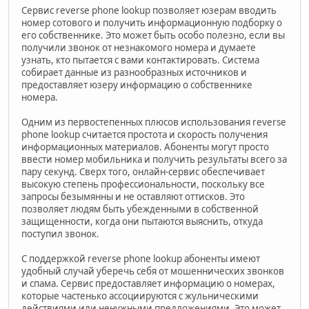
Сервис reverse phone lookup позволяет юзерам вводить
номер сотового и получить информационную подборку о
его собственнике. Это может быть особо полезно, если вы
получили звонок от незнакомого номера и думаете
узнать, кто пытается с вами контактировать. Система
собирает данные из разнообразных источников и
предоставляет юзеру информацию о собственнике
номера.
Одним из первостепенных плюсов использования reverse
phone lookup считается простота и скорость получения
информационных материалов. Абоненты могут просто
ввести номер мобильника и получить результаты всего за
пару секунд. Сверх того, онлайн-сервис обеспечивает
высокую степень профессиональности, поскольку все
запросы безымянны и не оставляют оттисков. Это
позволяет людям быть убежденными в собственной
защищенности, когда они пытаются выяснить, откуда
поступил звонок.
С поддержкой reverse phone lookup абоненты имеют
удобный случай уберечь себя от мошеннических звонков
и спама. Сервис предоставляет информацию о номерах,
которые частенько ассоциируются с жульническими
действиями или ненужными предложениями. Это может