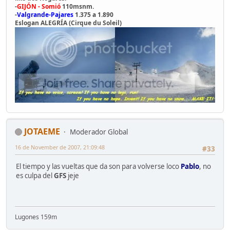
-
GIJÓN - Somió
110msnm.
-
Valgrande-Pajares
1.375 a 1.890
Eslogan ALEGRÍA (Cirque du Soleil)
JOTAEME
Moderador Global
16 de November de 2007, 21:09:48
#33
El tiempo y las vueltas que da son para volverse loco
Pablo
, no
es culpa del
GFS
jeje
Lugones 159m