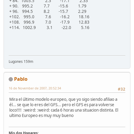
+ 84. 1003.5 2.3 -17.1 2.33
+ 90. 995.2 7.7 -15.6 1.79
+ 96. 994.5 8.2 -15.7 2.29
+102. 995.0 7.6 -16.2 18.16
+108. 996.9 7.0 -17.9 12.83
+114. 1002.9 3.1 -22.0 5.16
Lugones 159m
Pablo
16 de November de 2007, 20:52:34
#32
Mira el último modelo europeo, que yo sigo siendo afiliao a
él... se que lo eres del GFS... pero el GFS es para volverse
loco!!!! :weird: :weird: cada 6 horas una situacion distinta. El
ultimo Europeo es muy muy bueno
Mis dos Hogares: