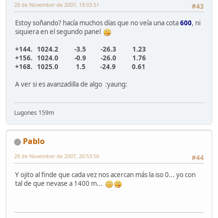
28 de November de 2007, 19:03:51
#43
Estoy soñando? hacía muchos días que no veía una cota
600
, ni
siquiera en el segundo panel
+144. 1024.2 -3.5 -26.3 1.23
+156. 1024.0 -0.9 -26.0 1.76
+168. 1025.0 1.5 -24.9 0.61
A ver si es avanzadilla de algo :yaung:
Lugones 159m
Pablo
28 de November de 2007, 20:53:56
#44
Y ojito al finde que cada vez nos acercan más la iso 0... yo con
tal de que nevase a 1400 m...