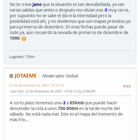
No te creas
Jano
que la situación es tan descabellada, ya van
varias salidas que antes o después nos sitúan esa
-5
muy cerca,
por supuesto no se sabe el día ni la intensidad pero la
posibilidad está ahí, y no olvidemos que son mapas previstos ya
para primeros de diciembre. En esas fechas puede pasar de
todo ya, aún recuerdo la nevada de primeros de diciembre de
1990
Lugones 159m
JOTAEME
Moderador Global
23 de November de 2007, 19:54:19
#40
Last Edit
: 23 de November de 2007, 19:56:13 by JOTAEME
A corto plazo tenemos una
-3
a
850mb
que puede hacer
descender la cota a unos
700-800m
en la tarde-noche del
sábado. No está nada mal. Este es el mapa del momento de
más frío...