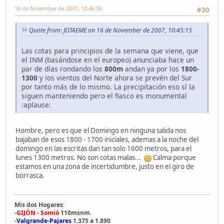
16 de November de 2007, 18:46:59
#30
Quote from: JOTAEME on 16 de November de 2007, 10:45:15
Las cotas para principios de la semana que viene, que
el INM (basándose en el europeo) anunciaba hace un
par de días rondando los
800m
andan ya por los
1800-
1300
y los vientos del Norte ahora se prevén del Sur
por tanto más de lo mismo. La precipitación eso sí la
siguen manteniendo pero el fiasco es monumental
:aplause:
Hombre, pero es que el Domingo en ninguna salida nos
bajaban de esos 1800 - 1700 iniciales, ademas a la noche del
domingo en las escritas dan tan solo 1600 metros, para el
lunes 1300 metros. No son cotas malas...
Calma porque
estamos en una zona de incertidumbre, justo en el giro de
borrasca.
Mis dos Hogares:
-
GIJÓN - Somió
110msnm.
-
Valgrande-Pajares
1.375 a 1.890