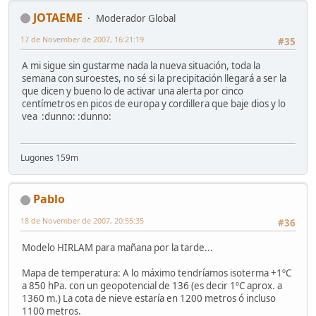
JOTAEME
Moderador Global
17 de November de 2007, 16:21:19
#35
A mi sigue sin gustarme nada la nueva situación, toda la
semana con suroestes, no sé si la precipitación llegará a ser la
que dicen y bueno lo de activar una alerta por cinco
centímetros en picos de europa y cordillera que baje dios y lo
vea :dunno: :dunno:
Lugones 159m
Pablo
18 de November de 2007, 20:55:35
#36
Modelo HIRLAM para mañana por la tarde...
Mapa de temperatura: A lo máximo tendríamos isoterma +1ºC
a 850 hPa. con un geopotencial de 136 (es decir 1ºC aprox. a
1360 m.) La cota de nieve estaría en 1200 metros ó incluso
1100 metros.