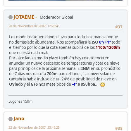
JOTAEME
Moderador Global
20 de November de 2007, 12:20:41
#37
Los modelos siguen dando lluvia para toda la semana aunque
no demasiado abundante. Nos acompañará la
ISO
0º/+1º
todo
el tiempo por lo que la cota apenas subirá de los
1100/1200m
que no está nada mal.
Por otro lado a medio plazo también hay coincidencia en
anunciar un nuevo descenso de temperaturas y cota de nieve
para principios de la próxima semana. El
INM
en su pronóstico
de 7 días nos da cota
700m
para el lunes, La universidad de
cantabria habla incluso de un 24% de posibilidad de nieve en
Oviedo
y el
GFS
nos mete picos de
-4º
a
850hpa
...
Lugones 159m
Jano
22 de November de 2007, 23:49:23
#38