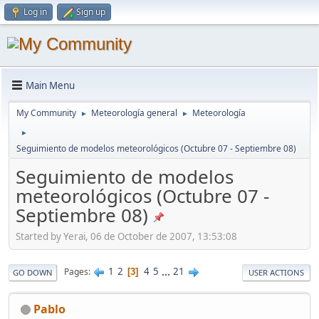
Log in
Sign up
Main Menu
My Community
Meteorología general
Meteorología
►
►
►
Seguimiento de modelos meteorológicos (Octubre 07 - Septiembre 08)
Seguimiento de modelos
meteorológicos (Octubre 07 -
Septiembre 08)
Started by Yerai, 06 de October de 2007, 13:53:08
1
2
4
5
...
21
Pages
3
GO DOWN
USER ACTIONS
Pablo