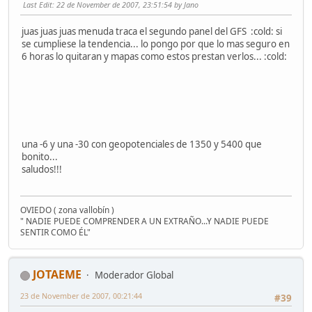
Last Edit
: 22 de November de 2007, 23:51:54 by Jano
juas juas juas menuda traca el segundo panel del GFS :cold: si
se cumpliese la tendencia... lo pongo por que lo mas seguro en
6 horas lo quitaran y mapas como estos prestan verlos... :cold:
una -6 y una -30 con geopotenciales de 1350 y 5400 que
bonito...
saludos!!!
OVIEDO ( zona vallobín )
" NADIE PUEDE COMPRENDER A UN EXTRAÑO...Y NADIE PUEDE
SENTIR COMO ÉL"
JOTAEME
Moderador Global
23 de November de 2007, 00:21:44
#39