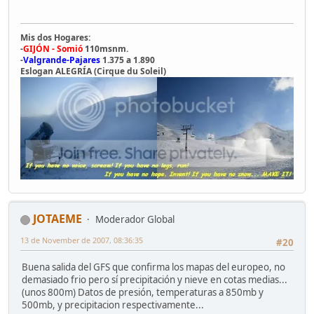
Mis dos Hogares:
-
GIJÓN - Somió
110msnm.
-
Valgrande-Pajares
1.375 a 1.890
Eslogan ALEGRÍA (Cirque du Soleil)
JOTAEME
Moderador Global
13 de November de 2007, 08:36:35
#20
Buena salida del GFS que confirma los mapas del europeo, no
demasiado frio pero sí precipitación y nieve en cotas medias...
(unos 800m) Datos de presión, temperaturas a 850mb y
500mb, y precipitacion respectivamente...