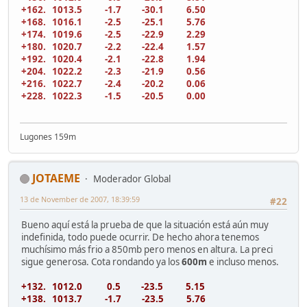
+162. 1013.5 -1.7 -30.1 6.50
+168. 1016.1 -2.5 -25.1 5.76
+174. 1019.6 -2.5 -22.9 2.29
+180. 1020.7 -2.2 -22.4 1.57
+192. 1020.4 -2.1 -22.8 1.94
+204. 1022.2 -2.3 -21.9 0.56
+216. 1022.7 -2.4 -20.2 0.06
+228. 1022.3 -1.5 -20.5 0.00
Lugones 159m
JOTAEME
Moderador Global
13 de November de 2007, 18:39:59
#22
Bueno aquí está la prueba de que la situación está aún muy
indefinida, todo puede ocurrir. De hecho ahora tenemos
muchísimo más frio a 850mb pero menos en altura. La preci
sigue generosa. Cota rondando ya los
600m
e incluso menos.
+132. 1012.0 0.5 -23.5 5.15
+138. 1013.7 -1.7 -23.5 5.76