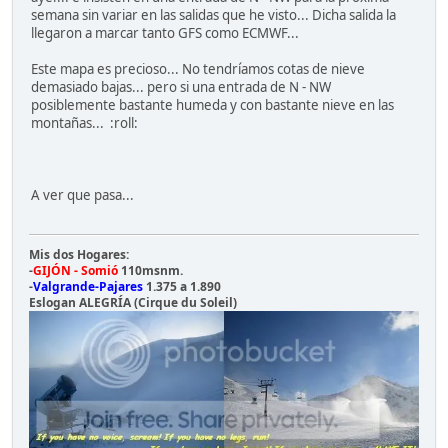
semana sin variar en las salidas que he visto... Dicha salida la
llegaron a marcar tanto GFS como ECMWF...
Este mapa es precioso... No tendríamos cotas de nieve
demasiado bajas... pero si una entrada de N - NW
posiblemente bastante humeda y con bastante nieve en las
montañas... :roll:
A ver que pasa...
Mis dos Hogares:
-
GIJÓN - Somió
110msnm.
-
Valgrande-Pajares
1.375 a 1.890
Eslogan ALEGRÍA (Cirque du Soleil)