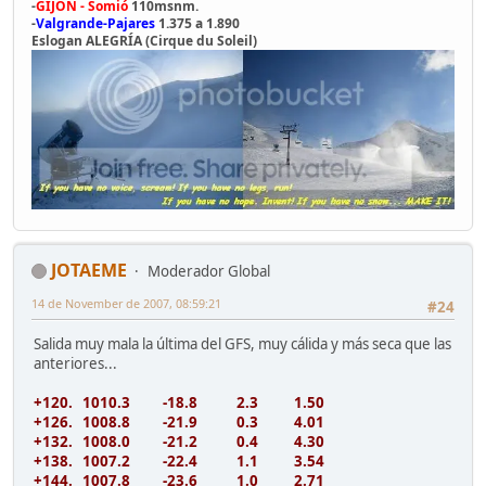
-
GIJÓN - Somió
110msnm.
-
Valgrande-Pajares
1.375 a 1.890
Eslogan ALEGRÍA (Cirque du Soleil)
JOTAEME
Moderador Global
14 de November de 2007, 08:59:21
#24
Salida muy mala la última del GFS, muy cálida y más seca que las
anteriores...
+120. 1010.3 -18.8 2.3 1.50
+126. 1008.8 -21.9 0.3 4.01
+132. 1008.0 -21.2 0.4 4.30
+138. 1007.2 -22.4 1.1 3.54
+144. 1007.8 -23.6 1.0 2.71