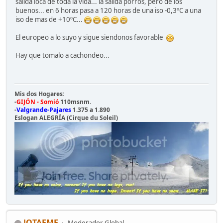
salida loca de toda la vida... la salida porros, pero de los
buenos... en 6 horas pasa a 120 horas de una iso -0,3ºC a una
iso de mas de +10ºC...
El europeo a lo suyo y sigue siendonos favorable
Hay que tomalo a cachondeo...
Mis dos Hogares:
-
GIJÓN - Somió
110msnm.
-
Valgrande-Pajares
1.375 a 1.890
Eslogan ALEGRÍA (Cirque du Soleil)
JOTAEME
Moderador Global