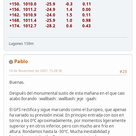
+150. 1010.0 -25.9 -0.3 0.11
+156. 1011.2 -24.9 1.4 0.00
+162. 1010.9 -24.0 1.5 0.11
+168. 1011.4 -25.9 1.0 0.98
+174. 1012.7 -28.2 0.6 0.43
Lugones 159m
Pablo
14 de November de 2007, 15:28:38
#25
Buenas.
Después del monumental susto de esta mañana en el que casi
acabo llorando :wallbash: :wallbash: jeje :gaah:
El GFS rectifica y sigue marcando como el Europeo, que apenas
ha variado su previsión inicial. En principio entrada con isos en
torno a los 0ºC aproximadamente, por momentos ligeramente
superior y en otros inferior, pero con mucho aire frío en
altura. Rondamos hasta la -30ºC. Mucha inestabilidad y