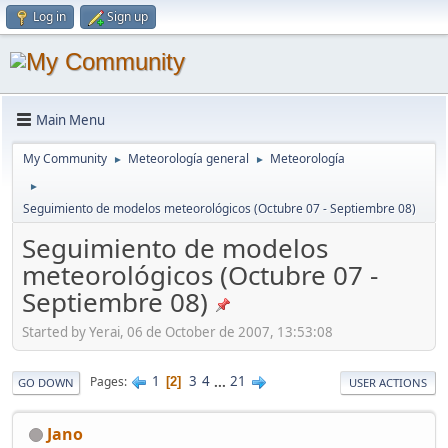
Log in
Sign up
Main Menu
My Community
Meteorología general
Meteorología
►
►
►
Seguimiento de modelos meteorológicos (Octubre 07 - Septiembre 08)
Seguimiento de modelos
meteorológicos (Octubre 07 -
Septiembre 08)
Started by Yerai, 06 de October de 2007, 13:53:08
1
3
4
...
21
Pages
2
GO DOWN
USER ACTIONS
Jano