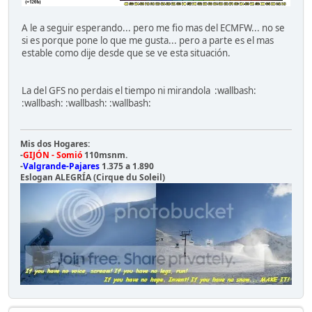
A le a seguir esperando... pero me fio mas del ECMFW... no se
si es porque pone lo que me gusta... pero a parte es el mas
estable como dije desde que se ve esta situación.
La del GFS no perdais el tiempo ni mirandola :wallbash:
:wallbash: :wallbash: :wallbash:
Mis dos Hogares:
-
GIJÓN - Somió
110msnm.
-
Valgrande-Pajares
1.375 a 1.890
Eslogan ALEGRÍA (Cirque du Soleil)