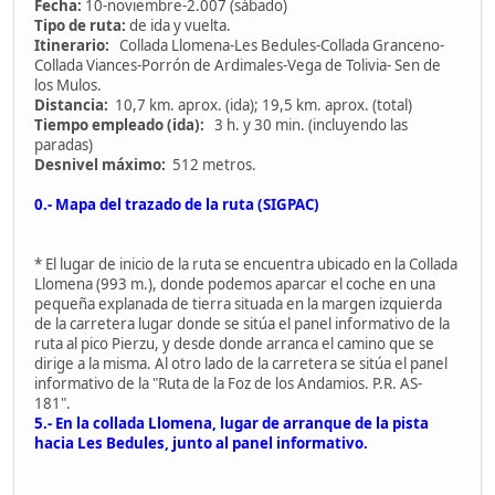
Fecha:
10-noviembre-2.007 (sábado)
Tipo de ruta:
de ida y vuelta.
Itinerario:
Collada Llomena-Les Bedules-Collada Granceno-
Collada Viances-Porrón de Ardimales-Vega de Tolivia- Sen de
los Mulos.
Distancia:
10,7 km. aprox. (ida); 19,5 km. aprox. (total)
Tiempo empleado (ida):
3 h. y 30 min. (incluyendo las
paradas)
Desnivel máximo:
512 metros.
0.- Mapa del trazado de la ruta (SIGPAC)
* El lugar de inicio de la ruta se encuentra ubicado en la Collada
Llomena (993 m.), donde podemos aparcar el coche en una
pequeña explanada de tierra situada en la margen izquierda
de la carretera lugar donde se sitúa el panel informativo de la
ruta al pico Pierzu, y desde donde arranca el camino que se
dirige a la misma. Al otro lado de la carretera se sitúa el panel
informativo de la "Ruta de la Foz de los Andamios. P.R. AS-
181".
5.- En la collada Llomena, lugar de arranque de la pista
hacia Les Bedules, junto al panel informativo.