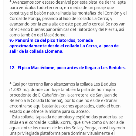
* Avanzamos con escaso desnivel por esta pista de tierra, apta
para vehículos todo-terreno, en medio de un paraje que
constituye el balcón natural hacia las montañas del Cornión y el
Cordal de Ponga, pasando al lado del collado La Cerra; y
avanzando por la zona alta de este pequeño cordal. Se nos van
ofreciendo buenas panorámicas del Tiatordos y del Pierzu, así
como también del Maciédome.
9.- Panorámica del pico Tiatordos, tomada
aproximadamente desde el collado La Cerra, al poco de
salir de la collada Llomena.
12.- El pico Maciédome, poco antes de llegar a Les Bedules.
* Casi por terreno llano alcanzamos la collada Les Bedules
(1.083 m.), donde confluye también la pista de hormigón
procedente de El Cabañón (en la carretera de San Juan de
Beleño a la Collada Llomena), por lo que no es de extrañar
encontrarse aquí bastantes coches aparcados, dado el buen
estado que ofrece la misma para su acceso.
Esta collada, tapizada de amplias y espléndidas praderías, se
sitúa en el cordal del Colláu Zorru, que sirve como divisoria de
aguas entre los cauces de los ríos Sella y Ponga, constituyendo
una privilegiada plataforma para dominar visualmente el