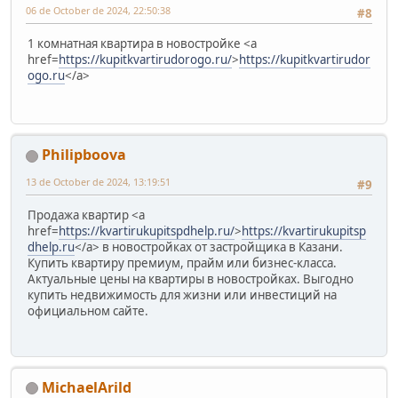
06 de October de 2024, 22:50:38
#8
1 комнатная квартира в новостройке <a
href=
https://kupitkvartirudorogo.ru/
>
https://kupitkvartirudor
ogo.ru
</a>
Philipboova
13 de October de 2024, 13:19:51
#9
Продажа квартир <a
href=
https://kvartirukupitspdhelp.ru/
>
https://kvartirukupitsp
dhelp.ru
</a> в новостройках от застройщика в Казани.
Купить квартиру премиум, прайм или бизнес-класса.
Актуальные цены на квартиры в новостройках. Выгодно
купить недвижимость для жизни или инвестиций на
официальном сайте.
MichaelArild