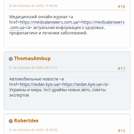
20 de October de 2024, 15:48:00
#10
Медицинский онлайн журнал <a
href=
https://medicalanswers.com.ua/
>
https://medicalanswers
.com.ua
</a> актуальная информация о здоровье,
профилактике и лечении заболеваний.
ThomasAmbup
21 de October de 2024, 09:17:21
#11
Автомобильные новости <a
href=
https://sedan.kyiv.ua/
>
https://sedan.kyiv.ua
</a>
Украины и мира, тест-драйвы новых авто, советы
экспертов
Robertdex
21 de October de 2024, 18:36:05
#12