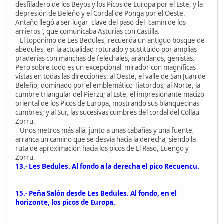
desfiladero de los Beyos y los Picos de Europa por el Este, y la
depresión de Beleño y el Cordal de Ponga por el Oeste.
Antaño llegó a ser lugar clave del paso del "camín de los
arrieros", que comunicaba Asturias con Castilla.
El topónimo de Les Bedules, recuerda un antiguo bosque de
abedules, en la actualidad roturado y sustituido por amplias
praderías con manchas de felechales, arándanos, genistas.
Pero sobre todo es un excepcional mirador con magníficas
vistas en todas las direcciones: al Oeste, el valle de San Juan de
Beleño, dominado por el emblemático Tiatordos; al Norte, la
cumbre triangular del Pierzu; al Este, el impresionante macizo
oriental de los Picos de Europa, mostrando sus blanquecinas
cumbres; y al Sur, las sucesivas cumbres del cordal del Colláu
Zorru.
Unos metros más allá, junto a unas cabañas y una fuente,
arranca un camino que se desvía hacia la derecha, siendo la
ruta de aproximación hacia los picos de El Raso, Luengo y
Zorru.
13.- Les Bedules. Al fondo a la derecha el pico Recuencu.
15.- Peña Salón desde Les Bedules. Al fondo, en el
horizonte, los picos de Europa.