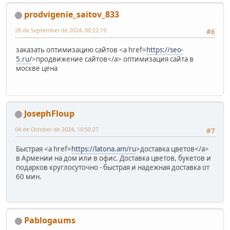
prodvigenie_saitov_833
28 de September de 2024, 00:22:19
#6
заказать оптимизацию сайтов <a href=
https://seo-
5.ru/
>продвижение сайтов</a> оптимизация сайта в
москве цена
JosephFloup
04 de October de 2024, 10:50:27
#7
Быстрая <a href=
https://latona.am/ru
>доставка цветов</a>
в Армении на дом или в офис. Доставка цветов, букетов и
подарков круглосуточно - быстрая и надежная доставка от
60 мин.
Pablogaums