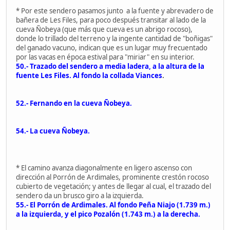
* Por este sendero pasamos junto a la fuente y abrevadero de
bañera de Les Files, para poco después transitar al lado de la
cueva Ñobeya (que más que cueva es un abrigo rocoso),
donde lo trillado del terreno y la ingente cantidad de "boñigas"
del ganado vacuno, indican que es un lugar muy frecuentado
por las vacas en época estival para "miriar" en su interior.
50.- Trazado del sendero a media ladera, a la altura de la
fuente Les Files. Al fondo la collada Viances
.
52.- Fernando en la cueva Ñobeya.
54.- La cueva Ñobeya.
* El camino avanza diagonalmente en ligero ascenso con
dirección al Porrón de Ardimales, prominente crestón rocoso
cubierto de vegetación; y antes de llegar al cual, el trazado del
sendero da un brusco giro a la izquierda.
55.- El Porrón de Ardimales. Al fondo Peña Niajo (1.739 m.)
a la izquierda, y el pico Pozalón (1.743 m.) a la derecha.