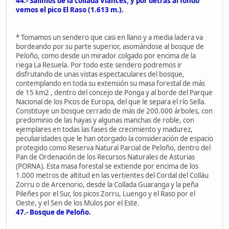
44.- Salimos de la collada Viances, y por detrás al fondo
vemos el pico El Raso (1.613 m.).
* Tomamos un sendero que casi en llano y a media ladera va
bordeando por su parte superior, asomándose al bosque de
Peloño, como desde un mirador colgado por encima de la
riega La Resuela. Por todo este sendero podremos ir
disfrutando de unas vistas espectaculares del bosque,
contemplando en toda su extensión su masa forestal de más
de 15 km2 , dentro del concejo de Ponga y al borde del Parque
Nacional de los Picos de Europa, del que le separa el río Sella.
Constituye un bosque cerrado de más de 200.000 árboles, con
predominio de las hayas y algunas manchas de roble, con
ejemplares en todas las fases de crecimiento y madurez,
peculiaridades que le han otorgado la consideración de espacio
protegido como Reserva Natural Parcial de Peloño, dentro del
Pan de Ordenación de los Recursos Naturales de Asturias
(PORNA). Esta masa forestal se extiende por encima de los
1.000 metros de altitud en las vertientes del Cordal del Colláu
Zorru o de Arcenorio, desde la Collada Guaranga y la peña
Pileñes por el Sur, los picos Zorru, Luengo y el Raso por el
Oeste, y el Sen de los Mulos por el Este.
47.- Bosque de Peloño.