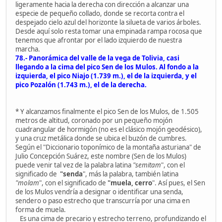
ligeramente hacia la derecha con dirección a alcanzar una
especie de pequeño collado, donde se recorta contra el
despejado cielo azul del horizonte la silueta de varios árboles.
Desde aquí solo resta tomar una empinada rampa rocosa que
tenemos que afrontar por el lado izquierdo de nuestra
marcha.
78.- Panorámica del valle de la vega de Tolivia, casi
llegando a la cima del pico Sen de los Mulos. Al fondo a la
izquierda, el pico Niajo (1.739 m.), el de la izquierda, y el
pico Pozalón (1.743 m.), el de la derecha.
* Y alcanzamos finalmente el pico Sen de los Mulos, de 1.505
metros de altitud, coronado por un pequeño mojón
cuadrangular de hormigón (no es el clásico mojón geodésico),
y una cruz metálica donde se ubica el buzón de cumbres.
Según el "Diccionario toponímico de la montaña asturiana" de
Julio Concepción Suárez, este nombre (Sen de los Mulos)
puede venir tal vez de la palabra latina
"semitam
", con el
significado de
"senda
", más la palabra, también latina
"molam
", con el significado de
"muela, cerro
". Así pues, el Sen
de los Mulos vendría a designar o identificar una senda,
sendero o paso estrecho que transcurría por una cima en
forma de muela.
Es una cima de precario y estrecho terreno, profundizando el