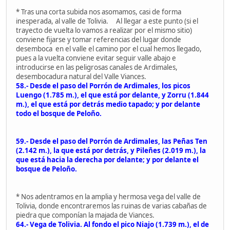
* Tras una corta subida nos asomamos, casi de forma
inesperada, al valle de Tolivia. Al llegar a este punto (si el
trayecto de vuelta lo vamos a realizar por el mismo sitio)
conviene fijarse y tomar referencias del lugar donde
desemboca en el valle el camino por el cual hemos llegado,
pues a la vuelta conviene evitar seguir valle abajo e
introducirse en las peligrosas canales de Ardimales,
desembocadura natural del Valle Viances.
58.- Desde el paso del Porrón de Ardimales, los picos
Luengo (1.785 m.), el que está por delante, y Zorru (1.844
m.), el que está por detrás medio tapado; y por delante
todo el bosque de Peloño.
59.- Desde el paso del Porrón de Ardimales, las Peñas Ten
(2.142 m.), la que está por detrás, y Pileñes (2.019 m.), la
que está hacia la derecha por delante; y por delante el
bosque de Peloño.
* Nos adentramos en la amplia y hermosa vega del valle de
Tolivia, donde encontraremos las ruinas de varias cabañas de
piedra que componían la majada de Viances.
64.- Vega de Tolivia. Al fondo el pico Niajo (1.739 m.), el de