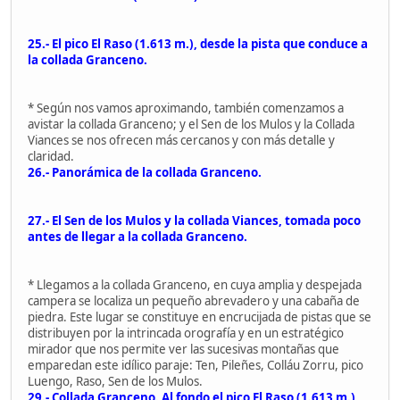
25.- El pico El Raso (1.613 m.), desde la pista que conduce a
la collada Granceno.
* Según nos vamos aproximando, también comenzamos a
avistar la collada Granceno; y el Sen de los Mulos y la Collada
Viances se nos ofrecen más cercanos y con más detalle y
claridad.
26.- Panorámica de la collada Granceno.
27.- El Sen de los Mulos y la collada Viances, tomada poco
antes de llegar a la collada Granceno.
* Llegamos a la collada Granceno, en cuya amplia y despejada
campera se localiza un pequeño abrevadero y una cabaña de
piedra. Este lugar se constituye en encrucijada de pistas que se
distribuyen por la intrincada orografía y en un estratégico
mirador que nos permite ver las sucesivas montañas que
emparedan este idílico paraje: Ten, Pileñes, Colláu Zorru, pico
Luengo, Raso, Sen de los Mulos.
29.- Collada Granceno. Al fondo el pico El Raso (1.613 m.)