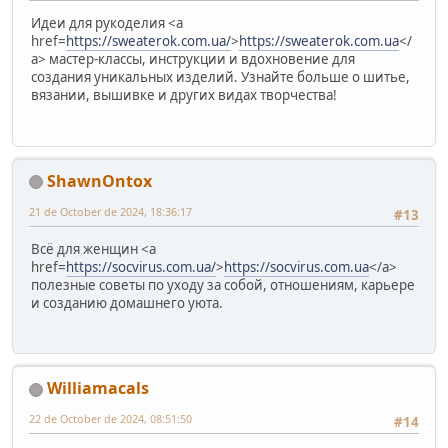
Идеи для рукоделия <a
href=
https://sweaterok.com.ua/
>
https://sweaterok.com.ua
</
a> мастер-классы, инструкции и вдохновение для
создания уникальных изделий. Узнайте больше о шитье,
вязании, вышивке и других видах творчества!
ShawnOntox
21 de October de 2024, 18:36:17
#13
Всё для женщин <a
href=
https://socvirus.com.ua/
>
https://socvirus.com.ua
</a>
полезные советы по уходу за собой, отношениям, карьере
и созданию домашнего уюта.
Williamacals
22 de October de 2024, 08:51:50
#14