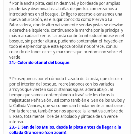
* Por la ancha pista, casi sin desnivel, y bordeada por amplias
praderías y diseminadas cabañas de piedra, comenzamos a
introducirnos en el bosque. En ligero ascenso alcanzamos una
nueva bifurcación, es el lugar conocido como Pierva o La
Biforcadera, donde alternativamente sendas pistas se desvían
a derecha e izquierda, continuando la marcha por la principal y
más marcada al frente. La pista continúa introduciéndose en el
bosque, sin perder altura, pudiendo contemplar el hayedo en
todo el esplendor que esta época otoñal nos ofrece, con su
colorido de tonos ocres y marrones que predominan sobre el
verde.
21.- Colorido otoñal del bosque.
* Proseguimos por el cómodo trazado de la pista, que discurre
por el interior del bosque, recreándonos con los variados
arroyos que vierten sus cristalinas aguas ladera abajo , al
tiempo que vamos contemplando a través de los claros la
majestuosa Peña Salón , así como también el Sen de los Mulos y
la Collada Viances, que ya comienzan tímidamente a mostrarse.
Por la derecha, también se nos aparece la llamativa cumbre de
El Raso, totalmente libre de arbolado y pintada de un verde
intenso.
23.- El Sen de los Mulos, desde la pista antes de llegar a la
collada Granceno (con zoom).