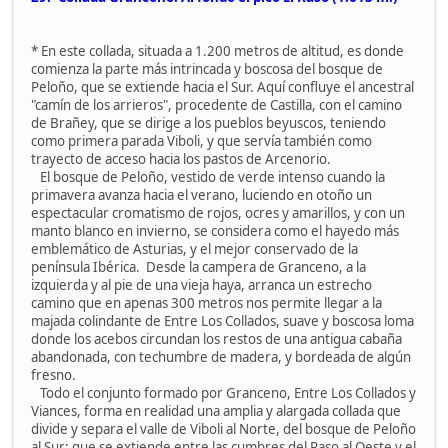
* En este collada, situada a 1.200 metros de altitud, es donde
comienza la parte más intrincada y boscosa del bosque de
Peloño, que se extiende hacia el Sur. Aquí confluye el ancestral
"camín de los arrieros", procedente de Castilla, con el camino
de Brañey, que se dirige a los pueblos beyuscos, teniendo
como primera parada Viboli, y que servía también como
trayecto de acceso hacia los pastos de Arcenorio.
El bosque de Peloño, vestido de verde intenso cuando la
primavera avanza hacia el verano, luciendo en otoño un
espectacular cromatismo de rojos, ocres y amarillos, y con un
manto blanco en invierno, se considera como el hayedo más
emblemático de Asturias, y el mejor conservado de la
península Ibérica. Desde la campera de Granceno, a la
izquierda y al pie de una vieja haya, arranca un estrecho
camino que en apenas 300 metros nos permite llegar a la
majada colindante de Entre Los Collados, suave y boscosa loma
donde los acebos circundan los restos de una antigua cabaña
abandonada, con techumbre de madera, y bordeada de algún
fresno.
Todo el conjunto formado por Granceno, Entre Los Collados y
Viances, forma en realidad una amplia y alargada collada que
divide y separa el valle de Viboli al Norte, del bosque de Peloño
al Sur; que se extiende entre las cumbres del Raso al Oeste y el