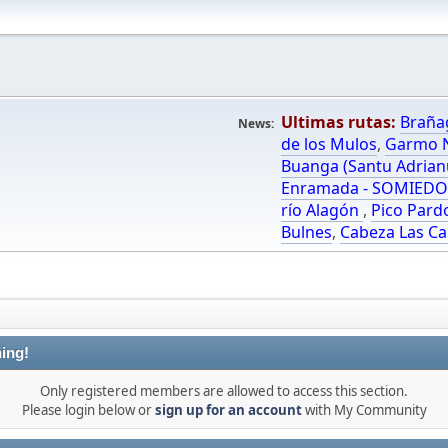
Ultimas rutas:
Braña
News:
de los Mulos
,
Garmo N
Buanga (Santu Adrian
Enramada - SOMIED
río Alagón
,
Pico Pard
Bulnes
,
Cabeza Las Ca
ing!
Only registered members are allowed to access this section.
Please login below or
sign up for an account
with My Community