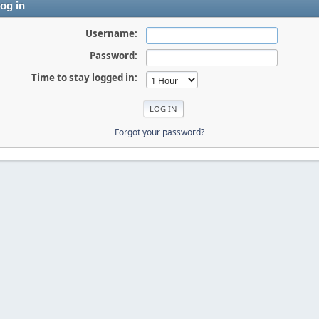
og in
Username:
Password:
Time to stay logged in:
Forgot your password?