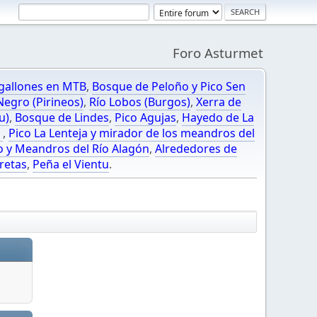
Foro Asturmet
gallones en MTB
,
Bosque de Peloño y Pico Sen
egro (Pirineos)
,
Río Lobos (Burgos)
,
Xerra de
u)
,
Bosque de Lindes
,
Pico Agujas
,
Hayedo de La
O
,
Pico La Lenteja y mirador de los meandros del
o y Meandros del Río Alagón
,
Alrededores de
retas
,
Peña el Vientu
.