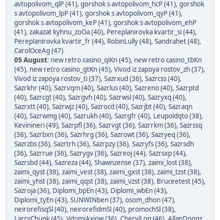
avtopolivom_qlP (41)
,
gorshok s avtopolivom_hcP (41)
,
gorshok
s avtopolivom_lpP (41)
,
gorshok s avtopolivom_qyP (41)
,
gorshok s avtopolivom_keP (41)
,
gorshok s avtopolivom_ehP
(41)
,
zakazat kyhnu_zoOa (40)
,
Pereplanirovka kvartir_si (44)
,
Pereplanirovka kvartir_fr (44)
,
RobinLully (48)
,
Sandrahet (48)
,
CarolOceAg (47)
05 August
:
new retro casino_qiKn (45)
,
new retro casino_tbKn
(45)
,
new retro casino_gtKn (45)
,
Vivod iz zapoya rostov_zh (37)
,
Vivod iz zapoya rostov_ti (37)
,
Sazrxud (36)
,
Sazrcss (40)
,
Sazrkhr (40)
,
Sazrvqm (40)
,
Sazrlus (40)
,
Sazreno (40)
,
Sazrptd
(40)
,
Sazrcgt (40)
,
Sazrgvh (40)
,
Sazrwsl (40)
,
Sazryxq (40)
,
Sazrxtt (40)
,
Sazrwjz (40)
,
Sazrocd (40)
,
Sazrjbt (40)
,
Sazraqn
(40)
,
Sazrwmg (40)
,
Sazrukh (40)
,
Sazrgfr (40)
,
Leupoldqto (38)
,
Kevinineri (49)
,
Sazrpfl (36)
,
Sazrvgt (36)
,
Sazrrkm (36)
,
Sazrssq
(36)
,
Sazrbxn (36)
,
Sazrhrg (36)
,
Sazrowt (36)
,
Sazryeq (36)
,
Sazrzbs (36)
,
Sazrtrh (36)
,
Sazrpzy (36)
,
Sazryfs (36)
,
Sazrsdh
(36)
,
Sazrrue (36)
,
Sazrygv (36)
,
Sazreoj (44)
,
Sazrsxp (44)
,
Sazrsbd (44)
,
Sazreza (44)
,
Shawnzense (37)
,
zaimi_lost (38)
,
zaimi_qyst (38)
,
zaimi_vest (38)
,
zaimi_gxst (38)
,
zaimi_tzst (38)
,
zaimi_yhst (38)
,
zaimi_qqst (38)
,
zaimi_vzst (38)
,
Bruceetest (45)
,
Sazroja (36)
,
Diplomi_bpEn (43)
,
Diplomi_wbEn (43)
,
Diplomi_tyEn (43)
,
SUNWINben (37)
,
osom_dhon (47)
,
neirorefisqSl (40)
,
neirorefidmSl (40)
,
promochSl (38)
,
LarryChunk (45)
,
VdomiAxiow (36)
,
CherylLon (46)
,
AllanDoons