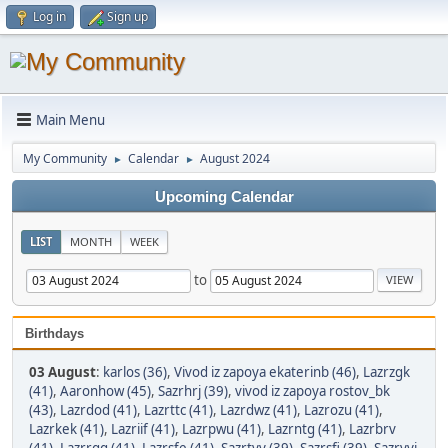
Log in
Sign up
Main Menu
My Community
Calendar
August 2024
►
►
Upcoming Calendar
LIST
MONTH
WEEK
to
Birthdays
03 August
:
karlos (36)
,
Vivod iz zapoya ekaterinb (46)
,
Lazrzgk
(41)
,
Aaronhow (45)
,
Sazrhrj (39)
,
vivod iz zapoya rostov_bk
(43)
,
Lazrdod (41)
,
Lazrttc (41)
,
Lazrdwz (41)
,
Lazrozu (41)
,
Lazrkek (41)
,
Lazriif (41)
,
Lazrpwu (41)
,
Lazrntg (41)
,
Lazrbrv