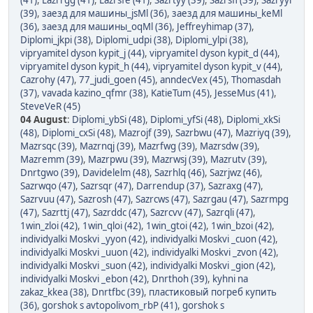
(41)
,
Lazrrgg (41)
,
Lazrsfe (41)
,
Sazrtyy (39)
,
Sazrsfi (39)
,
Sazryyi
(39)
,
заезд для машины_jsMl (36)
,
заезд для машины_keMl
(36)
,
заезд для машины_oqMl (36)
,
Jeffreyhimap (37)
,
Diplomi_jkpi (38)
,
Diplomi_udpi (38)
,
Diplomi_ylpi (38)
,
vipryamitel dyson kypit_j (44)
,
vipryamitel dyson kypit_d (44)
,
vipryamitel dyson kypit_h (44)
,
vipryamitel dyson kypit_v (44)
,
Cazrohy (47)
,
77_judi_goen (45)
,
anndecVex (45)
,
Thomasdah
(37)
,
vavada kazino_qfmr (38)
,
KatieTum (45)
,
JesseMus (41)
,
SteveVeR (45)
04 August
:
Diplomi_ybSi (48)
,
Diplomi_yfSi (48)
,
Diplomi_xkSi
(48)
,
Diplomi_cxSi (48)
,
Mazrojf (39)
,
Sazrbwu (47)
,
Mazriyq (39)
,
Mazrsqc (39)
,
Mazrnqj (39)
,
Mazrfwg (39)
,
Mazrsdw (39)
,
Mazremm (39)
,
Mazrpwu (39)
,
Mazrwsj (39)
,
Mazrutv (39)
,
Dnrtgwo (39)
,
Davidelelm (48)
,
Sazrhlq (46)
,
Sazrjwz (46)
,
Sazrwqo (47)
,
Sazrsqr (47)
,
Darrendup (37)
,
Sazraxg (47)
,
Sazrvuu (47)
,
Sazrosh (47)
,
Sazrcws (47)
,
Sazrgau (47)
,
Sazrmpg
(47)
,
Sazrttj (47)
,
Sazrddc (47)
,
Sazrcvv (47)
,
Sazrqli (47)
,
1win_zloi (42)
,
1win_qloi (42)
,
1win_gtoi (42)
,
1win_bzoi (42)
,
individyalki Moskvi _yyon (42)
,
individyalki Moskvi _cuon (42)
,
individyalki Moskvi _uuon (42)
,
individyalki Moskvi _zvon (42)
,
individyalki Moskvi _suon (42)
,
individyalki Moskvi _gion (42)
,
individyalki Moskvi _ebon (42)
,
Dnrthoh (39)
,
kyhni na
zakaz_kkea (38)
,
Dnrtfbc (39)
,
пластиковый погреб купить
(36)
,
gorshok s avtopolivom_rbP (41)
,
gorshok s