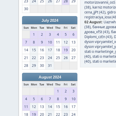
23
24
25
26
27
28
29
motorizovannii_osS 
(38)
,
karniz motoriz
30
cena_jjPt (42)
,
gidro
registraciya_iosa (4
July 2024
02 August
:
Uazrwhs
(38)
,
банные дрова_
Sun
Mon
Tue
Wed
Thu
Fri
Sat
дрова_xfSt (43)
,
ба
1
2
3
4
5
6
Diplomi_czEn (43)
,
D
dyson vipryamitel_x
7
8
9
10
11
12
13
dyson vipryamitel_y
14
15
16
17
18
19
20
stati o marketinge_
(40)
,
stati o market
21
22
23
24
25
26
27
(40)
,
stati o market
28
29
30
31
August 2024
Sun
Mon
Tue
Wed
Thu
Fri
Sat
1
2
3
4
5
6
7
8
9
10
11
12
13
14
15
16
17
18
19
20
21
22
23
24