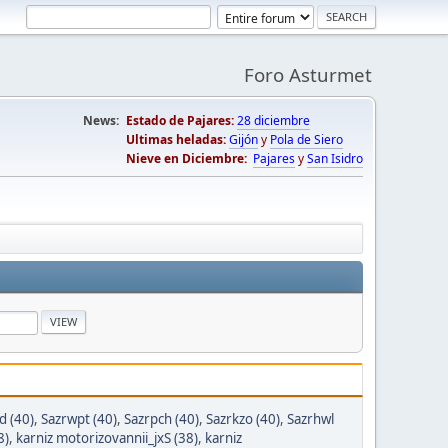
Foro Asturmet
News:
Estado de Pajares:
28 diciembre
Ultimas heladas:
Gijón
y
Pola de Siero
Nieve en Diciembre:
Pajares
y
San Isidro
d (40)
,
Sazrwpt (40)
,
Sazrpch (40)
,
Sazrkzo (40)
,
Sazrhwl
8)
,
karniz motorizovannii_jxS (38)
,
karniz