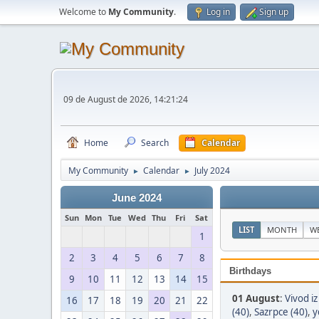
Welcome to
My Community
.
Log in
Sign up
09 de August de 2026, 14:21:24
Home
Search
Calendar
My Community
Calendar
July 2024
►
►
June 2024
Sun
Mon
Tue
Wed
Thu
Fri
Sat
LIST
MONTH
W
1
2
3
4
5
6
7
8
Birthdays
9
10
11
12
13
14
15
01 August
:
Vivod i
16
17
18
19
20
21
22
(40)
,
Sazrpce (40)
,
y