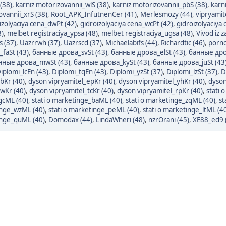
(38)
,
karniz motorizovannii_wlS (38)
,
karniz motorizovannii_pbS (38)
,
karn
ovannii_xrS (38)
,
Root_APK_InfutnenCer (41)
,
Merlesmozy (44)
,
vipryamite
izolyaciya cena_dwPt (42)
,
gidroizolyaciya cena_wcPt (42)
,
gidroizolyaciya 
8)
,
melbet registraciya_ypsa (48)
,
melbet registraciya_ugsa (48)
,
Vivod iz 
 (37)
,
Uazrrwh (37)
,
Uazrscd (37)
,
Michaelabifs (44)
,
Richardtic (46)
,
porno
faSt (43)
,
банные дрова_svSt (43)
,
банные дрова_elSt (43)
,
банные дров
нные дрова_mwSt (43)
,
банные дрова_kySt (43)
,
банные дрова_juSt (43
iplomi_lcEn (43)
,
Diplomi_tqEn (43)
,
Diplomi_yzSt (37)
,
Diplomi_lzSt (37)
,
D
bKr (40)
,
dyson vipryamitel_epKr (40)
,
dyson vipryamitel_yhKr (40)
,
dyson
wKr (40)
,
dyson vipryamitel_tcKr (40)
,
dyson vipryamitel_rpKr (40)
,
stati
gcML (40)
,
stati o marketinge_baML (40)
,
stati o marketinge_zqML (40)
,
st
inge_wzML (40)
,
stati o marketinge_peML (40)
,
stati o marketinge_ltML (4
inge_quML (40)
,
Domodax (44)
,
LindaWheri (48)
,
nzrOrani (45)
,
XE88_ed9 