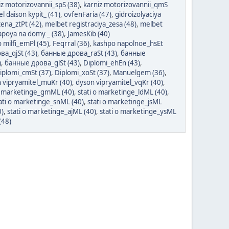
iz motorizovannii_spS (38)
,
karniz motorizovannii_qmS
l daison kypit_ (41)
,
ovfenFaria (47)
,
gidroizolyaciya
cena_ztPt (42)
,
melbet registraciya_zesa (48)
,
melbet
zapoya na domy _ (38)
,
JamesKib (40)
 milfi_emPl (45)
,
Feqrral (36)
,
kashpo napolnoe_hsEt
а_qjSt (43)
,
банные дрова_raSt (43)
,
банные
)
,
банные дрова_glSt (43)
,
Diplomi_ehEn (43)
,
iplomi_cmSt (37)
,
Diplomi_xoSt (37)
,
Manuelgem (36)
,
 vipryamitel_muKr (40)
,
dyson vipryamitel_vqKr (40)
,
 o marketinge_gmML (40)
,
stati o marketinge_ldML (40)
,
ati o marketinge_snML (40)
,
stati o marketinge_jsML
0)
,
stati o marketinge_ajML (40)
,
stati o marketinge_ysML
(48)