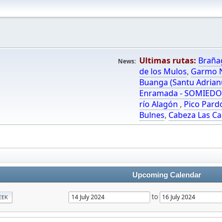
Ultimas rutas:
Braña
News:
de los Mulos
,
Garmo N
Buanga (Santu Adrian
Enramada - SOMIED
río Alagón
,
Pico Pard
Bulnes
,
Cabeza Las Ca
Upcoming Calendar
to
EEK