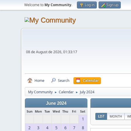
Welcome to
My Community
.
Log in
Sign up
08 de August de 2026, 01:33:17
Home
Search
Calendar
My Community
Calendar
July 2024
►
►
June 2024
Sun
Mon
Tue
Wed
Thu
Fri
Sat
LIST
MONTH
W
1
2
3
4
5
6
7
8