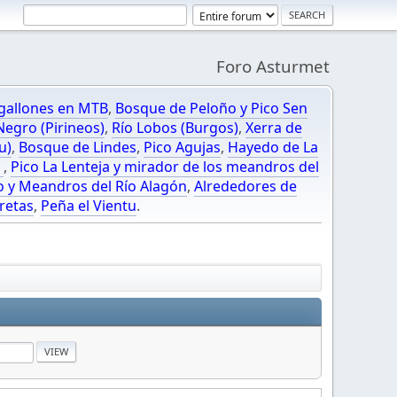
Foro Asturmet
gallones en MTB
,
Bosque de Peloño y Pico Sen
egro (Pirineos)
,
Río Lobos (Burgos)
,
Xerra de
u)
,
Bosque de Lindes
,
Pico Agujas
,
Hayedo de La
O
,
Pico La Lenteja y mirador de los meandros del
o y Meandros del Río Alagón
,
Alrededores de
retas
,
Peña el Vientu
.