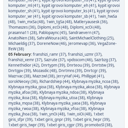
komputer_ho (41)
,
kypit igrovoi komputer_hs (41)
,
kypit igrovoi
komputer_ml (41)
,
kypit igrovoi komputer_eh (41)
,
kypit igrovoi
komputer_sh (41)
,
kypit igrovoi komputer_ks (41)
,
kypit igrovoi
komputer_wr (41)
,
kypit igrovoi komputer_sb (41)
,
1win_hwSa
(48)
,
1win_mxSa (48)
,
1win_tgSa (48)
,
Matleryausesk (36)
,
Thomaszes (36)
,
Diplomi_ecOi (48)
,
Diplomi_xcOi (48)
,
prasanna11 (28)
,
Pablopaync (45)
,
Sandraevern (47)
,
AnatolNen (38)
,
SahralWoura (40)
,
SaintMichaelClothing (25)
,
Michaeldig (37)
,
DoreneNow (46)
,
Jeromevap (36)
,
VegaZone-
lfeW (38)
05 February
:
franshizi_ramr (37)
,
franshizi_uzmr (37)
,
franshizi_xemr (37)
,
Sazrute (37)
,
vpdsscom (46)
,
Sazrbzg (37)
,
Kennethidior (42)
,
Dnrtypm (39)
,
Dnrteou (39)
,
Dnrtstw (39)
,
Dnrtgpv (39)
,
Mozasdic (48)
,
Dnrtmns (39)
,
Dnrtcgr (39)
,
Mazrvac (38)
,
Mazrzwl (38)
,
JerryHaf (44)
,
Phillipjat (41)
,
sorokNeoxy (36)
,
Richardshiep (44)
,
Klybnaya myzika_ncoa (38)
,
Klybnaya myzika_gioa (38)
,
Klybnaya myzika_akoa (38)
,
Klybnaya
myzika_afoa (38)
,
Klybnaya myzika_ndoa (38)
,
Klybnaya
myzika_ikoa (38)
,
Klybnaya myzika_utoa (38)
,
Klybnaya
myzika_mqoa (38)
,
Klybnaya myzika_yaoa (38)
,
Klybnaya
myzika_rwoa (38)
,
Klybnaya myzika_vfoa (38)
,
Klybnaya
myzika_jhoa (38)
,
1win_ynOi (48)
,
1win_oiOi (48)
,
1xbet
giris_sfpr (39)
,
1xbet giris_gnpr (39)
,
1xbet giris_hepr (39)
,
1xbet giris_twpr (39)
,
1xbet giris_cgpr (39)
,
promoboSl (38)
,