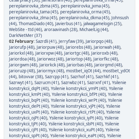
Cesarphacy (36)
,
Jamesorani (46)
,
pereplanirovka_trma (45)
,
pereplanirovka_zbma (45)
,
pereplanirovka_jxma (45)
,
pereplanirovka_tama (45)
,
pereplanirovka_orma (45)
,
pereplanirovka_zlma (45)
,
pereplanirovka_dkma (45)
,
Johnsush
(44)
,
ThomasDiado (40)
,
Javierbus (41)
,
jalwagamelogin (25)
,
WebSite - ttd (46)
,
aroraavinash (28)
,
MichaelLig (44)
,
DarkNetMer (37)
02 February
:
Sazrdli (41)
,
Jerryfaw (39)
,
Jariorpqo (48)
,
Jariorufp (48)
,
Jariorpuw (48)
,
Jariorebs (48)
,
Jariorwah (48)
,
Jariorkxl (48)
,
Jariorxpw (48)
,
Jariortgc (48)
,
Jarioroxb (48)
,
Jariordoa (48)
,
Jariorwoz (48)
,
Jariortop (48)
,
Jariorfkc (48)
,
Jariorgwm (48)
,
Jariorkck (48)
,
Jariorbas (48)
,
Jariorgmd (48)
,
Jarioruzp (48)
,
Jariormyx (48)
,
mostbet_iqOt (44)
,
mostbet_ydOt
(44)
,
bitovvar (38)
,
Sazrcpp (41)
,
Sazrhof (41)
,
Sazrhkf (41)
,
Sazrwyt (41)
,
Sazrucm (41)
,
Sazrwbz (41)
,
Sazrxnf (41)
,
Ysilenie
konstrykcii_dqPt (40)
,
Ysilenie konstrykcii_ymPt (40)
,
Ysilenie
konstrykcii_kmPt (40)
,
Ysilenie konstrykcii_bfPt (40)
,
Ysilenie
konstrykcii_bqPt (40)
,
Ysilenie konstrykcii_wrPt (40)
,
Ysilenie
konstrykcii_dePt (40)
,
Ysilenie konstrykcii_vjPt (40)
,
Ysilenie
konstrykcii_uxPt (40)
,
Ysilenie konstrykcii_rtPt (40)
,
Ysilenie
konstrykcii_ojPt (40)
,
Ysilenie konstrykcii_iyPt (40)
,
Ysilenie
konstrykcii_tjPt (40)
,
Ysilenie konstrykcii_sbPt (40)
,
Ysilenie
konstrykcii_cjPt (40)
,
Ysilenie konstrykcii_xuPt (40)
,
Ysilenie
konstrykcii_spPt (40)
,
Ysilenie konstrykcii_eaPt (40)
,
Ysilenie