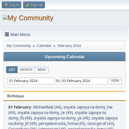
Log in
Sign up
Main Menu
My Community
Calendar
February 2024
►
►
Upcoming Calendar
LIST
MONTH
WEEK
to
Birthdays
01 February
:
MichaelMat (44)
,
snyatie zapoya na domy_hw
(49)
,
snyatie zapoya na domy_ze (49)
,
snyatie zapoya na
domy_fb (49)
,
snyatie zapoya na domy_ye (49)
,
snyatie zapoya
na domy_kf (49)
,
pereplanirovka_hnma (45)
,
Georgeraf (43)
,