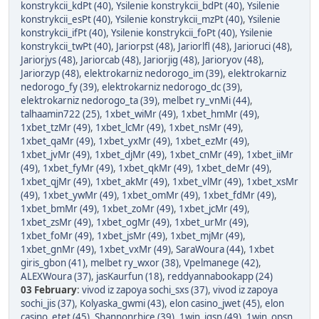
konstrykcii_kdPt (40)
,
Ysilenie konstrykcii_bdPt (40)
,
Ysilenie
konstrykcii_esPt (40)
,
Ysilenie konstrykcii_mzPt (40)
,
Ysilenie
konstrykcii_ifPt (40)
,
Ysilenie konstrykcii_foPt (40)
,
Ysilenie
konstrykcii_twPt (40)
,
Jariorpst (48)
,
Jariorlfl (48)
,
Jarioruci (48)
,
Jariorjys (48)
,
Jariorcab (48)
,
Jariorjig (48)
,
Jarioryov (48)
,
Jariorzyp (48)
,
elektrokarniz nedorogo_im (39)
,
elektrokarniz
nedorogo_fy (39)
,
elektrokarniz nedorogo_dc (39)
,
elektrokarniz nedorogo_ta (39)
,
melbet ry_vnMi (44)
,
talhaamin722 (25)
,
1xbet_wiMr (49)
,
1xbet_hmMr (49)
,
1xbet_tzMr (49)
,
1xbet_lcMr (49)
,
1xbet_nsMr (49)
,
1xbet_qaMr (49)
,
1xbet_yxMr (49)
,
1xbet_ezMr (49)
,
1xbet_jvMr (49)
,
1xbet_djMr (49)
,
1xbet_cnMr (49)
,
1xbet_iiMr
(49)
,
1xbet_fyMr (49)
,
1xbet_qkMr (49)
,
1xbet_deMr (49)
,
1xbet_qjMr (49)
,
1xbet_akMr (49)
,
1xbet_vlMr (49)
,
1xbet_xsMr
(49)
,
1xbet_ywMr (49)
,
1xbet_omMr (49)
,
1xbet_fdMr (49)
,
1xbet_bmMr (49)
,
1xbet_zoMr (49)
,
1xbet_jcMr (49)
,
1xbet_zsMr (49)
,
1xbet_ogMr (49)
,
1xbet_urMr (49)
,
1xbet_foMr (49)
,
1xbet_jsMr (49)
,
1xbet_mjMr (49)
,
1xbet_gnMr (49)
,
1xbet_vxMr (49)
,
SaraWoura (44)
,
1xbet
giris_gbon (41)
,
melbet ry_wxor (38)
,
Vpelmanege (42)
,
ALEXWoura (37)
,
jasKaurfun (18)
,
reddyannabookapp (24)
03 February
:
vivod iz zapoya sochi_sxs (37)
,
vivod iz zapoya
sochi_jis (37)
,
Kolyaska_gwmi (43)
,
elon casino_jwet (45)
,
elon
casino_etet (45)
,
Shannonrhice (39)
,
1win_igsn (49)
,
1win_opsn