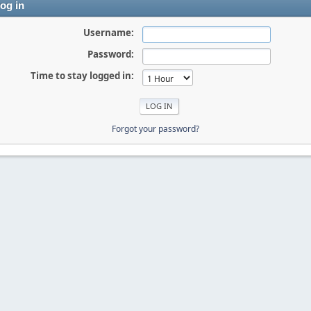
og in
Username:
Password:
Time to stay logged in:
Forgot your password?