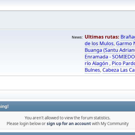
Ultimas rutas:
Braña
News:
de los Mulos
,
Garmo N
Buanga (Santu Adrian
Enramada - SOMIED
río Alagón
,
Pico Pard
Bulnes
,
Cabeza Las Ca
ing!
You aren't allowed to view the forum statistics.
Please login below or
sign up for an account
with My Community