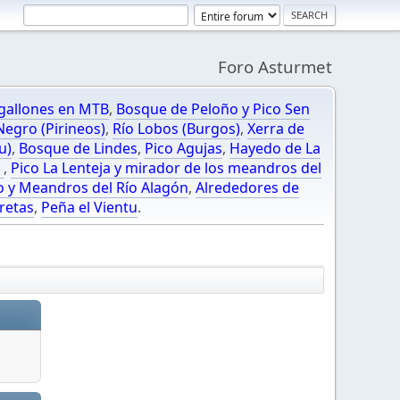
Foro Asturmet
gallones en MTB
,
Bosque de Peloño y Pico Sen
egro (Pirineos)
,
Río Lobos (Burgos)
,
Xerra de
u)
,
Bosque de Lindes
,
Pico Agujas
,
Hayedo de La
O
,
Pico La Lenteja y mirador de los meandros del
o y Meandros del Río Alagón
,
Alrededores de
retas
,
Peña el Vientu
.