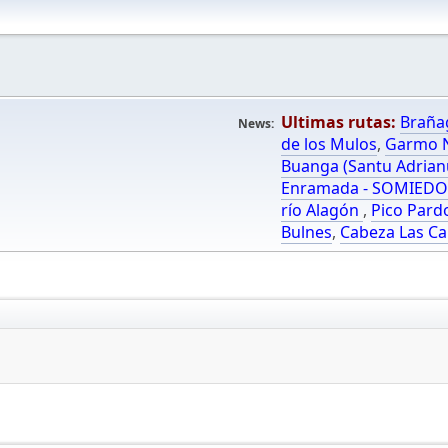
Ultimas rutas:
Braña
News:
de los Mulos
,
Garmo N
Buanga (Santu Adrian
Enramada - SOMIED
río Alagón
,
Pico Pard
Bulnes
,
Cabeza Las Ca