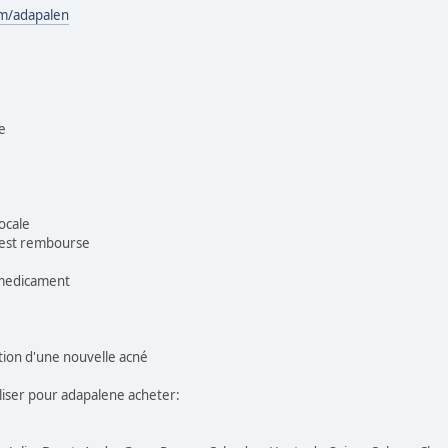
om/adapalen
e
ocale
t est rembourse
r medicament
ition d'une nouvelle acné
liser pour adapalene acheter: