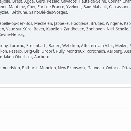
a-Jolie, Brest, Agde, Gers, Pessac, Calvados, Hauts-de-Seine, Colmar, Cha
ne-Maritime, Cher, Fort-de-France, Yvelines, Baie-Mahault, Carcassonne, 
eyzieu, Béthune, Saint-Dié-des-Vosges.
Kapelle-op-den-Bos, Mechelen, Jabbeke, Hooglede, Bruges, Wingene, Kapr
, Vaux-sur-Sûre, Bever, Kapellen, Zandhoven, Zonhoven, Niel, Schelle, 
 Beyne-Heusay.
igny, Locarno, Freienbach, Baden, Wetzikon, Affoltern am Albis, Meilen, 
likon, Peseux, Brig-Glis, Urdorf, Pully, Montreux, Rorschach, Aarberg, 
erlaken-Oberhasli, Aarburg.
dmundston, Bathurst, Moncton, New Brunswick, Gatineau, Ontario, Ottawa