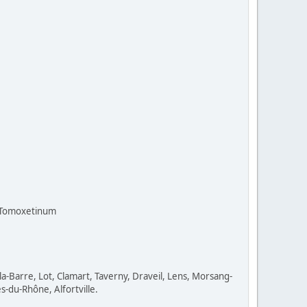
e Tomoxetinum
la-Barre, Lot, Clamart, Taverny, Draveil, Lens, Morsang-
-du-Rhône, Alfortville.