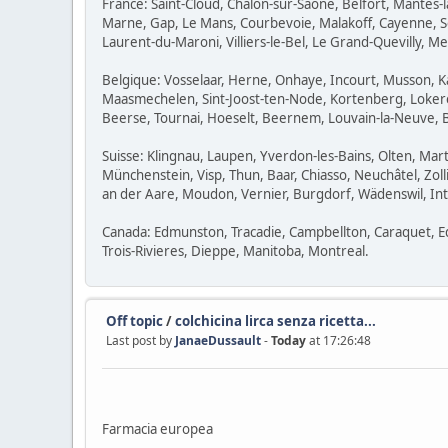
France: Saint-Cloud, Chalon-sur-Saône, Belfort, Mantes-l
Marne, Gap, Le Mans, Courbevoie, Malakoff, Cayenne, Sei
Laurent-du-Maroni, Villiers-le-Bel, Le Grand-Quevilly, M
Belgique: Vosselaar, Herne, Onhaye, Incourt, Musson, 
Maasmechelen, Sint-Joost-ten-Node, Kortenberg, Lokeren
Beerse, Tournai, Hoeselt, Beernem, Louvain-la-Neuve,
Suisse: Klingnau, Laupen, Yverdon-les-Bains, Olten, Mart
Münchenstein, Visp, Thun, Baar, Chiasso, Neuchâtel, Zol
an der Aare, Moudon, Vernier, Burgdorf, Wädenswil, Int
Canada: Edmunston, Tracadie, Campbellton, Caraquet, E
Trois-Rivieres, Dieppe, Manitoba, Montreal.
Off topic
/
colchicina lirca senza ricetta...
Last post by
JanaeDussault
-
Today
at 17:26:48
Farmacia europea