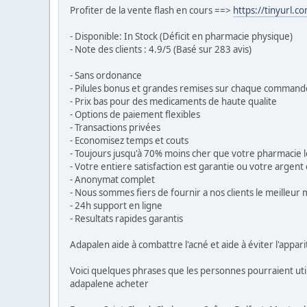
Profiter de la vente flash en cours ==>
https://tinyurl.c
- Disponible: In Stock (Déficit en pharmacie physique)
- Note des clients : 4.9/5 (Basé sur 283 avis)
- Sans ordonance
- Pilules bonus et grandes remises sur chaque command
- Prix bas pour des medicaments de haute qualite
- Options de paiement flexibles
- Transactions privées
- Economisez temps et couts
- Toujours jusqu'à 70% moins cher que votre pharmacie l
- Votre entiere satisfaction est garantie ou votre argen
- Anonymat complet
- Nous sommes fiers de fournir a nos clients le meilleu
- 24h support en ligne
- Resultats rapides garantis
Adapalen aide à combattre l'acné et aide à éviter l'appar
Voici quelques phrases que les personnes pourraient uti
adapalene acheter