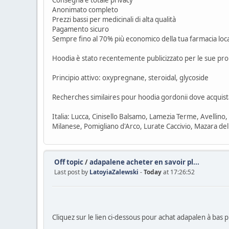
Consegna e totale privacy
Anonimato completo
Prezzi bassi per medicinali di alta qualità
Pagamento sicuro
Sempre fino al 70% più economico della tua farmacia loc
Hoodia è stato recentemente publicizzato per le sue propr
Principio attivo: oxypregnane, steroidal, glycoside
Recherches similaires pour hoodia gordonii dove acquist
Italia: Lucca, Cinisello Balsamo, Lamezia Terme, Avellino,
Milanese, Pomigliano d'Arco, Lurate Caccivio, Mazara de
Off topic
/
adapalene acheter en savoir pl...
Last post by
LatoyiaZalewski
-
Today
at 17:26:52
Cliquez sur le lien ci-dessous pour achat adapalen à bas p