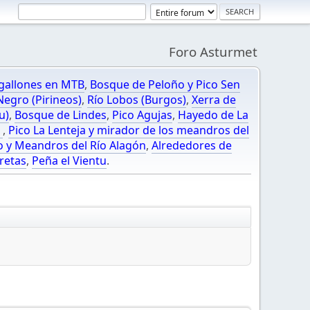
Foro Asturmet
gallones en MTB
,
Bosque de Peloño y Pico Sen
egro (Pirineos)
,
Río Lobos (Burgos)
,
Xerra de
u)
,
Bosque de Lindes
,
Pico Agujas
,
Hayedo de La
O
,
Pico La Lenteja y mirador de los meandros del
o y Meandros del Río Alagón
,
Alrededores de
retas
,
Peña el Vientu
.