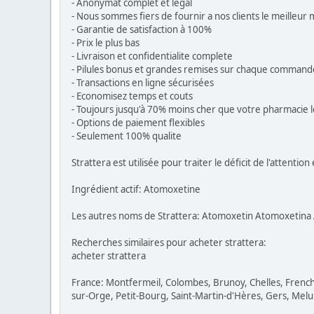
- Anonymat complet et légal
- Nous sommes fiers de fournir a nos clients le meilleu
- Garantie de satisfaction à 100%
- Prix le plus bas
- Livraison et confidentialite complete
- Pilules bonus et grandes remises sur chaque command
- Transactions en ligne sécurisées
- Economisez temps et couts
- Toujours jusqu'à 70% moins cher que votre pharmacie l
- Options de paiement flexibles
- Seulement 100% qualite
Strattera est utilisée pour traiter le déficit de l'attention 
Ingrédient actif: Atomoxetine
Les autres noms de Strattera: Atomoxetin Atomoxeti
Recherches similaires pour acheter strattera:
acheter strattera
France: Montfermeil, Colombes, Brunoy, Chelles, French G
sur-Orge, Petit-Bourg, Saint-Martin-d'Hères, Gers, Melu