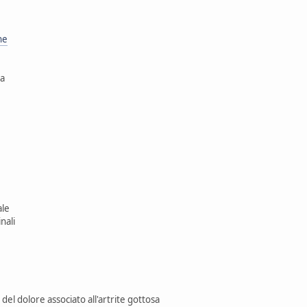
ne
ta
ale
inali
 del dolore associato all'artrite gottosa