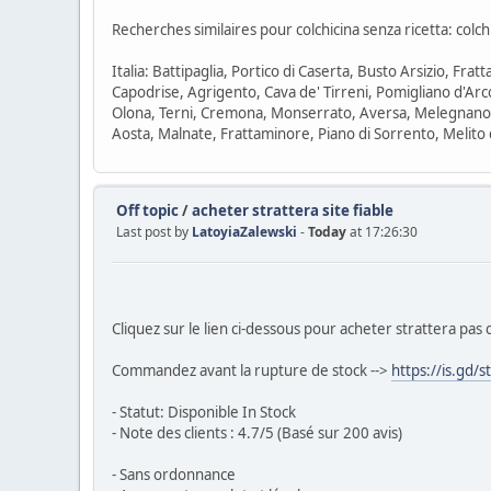
Recherches similaires pour colchicina senza ricetta: colchi
Italia: Battipaglia, Portico di Caserta, Busto Arsizio, Fr
Capodrise, Agrigento, Cava de' Tirreni, Pomigliano d'Arco
Olona, Terni, Cremona, Monserrato, Aversa, Melegnano, 
Aosta, Malnate, Frattaminore, Piano di Sorrento, Melito d
Off topic
/
acheter strattera site fiable
Last post by
LatoyiaZalewski
-
Today
at 17:26:30
Cliquez sur le lien ci-dessous pour acheter strattera pas 
Commandez avant la rupture de stock -->
https://is.gd/s
- Statut: Disponible In Stock
- Note des clients : 4.7/5 (Basé sur 200 avis)
- Sans ordonnance