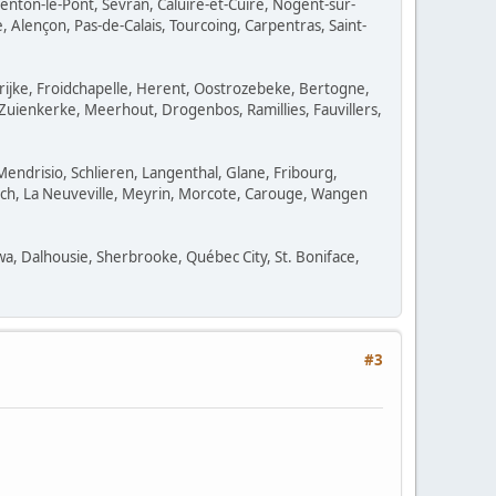
renton-le-Pont, Sevran, Caluire-et-Cuire, Nogent-sur-
Alençon, Pas-de-Calais, Tourcoing, Carpentras, Saint-
ijke, Froidchapelle, Herent, Oostrozebeke, Bertogne,
Zuienkerke, Meerhout, Drogenbos, Ramillies, Fauvillers,
Mendrisio, Schlieren, Langenthal, Glane, Fribourg,
Aesch, La Neuveville, Meyrin, Morcote, Carouge, Wangen
, Dalhousie, Sherbrooke, Québec City, St. Boniface,
#3