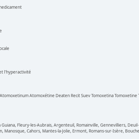
r medicament
e
ocale
et l'hyperactivité
na Atomoxetinum Atomoxétine Deaten Recit Suev Tomoxetina Tomoxetin
uiana, Fleury-les-Aubrais, Argenteuil, Romainville, Gennevilliers, Deuil-
n, Manosque, Cahors, Mantes-la-Jolie, Ermont, Romans-sur-Isère, Bouches