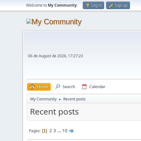
Welcome to
My Community
.
Log in
Sign up
06 de August de 2026, 17:27:23
Home
Search
Calendar
My Community
Recent posts
►
Recent posts
2
3
...
10
Pages
1