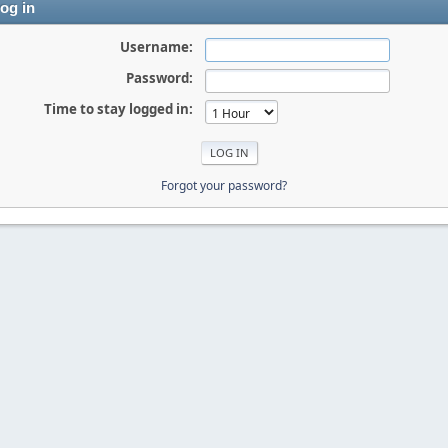
og in
Username:
Password:
Time to stay logged in:
Forgot your password?