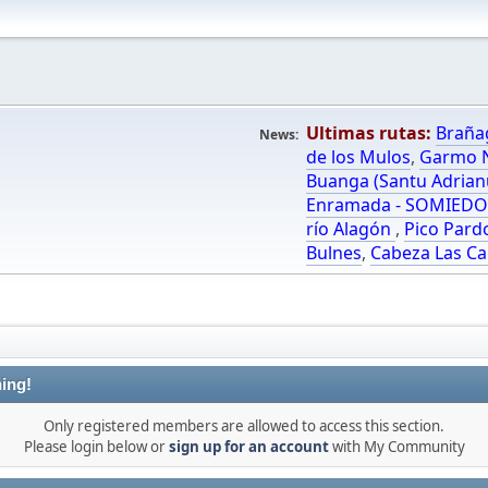
Ultimas rutas:
Braña
News:
de los Mulos
,
Garmo N
Buanga (Santu Adrian
Enramada - SOMIED
río Alagón
,
Pico Pard
Bulnes
,
Cabeza Las Ca
ing!
Only registered members are allowed to access this section.
Please login below or
sign up for an account
with My Community