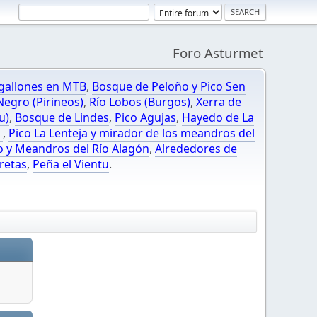
Foro Asturmet
gallones en MTB
,
Bosque de Peloño y Pico Sen
egro (Pirineos)
,
Río Lobos (Burgos)
,
Xerra de
u)
,
Bosque de Lindes
,
Pico Agujas
,
Hayedo de La
O
,
Pico La Lenteja y mirador de los meandros del
o y Meandros del Río Alagón
,
Alrededores de
retas
,
Peña el Vientu
.