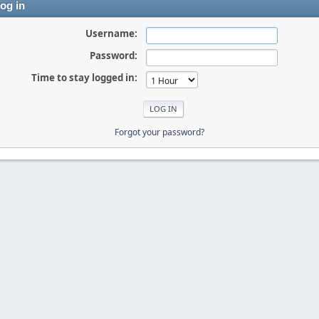
og in
Username:
Password:
Time to stay logged in:
Forgot your password?