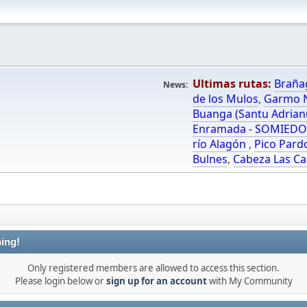
Ultimas rutas:
Braña
News:
de los Mulos
,
Garmo N
Buanga (Santu Adrian
Enramada - SOMIED
río Alagón
,
Pico Pard
Bulnes
,
Cabeza Las Ca
ing!
Only registered members are allowed to access this section.
Please login below or
sign up for an account
with My Community