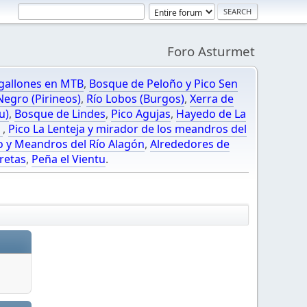
Foro Asturmet
gallones en MTB
,
Bosque de Peloño y Pico Sen
egro (Pirineos)
,
Río Lobos (Burgos)
,
Xerra de
u)
,
Bosque de Lindes
,
Pico Agujas
,
Hayedo de La
O
,
Pico La Lenteja y mirador de los meandros del
o y Meandros del Río Alagón
,
Alrededores de
retas
,
Peña el Vientu
.