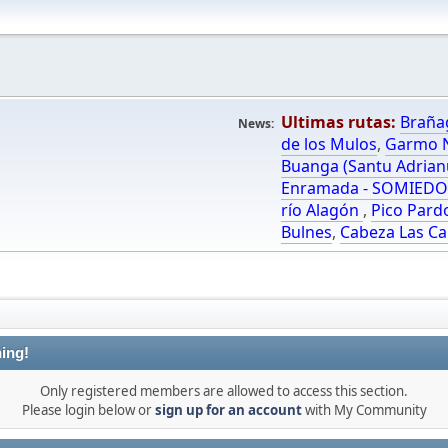
Ultimas rutas:
Braña
News:
de los Mulos
,
Garmo N
Buanga (Santu Adrian
Enramada - SOMIED
río Alagón
,
Pico Pard
Bulnes
,
Cabeza Las Ca
ing!
Only registered members are allowed to access this section.
Please login below or
sign up for an account
with My Community