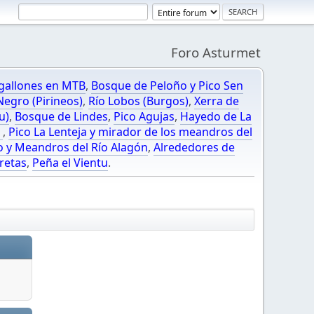
Foro Asturmet
gallones en MTB
,
Bosque de Peloño y Pico Sen
egro (Pirineos)
,
Río Lobos (Burgos)
,
Xerra de
u)
,
Bosque de Lindes
,
Pico Agujas
,
Hayedo de La
O
,
Pico La Lenteja y mirador de los meandros del
o y Meandros del Río Alagón
,
Alrededores de
retas
,
Peña el Vientu
.