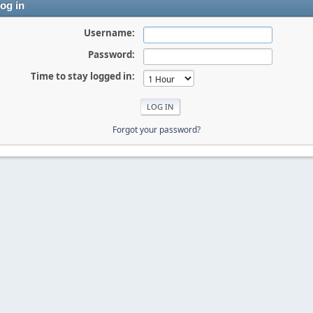
og in
Username:
Password:
Time to stay logged in:
Forgot your password?