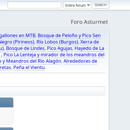
Foro Asturmet
gallones en MTB
,
Bosque de Peloño y Pico Sen
egro (Pirineos)
,
Río Lobos (Burgos)
,
Xerra de
u)
,
Bosque de Lindes
,
Pico Agujas
,
Hayedo de La
O
,
Pico La Lenteja y mirador de los meandros del
o y Meandros del Río Alagón
,
Alrededores de
retas
,
Peña el Vientu
.