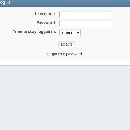
og in
Username:
Password:
Time to stay logged in:
Forgot your password?