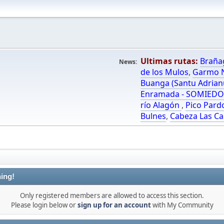
Ultimas rutas:
Braña
News:
de los Mulos
,
Garmo N
Buanga (Santu Adrian
Enramada - SOMIED
río Alagón
,
Pico Pard
Bulnes
,
Cabeza Las Ca
ing!
Only registered members are allowed to access this section.
Please login below or
sign up for an account
with My Community