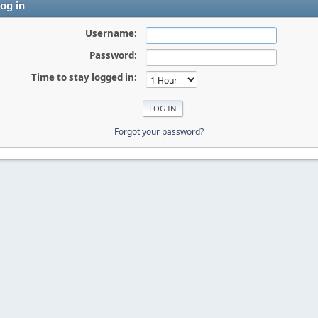
og in
Username:
Password:
Time to stay logged in:
Forgot your password?