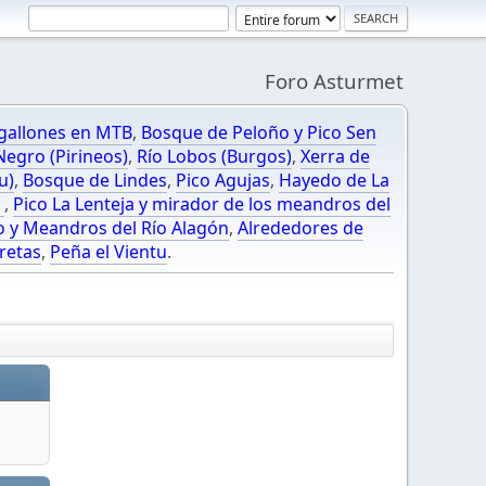
Foro Asturmet
gallones en MTB
,
Bosque de Peloño y Pico Sen
egro (Pirineos)
,
Río Lobos (Burgos)
,
Xerra de
u)
,
Bosque de Lindes
,
Pico Agujas
,
Hayedo de La
O
,
Pico La Lenteja y mirador de los meandros del
o y Meandros del Río Alagón
,
Alrededores de
retas
,
Peña el Vientu
.