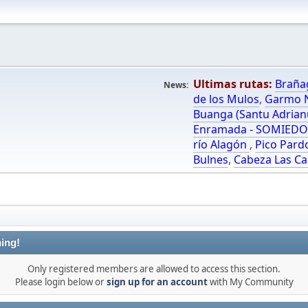
Ultimas rutas:
Braña
News:
de los Mulos
,
Garmo N
Buanga (Santu Adrian
Enramada - SOMIED
río Alagón
,
Pico Pard
Bulnes
,
Cabeza Las Ca
ing!
Only registered members are allowed to access this section.
Please login below or
sign up for an account
with My Community