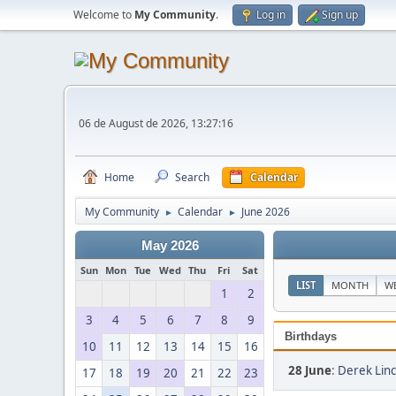
Welcome to
My Community
.
Log in
Sign up
06 de August de 2026, 13:27:16
Home
Search
Calendar
My Community
Calendar
June 2026
►
►
May 2026
Sun
Mon
Tue
Wed
Thu
Fri
Sat
LIST
MONTH
W
1
2
3
4
5
6
7
8
9
Birthdays
10
11
12
13
14
15
16
28 June
:
Derek Linc
17
18
19
20
21
22
23