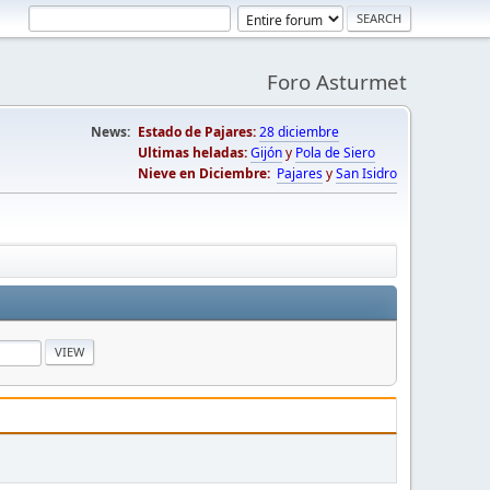
Foro Asturmet
News:
Estado de Pajares:
28 diciembre
Ultimas heladas:
Gijón
y
Pola de Siero
Nieve en Diciembre:
Pajares
y
San Isidro