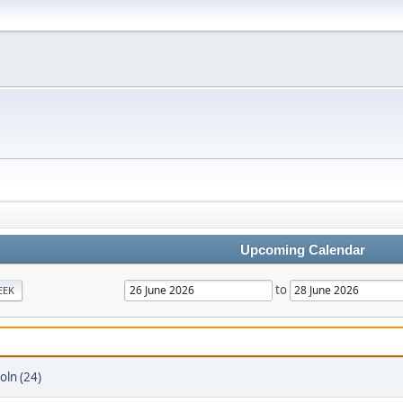
Upcoming Calendar
to
EEK
oln (24)