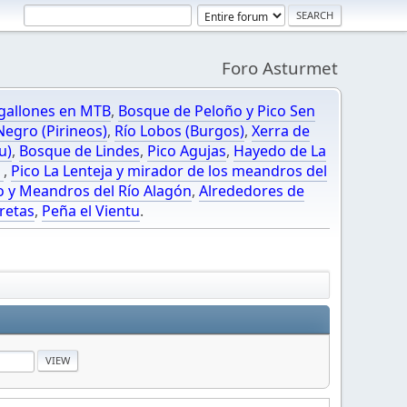
Foro Asturmet
gallones en MTB
,
Bosque de Peloño y Pico Sen
egro (Pirineos)
,
Río Lobos (Burgos)
,
Xerra de
u)
,
Bosque de Lindes
,
Pico Agujas
,
Hayedo de La
O
,
Pico La Lenteja y mirador de los meandros del
o y Meandros del Río Alagón
,
Alrededores de
retas
,
Peña el Vientu
.