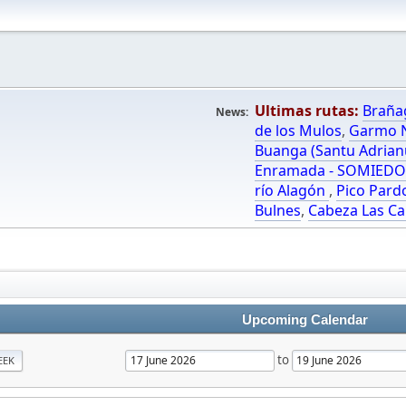
Ultimas rutas:
Braña
News:
de los Mulos
,
Garmo N
Buanga (Santu Adrian
Enramada - SOMIED
río Alagón
,
Pico Pard
Bulnes
,
Cabeza Las Ca
Upcoming Calendar
to
EEK