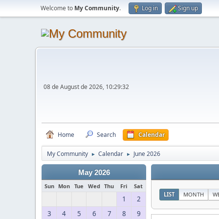
Welcome to
My Community
.
Log in
Sign up
08 de August de 2026, 10:29:32
Home
Search
Calendar
My Community
Calendar
June 2026
►
►
May 2026
Sun
Mon
Tue
Wed
Thu
Fri
Sat
LIST
MONTH
W
1
2
3
4
5
6
7
8
9