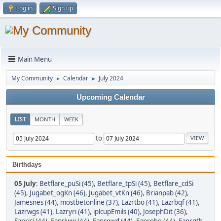
Log in
Sign up
Main Menu
My Community
Calendar
July 2024
►
►
Upcoming Calendar
LIST
MONTH
WEEK
to
Birthdays
05 July
:
Betflare_puSi (45)
,
Betflare_tpSi (45)
,
Betflare_cdSi
(45)
,
Jugabet_ogKn (46)
,
Jugabet_vtKn (46)
,
Brianpab (42)
,
Jamesnes (44)
,
mostbetonline (37)
,
Lazrtbo (41)
,
Lazrbqf (41)
,
Lazrwgs (41)
,
Lazryri (41)
,
iplcupEmils (40)
,
JosephDit (36)
,