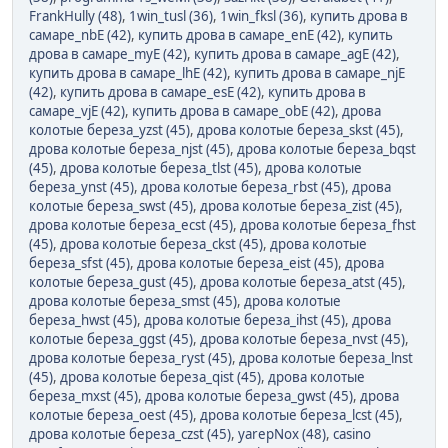
FrankHully (48)
,
1win_tusl (36)
,
1win_fksl (36)
,
купить дрова в
самаре_nbE (42)
,
купить дрова в самаре_enE (42)
,
купить
дрова в самаре_myE (42)
,
купить дрова в самаре_agE (42)
,
купить дрова в самаре_lhE (42)
,
купить дрова в самаре_njE
(42)
,
купить дрова в самаре_esE (42)
,
купить дрова в
самаре_vjE (42)
,
купить дрова в самаре_obE (42)
,
дрова
колотые береза_yzst (45)
,
дрова колотые береза_skst (45)
,
дрова колотые береза_njst (45)
,
дрова колотые береза_bqst
(45)
,
дрова колотые береза_tlst (45)
,
дрова колотые
береза_ynst (45)
,
дрова колотые береза_rbst (45)
,
дрова
колотые береза_swst (45)
,
дрова колотые береза_zist (45)
,
дрова колотые береза_ecst (45)
,
дрова колотые береза_fhst
(45)
,
дрова колотые береза_ckst (45)
,
дрова колотые
береза_sfst (45)
,
дрова колотые береза_eist (45)
,
дрова
колотые береза_gust (45)
,
дрова колотые береза_atst (45)
,
дрова колотые береза_smst (45)
,
дрова колотые
береза_hwst (45)
,
дрова колотые береза_ihst (45)
,
дрова
колотые береза_ggst (45)
,
дрова колотые береза_nvst (45)
,
дрова колотые береза_ryst (45)
,
дрова колотые береза_lnst
(45)
,
дрова колотые береза_qist (45)
,
дрова колотые
береза_mxst (45)
,
дрова колотые береза_gwst (45)
,
дрова
колотые береза_oest (45)
,
дрова колотые береза_lcst (45)
,
дрова колотые береза_czst (45)
,
yarepNox (48)
,
casino