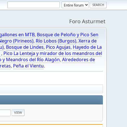
Foro Asturmet
gallones en MTB
,
Bosque de Peloño y Pico Sen
egro (Pirineos)
,
Río Lobos (Burgos)
,
Xerra de
u)
,
Bosque de Lindes
,
Pico Agujas
,
Hayedo de La
O
,
Pico La Lenteja y mirador de los meandros del
o y Meandros del Río Alagón
,
Alrededores de
retas
,
Peña el Vientu
.