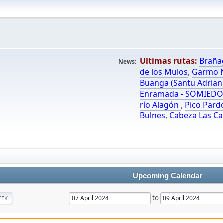
Ultimas rutas:
Braña
News:
de los Mulos
,
Garmo N
Buanga (Santu Adrian
Enramada - SOMIED
río Alagón
,
Pico Pard
Bulnes
,
Cabeza Las Ca
Upcoming Calendar
to
EEK