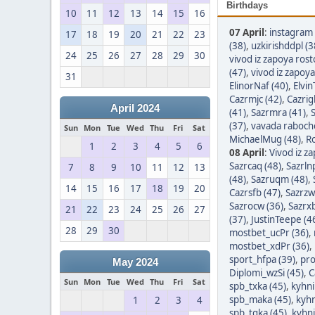
Birthdays
10
11
12
13
14
15
16
07 April
:
instagram 
17
18
19
20
21
22
23
(38)
,
uzkirishddpl (3
24
25
26
27
28
29
30
vivod iz zapoya ros
(47)
,
vivod iz zapoy
31
ElinorNaf (40)
,
Elvin
Cazrmjc (42)
,
Cazrigl
April 2024
(41)
,
Sazrmra (41)
,
S
(37)
,
vavada raboche
Sun
Mon
Tue
Wed
Thu
Fri
Sat
MichaelMug (48)
,
Ro
1
2
3
4
5
6
08 April
:
Vivod iz z
Sazrcaq (48)
,
Sazrln
7
8
9
10
11
12
13
(48)
,
Sazruqm (48)
,
14
15
16
17
18
19
20
Cazrsfb (47)
,
Sazrzw
Sazrocw (36)
,
Sazrxb
21
22
23
24
25
26
27
(37)
,
JustinTeepe (4
28
29
30
mostbet_ucPr (36)
,
mostbet_xdPr (36)
,
sport_hfpa (39)
,
pro
May 2024
Diplomi_wzSi (45)
,
C
Sun
Mon
Tue
Wed
Thu
Fri
Sat
spb_txka (45)
,
kyhni
spb_maka (45)
,
kyhn
1
2
3
4
spb_tgka (45)
,
kyhni