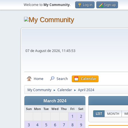
Welcome to
My Community
.
Log in
Sign up
07 de August de 2026, 11:45:53
Home
Search
Calendar
My Community
Calendar
April 2024
►
►
March 2024
Sun
Mon
Tue
Wed
Thu
Fri
Sat
LIST
MONTH
W
1
2
3
4
5
6
7
8
9