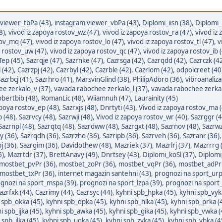
viewer_tbPa (43)
,
instagram viewer_vbPa (43)
,
Diplomi_iisn (38)
,
Diplomi_
8)
,
vivod iz zapoya rostov_wz (47)
,
vivod iz zapoya rostov_ra (47)
,
vivod iz
tov_mq (47)
,
vivod iz zapoya rostov_lo (47)
,
vivod iz zapoya rostov_tl (47)
,
v
a rostov_uw (47)
,
vivod iz zapoya rostov_qc (47)
,
vivod iz zapoya rostov_ib 
Tep (45)
,
Sazrqje (47)
,
Sazrnke (47)
,
Cazrsga (42)
,
Cazrqdd (42)
,
Cazrczk (4
 (42)
,
Cazrzpj (42)
,
Cazrbyl (42)
,
Cazrble (42)
,
Cazrlom (42)
,
odpoicreet (40
azrbcj (41)
,
Sazrhro (41)
,
MarsvinGlind (38)
,
PhilipAdoro (36)
,
vibroanaliza
e zerkalo_v (37)
,
vavada rabochee zerkalo_l (37)
,
vavada rabochee zerkal
bertbib (48)
,
RomanLic (48)
,
Wiiamnuh (47)
,
Laurainity (45)
apoya rostov_ep (48)
,
Sazrxjs (48)
,
Dnrtyti (43)
,
Vivod iz zapoya rostov_ma 
p (48)
,
Sazrvcy (48)
,
Sazrwji (48)
,
Vivod iz zapoya rostov_wr (40)
,
Sazrggr (4
Sazrnpl (48)
,
Sazrqtq (48)
,
Sazrdww (48)
,
Sazrgxt (48)
,
Sazrnov (48)
,
Sazrwz
y (36)
,
Sazrqdh (36)
,
Sazrzho (36)
,
Sazripb (36)
,
Sazrveh (36)
,
Sazranr (36)
j (36)
,
Sazrgim (36)
,
Davidothew (48)
,
Mazriek (37)
,
Mazrlrj (37)
,
Mazrrrg 
6)
,
Mazrtdr (37)
,
BrettAnavy (49)
,
Dnrtsey (43)
,
Diplomi_koSl (37)
,
Diplomi
mostbet_pvPr (36)
,
mostbet_zoPr (36)
,
mostbet_vqPr (36)
,
mostbet_adPr 
mostbet_txPr (36)
,
internet magazin santehni (43)
,
prognozi na sport_urp
gnozi na sport_mspa (39)
,
prognozi na sport_lzpa (39)
,
prognozi na sport
azrfxk (44)
,
Cazrimy (44)
,
Cazrsyc (44)
,
kyhni spb_hpka (45)
,
kyhni spb_vyk
 spb_okka (45)
,
kyhni spb_dpka (45)
,
kyhni spb_hlka (45)
,
kyhni spb_prka (
i spb_ijka (45)
,
kyhni spb_awka (45)
,
kyhni spb_gika (45)
,
kyhni spb_vwka (
 spb_jlka (45)
,
kyhni spb_ugka (45)
,
kyhni spb_zvka (45)
,
kyhni spb_vbka (4