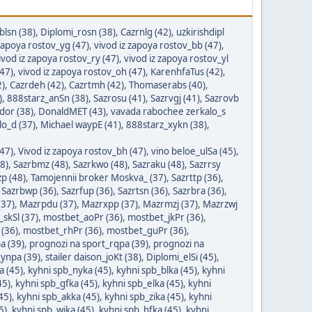
blsn (38)
,
Diplomi_rosn (38)
,
Cazrnlg (42)
,
uzkirishdipl
 zapoya rostov_yg (47)
,
vivod iz zapoya rostov_bb (47)
,
ivod iz zapoya rostov_ry (47)
,
vivod iz zapoya rostov_yl
(47)
,
vivod iz zapoya rostov_oh (47)
,
KarenhfaTus (42)
,
2)
,
Cazrdeh (42)
,
Cazrtmh (42)
,
Thomaserabs (40)
,
)
,
888starz_anSn (38)
,
Sazrosu (41)
,
Sazrvgj (41)
,
Sazrovb
dor (38)
,
DonaldMET (43)
,
vavada rabochee zerkalo_s
o_d (37)
,
Michael waypE (41)
,
888starz_xykn (38)
,
(47)
,
Vivod iz zapoya rostov_bh (47)
,
vino beloe_ulSa (45)
,
8)
,
Sazrbmz (48)
,
Sazrkwo (48)
,
Sazraku (48)
,
Sazrrsy
p (48)
,
Tamojennii broker Moskva_ (37)
,
Sazrttp (36)
,
,
Sazrbwp (36)
,
Sazrfup (36)
,
Sazrtsn (36)
,
Sazrbra (36)
,
(37)
,
Mazrpdu (37)
,
Mazrxpp (37)
,
Mazrmzj (37)
,
Mazrzwj
_skSl (37)
,
mostbet_aoPr (36)
,
mostbet_jkPr (36)
,
(36)
,
mostbet_rhPr (36)
,
mostbet_guPr (36)
,
a (39)
,
prognozi na sport_rqpa (39)
,
prognozi na
_ynpa (39)
,
stailer daison_joKt (38)
,
Diplomi_elSi (45)
,
a (45)
,
kyhni spb_nyka (45)
,
kyhni spb_blka (45)
,
kyhni
45)
,
kyhni spb_gfka (45)
,
kyhni spb_elka (45)
,
kyhni
45)
,
kyhni spb_akka (45)
,
kyhni spb_zika (45)
,
kyhni
5)
,
kyhni spb_wjka (45)
,
kyhni spb_hfka (45)
,
kyhni