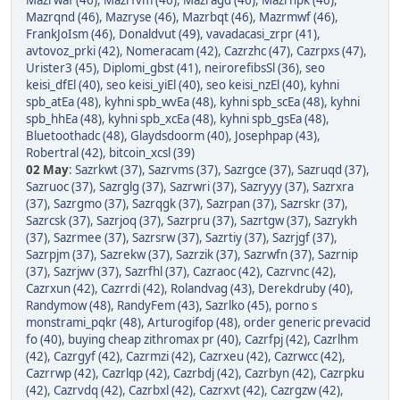
Mazrwaf (46)
,
Mazrfvm (46)
,
Mazragd (46)
,
Mazrnpk (46)
,
Mazrqnd (46)
,
Mazryse (46)
,
Mazrbqt (46)
,
Mazrmwf (46)
,
FrankJoIsm (46)
,
Donaldvut (49)
,
vavadacasi_zrpr (41)
,
avtovoz_prki (42)
,
Nomeracam (42)
,
Cazrzhc (47)
,
Cazrpxs (47)
,
Urister3 (45)
,
Diplomi_gbst (41)
,
neirorefibsSl (36)
,
seo
keisi_dfEl (40)
,
seo keisi_yiEl (40)
,
seo keisi_nzEl (40)
,
kyhni
spb_atEa (48)
,
kyhni spb_wvEa (48)
,
kyhni spb_scEa (48)
,
kyhni
spb_hhEa (48)
,
kyhni spb_xcEa (48)
,
kyhni spb_gsEa (48)
,
Bluetoothadc (48)
,
Glaydsdoorm (40)
,
Josephpap (43)
,
Robertral (42)
,
bitcoin_xcsl (39)
02 May
:
Sazrkwt (37)
,
Sazrvms (37)
,
Sazrgce (37)
,
Sazruqd (37)
,
Sazruoc (37)
,
Sazrglg (37)
,
Sazrwri (37)
,
Sazryyy (37)
,
Sazrxra
(37)
,
Sazrgmo (37)
,
Sazrqgk (37)
,
Sazrpan (37)
,
Sazrskr (37)
,
Sazrcsk (37)
,
Sazrjoq (37)
,
Sazrpru (37)
,
Sazrtgw (37)
,
Sazrykh
(37)
,
Sazrmee (37)
,
Sazrsrw (37)
,
Sazrtiy (37)
,
Sazrjgf (37)
,
Sazrpjm (37)
,
Sazrekw (37)
,
Sazrzik (37)
,
Sazrwfn (37)
,
Sazrnip
(37)
,
Sazrjwv (37)
,
Sazrfhl (37)
,
Cazraoc (42)
,
Cazrvnc (42)
,
Cazrxun (42)
,
Cazrrdi (42)
,
Rolandvag (43)
,
Derekdruby (40)
,
Randymow (48)
,
RandyFem (43)
,
Sazrlko (45)
,
porno s
monstrami_pqkr (48)
,
Arturogifop (48)
,
order generic prevacid
fo (40)
,
buying cheap zithromax pr (40)
,
Cazrfpj (42)
,
Cazrlhm
(42)
,
Cazrgyf (42)
,
Cazrmzi (42)
,
Cazrxeu (42)
,
Cazrwcc (42)
,
Cazrrwp (42)
,
Cazrlqp (42)
,
Cazrbdj (42)
,
Cazrbyn (42)
,
Cazrpku
(42)
,
Cazrvdq (42)
,
Cazrbxl (42)
,
Cazrxvt (42)
,
Cazrgzw (42)
,