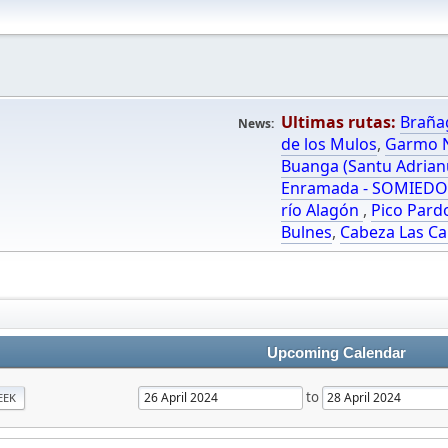
Ultimas rutas:
Braña
News:
de los Mulos
,
Garmo N
Buanga (Santu Adrian
Enramada - SOMIED
río Alagón
,
Pico Pard
Bulnes
,
Cabeza Las Ca
Upcoming Calendar
to
EEK