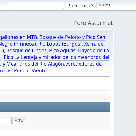
Foro Asturmet
gallones en MTB
,
Bosque de Peloño y Pico Sen
egro (Pirineos)
,
Río Lobos (Burgos)
,
Xerra de
u)
,
Bosque de Lindes
,
Pico Agujas
,
Hayedo de La
O
,
Pico La Lenteja y mirador de los meandros del
o y Meandros del Río Alagón
,
Alrededores de
retas
,
Peña el Vientu
.