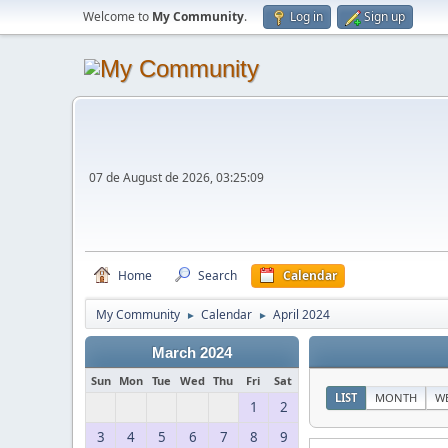
Welcome to
My Community
.
Log in
Sign up
07 de August de 2026, 03:25:09
Home
Search
Calendar
My Community
Calendar
April 2024
►
►
March 2024
Sun
Mon
Tue
Wed
Thu
Fri
Sat
LIST
MONTH
W
1
2
3
4
5
6
7
8
9