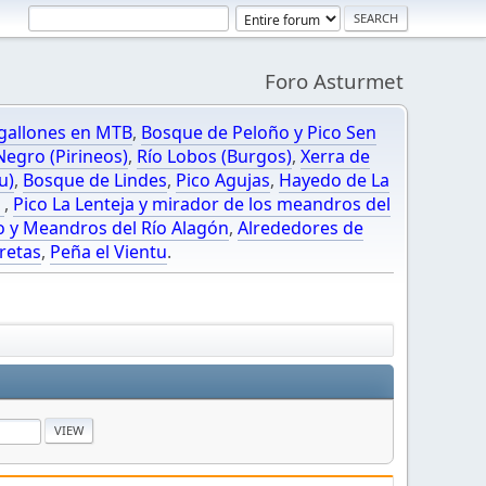
Foro Asturmet
gallones en MTB
,
Bosque de Peloño y Pico Sen
egro (Pirineos)
,
Río Lobos (Burgos)
,
Xerra de
u)
,
Bosque de Lindes
,
Pico Agujas
,
Hayedo de La
O
,
Pico La Lenteja y mirador de los meandros del
o y Meandros del Río Alagón
,
Alrededores de
retas
,
Peña el Vientu
.