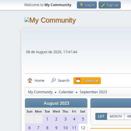
Welcome to
My Community
.
Log in
Sign up
08 de August de 2026, 17:41:44
Home
Search
Calendar
My Community
Calendar
September 2023
►
►
August 2023
Sun
Mon
Tue
Wed
Thu
Fri
Sat
LIST
MONTH
W
1
2
3
4
5
6
7
8
9
10
11
12