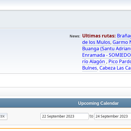
Ultimas rutas:
Braña
News:
de los Mulos
,
Garmo N
Buanga (Santu Adrian
Enramada - SOMIED
río Alagón
,
Pico Pard
Bulnes
,
Cabeza Las Ca
Upcoming Calendar
to
EEK