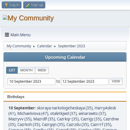
Log in
Sign up
Main Menu
My Community
Calendar
September 2023
►
►
Upcoming Calendar
LIST
MONTH
WEEK
to
Birthdays
10 September
:
skoraya narkologicheskaya (35)
,
HarryAdesk
(41)
,
Michaelviova (47)
,
otaletkjwd (37)
,
winarswito (37)
,
Mazryvv (35)
,
Mazrdlf (35)
,
Cazrkqr (35)
,
Cazrigz (35)
,
Cazrdnw
(35)
,
Cazrkoh (35)
,
Cazrgqn (35)
,
Cazrzdu (35)
,
Cazrrrf (35)
,