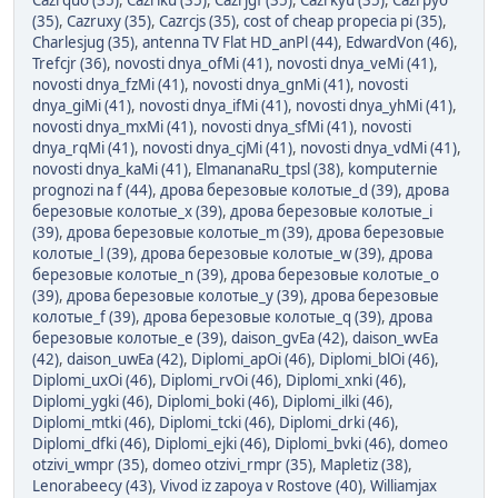
Cazrquo (35)
,
Cazrlku (35)
,
Cazrjgf (35)
,
Cazrkyu (35)
,
Cazrpyo
(35)
,
Cazruxy (35)
,
Cazrcjs (35)
,
cost of cheap propecia pi (35)
,
Charlesjug (35)
,
antenna TV Flat HD_anPl (44)
,
EdwardVon (46)
,
Trefcjr (36)
,
novosti dnya_ofMi (41)
,
novosti dnya_veMi (41)
,
novosti dnya_fzMi (41)
,
novosti dnya_gnMi (41)
,
novosti
dnya_giMi (41)
,
novosti dnya_ifMi (41)
,
novosti dnya_yhMi (41)
,
novosti dnya_mxMi (41)
,
novosti dnya_sfMi (41)
,
novosti
dnya_rqMi (41)
,
novosti dnya_cjMi (41)
,
novosti dnya_vdMi (41)
,
novosti dnya_kaMi (41)
,
ElmananaRu_tpsl (38)
,
komputernie
prognozi na f (44)
,
дрова березовые колотые_d (39)
,
дрова
березовые колотые_x (39)
,
дрова березовые колотые_i
(39)
,
дрова березовые колотые_m (39)
,
дрова березовые
колотые_l (39)
,
дрова березовые колотые_w (39)
,
дрова
березовые колотые_n (39)
,
дрова березовые колотые_o
(39)
,
дрова березовые колотые_y (39)
,
дрова березовые
колотые_f (39)
,
дрова березовые колотые_q (39)
,
дрова
березовые колотые_e (39)
,
daison_gvEa (42)
,
daison_wvEa
(42)
,
daison_uwEa (42)
,
Diplomi_apOi (46)
,
Diplomi_blOi (46)
,
Diplomi_uxOi (46)
,
Diplomi_rvOi (46)
,
Diplomi_xnki (46)
,
Diplomi_ygki (46)
,
Diplomi_boki (46)
,
Diplomi_ilki (46)
,
Diplomi_mtki (46)
,
Diplomi_tcki (46)
,
Diplomi_drki (46)
,
Diplomi_dfki (46)
,
Diplomi_ejki (46)
,
Diplomi_bvki (46)
,
domeo
otzivi_wmpr (35)
,
domeo otzivi_rmpr (35)
,
Mapletiz (38)
,
Lenorabeecy (43)
,
Vivod iz zapoya v Rostove (40)
,
Williamjax