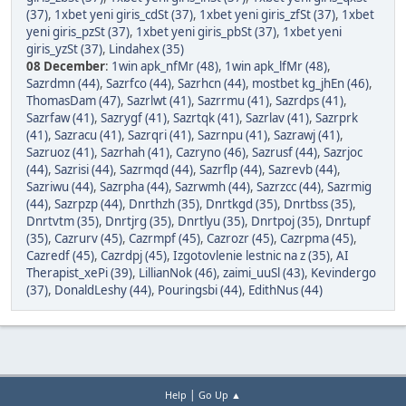
(37)
,
1xbet yeni giris_cdSt (37)
,
1xbet yeni giris_zfSt (37)
,
1xbet
yeni giris_pzSt (37)
,
1xbet yeni giris_pbSt (37)
,
1xbet yeni
giris_yzSt (37)
,
Lindahex (35)
08 December
:
1win apk_nfMr (48)
,
1win apk_lfMr (48)
,
Sazrdmn (44)
,
Sazrfco (44)
,
Sazrhcn (44)
,
mostbet kg_jhEn (46)
,
ThomasDam (47)
,
Sazrlwt (41)
,
Sazrrmu (41)
,
Sazrdps (41)
,
Sazrfaw (41)
,
Sazrygf (41)
,
Sazrtqk (41)
,
Sazrlav (41)
,
Sazrprk
(41)
,
Sazracu (41)
,
Sazrqri (41)
,
Sazrnpu (41)
,
Sazrawj (41)
,
Sazruoz (41)
,
Sazrhah (41)
,
Cazryno (46)
,
Sazrusf (44)
,
Sazrjoc
(44)
,
Sazrisi (44)
,
Sazrmqd (44)
,
Sazrflp (44)
,
Sazrevb (44)
,
Sazriwu (44)
,
Sazrpha (44)
,
Sazrwmh (44)
,
Sazrzcc (44)
,
Sazrmig
(44)
,
Sazrpzp (44)
,
Dnrthzh (35)
,
Dnrtkgd (35)
,
Dnrtbss (35)
,
Dnrtvtm (35)
,
Dnrtjrg (35)
,
Dnrtlyu (35)
,
Dnrtpoj (35)
,
Dnrtupf
(35)
,
Cazrurv (45)
,
Cazrmpf (45)
,
Cazrozr (45)
,
Cazrpma (45)
,
Cazredf (45)
,
Cazrdpj (45)
,
Izgotovlenie lestnic na z (35)
,
AI
Therapist_xePi (39)
,
LillianNok (46)
,
zaimi_uuSl (43)
,
Kevindergo
(37)
,
DonaldLeshy (44)
,
Pouringsbi (44)
,
EdithNus (44)
|
Help
Go Up ▲