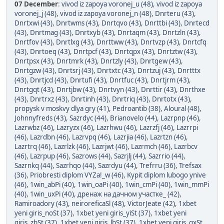
07 December
:
vivod iz zapoya voronej_u (48)
,
vivod iz zapoya
voronej_j (48)
,
vivod iz zapoya voronej_n (48)
,
Dnrteru (43)
,
Dnrtxwi (43)
,
Dnrtwms (43)
,
Dnrtqvo (43)
,
Dnrttbi (43)
,
Dnrtecd
(43)
,
Dnrtmag (43)
,
Dnrtxyb (43)
,
Dnrtaqm (43)
,
Dnrtzln (43)
,
Dnrtfov (43)
,
Dnrtlxg (43)
,
Dnrttww (43)
,
Dnrtvzp (43)
,
Dnrtcfq
(43)
,
Dnrtoeq (43)
,
Dnrtpcf (43)
,
Dnrtqpx (43)
,
Dnrtztw (43)
,
Dnrtpsx (43)
,
Dnrtmrk (43)
,
Dnrtzly (43)
,
Dnrtgew (43)
,
Dnrtgzw (43)
,
Dnrtsrj (43)
,
Dnrtxtc (43)
,
Dnrtzuj (43)
,
Dnrtttx
(43)
,
Dnrtjcd (43)
,
Dnrtufi (43)
,
Dnrtfuc (43)
,
Dnrtjrm (43)
,
Dnrtgqt (43)
,
Dnrtjbw (43)
,
Dnrtvyn (43)
,
Dnrttir (43)
,
Dnrthxe
(43)
,
Dnrtrxz (43)
,
Dnrtinh (43)
,
Dnrtriq (43)
,
Dnrtotx (43)
,
propysk v moskvy dlya gry (41)
,
Pedroantib (38)
,
Aloural (48)
,
Johnnyfreds (43)
,
Sazrdyc (44)
,
Brianovelo (44)
,
Lazrpnp (46)
,
Lazrwbz (46)
,
Lazryzx (46)
,
Lazrhwu (46)
,
Lazrzfj (46)
,
Lazrrpi
(46)
,
Lazrdbn (46)
,
Lazrvpq (46)
,
Lazrjia (46)
,
Lazrtzn (46)
,
Lazrtrq (46)
,
Lazrlzk (46)
,
Lazrjwt (46)
,
Lazrmch (46)
,
Lazrbcv
(46)
,
Lazrpup (46)
,
Sazrows (44)
,
Sazrjlj (44)
,
Sazrrio (44)
,
Sazrnkq (44)
,
Sazrhqo (44)
,
Sazrdyu (44)
,
Trefrru (36)
,
Trefsax
(36)
,
Priobresti diplom VYZa!_w (46)
,
Kypit diplom lubogo ynive
(46)
,
1win_abPi (40)
,
1win_oaPi (40)
,
1win_cmPi (40)
,
1win_mmPi
(40)
,
1win_uxPi (40)
,
дренаж на дачном участке_ (42)
,
Ramiroadory (43)
,
neiroreficaSl (48)
,
VictorJeate (42)
,
1xbet
yeni giris_noSt (37)
,
1xbet yeni giris_yiSt (37)
,
1xbet yeni
giris_zbSt (37)
,
1xbet yeni giris_lhSt (37)
,
1xbet yeni giris_qxSt