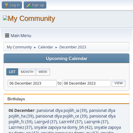
Log in
Sign up
Main Menu
My Community
Calendar
December 2023
►
►
Upcoming Calendar
LIST
MONTH
WEEK
to
Birthdays
06 December
:
pansionat dlya pojilih_ia (39)
,
pansionat dlya
pojilih_ha (39)
,
pansionat dlya pojilih_ce (39)
,
pansionat dlya
pojilih_fc (39)
,
Lazrgvd (37)
,
Lazrmhf (37)
,
Lazrqmk (37)
,
Lazrmez (37)
,
snyatie zapoya na domy_bh (42)
,
snyatie zapoya