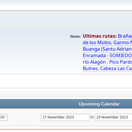
Ultimas rutas:
Braña
News:
de los Mulos
,
Garmo N
Buanga (Santu Adrian
Enramada - SOMIED
río Alagón
,
Pico Pard
Bulnes
,
Cabeza Las Ca
Upcoming Calendar
to
EEK