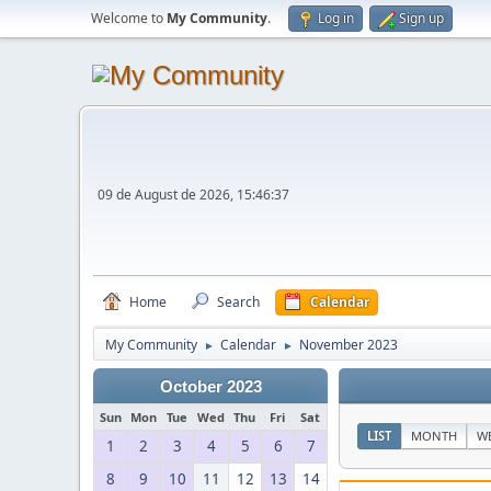
Welcome to
My Community
.
Log in
Sign up
09 de August de 2026, 15:46:37
Home
Search
Calendar
My Community
Calendar
November 2023
►
►
October 2023
Sun
Mon
Tue
Wed
Thu
Fri
Sat
LIST
MONTH
W
1
2
3
4
5
6
7
8
9
10
11
12
13
14