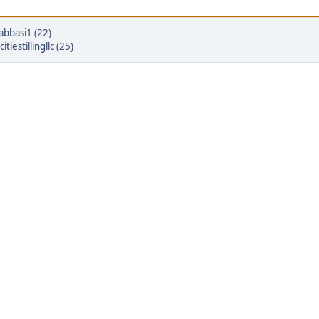
abbasi1 (22)
itiestillingllc (25)