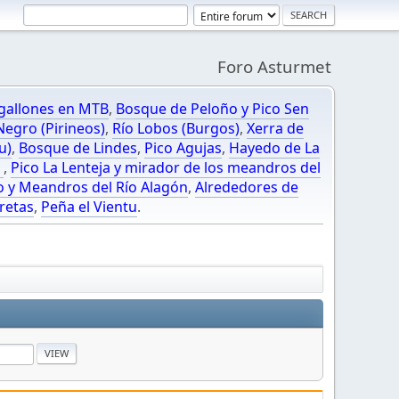
Foro Asturmet
gallones en MTB
,
Bosque de Peloño y Pico Sen
egro (Pirineos)
,
Río Lobos (Burgos)
,
Xerra de
u)
,
Bosque de Lindes
,
Pico Agujas
,
Hayedo de La
O
,
Pico La Lenteja y mirador de los meandros del
o y Meandros del Río Alagón
,
Alrededores de
retas
,
Peña el Vientu
.