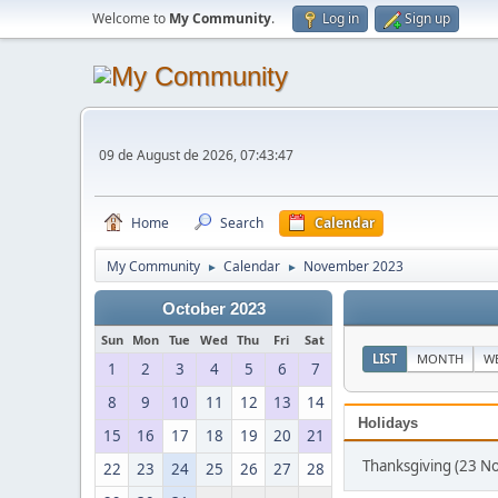
Welcome to
My Community
.
Log in
Sign up
09 de August de 2026, 07:43:47
Home
Search
Calendar
My Community
Calendar
November 2023
►
►
October 2023
Sun
Mon
Tue
Wed
Thu
Fri
Sat
LIST
MONTH
W
1
2
3
4
5
6
7
8
9
10
11
12
13
14
Holidays
15
16
17
18
19
20
21
Thanksgiving (23 
22
23
24
25
26
27
28