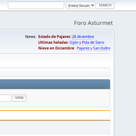
Foro Asturmet
News:
Estado de Pajares:
28 diciembre
Ultimas heladas:
Gijón
y
Pola de Siero
Nieve en Diciembre:
Pajares
y
San Isidro