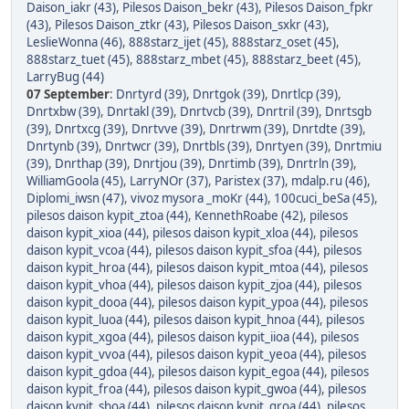
Daison_iakr (43)
,
Pilesos Daison_bekr (43)
,
Pilesos Daison_fpkr
(43)
,
Pilesos Daison_ztkr (43)
,
Pilesos Daison_sxkr (43)
,
LeslieWonna (46)
,
888starz_ijet (45)
,
888starz_oset (45)
,
888starz_tuet (45)
,
888starz_mbet (45)
,
888starz_beet (45)
,
LarryBug (44)
07 September
:
Dnrtyrd (39)
,
Dnrtgok (39)
,
Dnrtlcp (39)
,
Dnrtxbw (39)
,
Dnrtakl (39)
,
Dnrtvcb (39)
,
Dnrtril (39)
,
Dnrtsgb
(39)
,
Dnrtxcg (39)
,
Dnrtvve (39)
,
Dnrtrwm (39)
,
Dnrtdte (39)
,
Dnrtynb (39)
,
Dnrtwcr (39)
,
Dnrtbls (39)
,
Dnrtyen (39)
,
Dnrtmiu
(39)
,
Dnrthap (39)
,
Dnrtjou (39)
,
Dnrtimb (39)
,
Dnrtrln (39)
,
WilliamGoola (45)
,
LarryNOr (37)
,
Paristex (37)
,
mdalp.ru (46)
,
Diplomi_iwsn (47)
,
vivoz mysora _moKr (44)
,
100cuci_beSa (45)
,
pilesos daison kypit_ztoa (44)
,
KennethRoabe (42)
,
pilesos
daison kypit_xioa (44)
,
pilesos daison kypit_xloa (44)
,
pilesos
daison kypit_vcoa (44)
,
pilesos daison kypit_sfoa (44)
,
pilesos
daison kypit_hroa (44)
,
pilesos daison kypit_mtoa (44)
,
pilesos
daison kypit_vhoa (44)
,
pilesos daison kypit_zjoa (44)
,
pilesos
daison kypit_dooa (44)
,
pilesos daison kypit_ypoa (44)
,
pilesos
daison kypit_luoa (44)
,
pilesos daison kypit_hnoa (44)
,
pilesos
daison kypit_xgoa (44)
,
pilesos daison kypit_iioa (44)
,
pilesos
daison kypit_vvoa (44)
,
pilesos daison kypit_yeoa (44)
,
pilesos
daison kypit_gdoa (44)
,
pilesos daison kypit_egoa (44)
,
pilesos
daison kypit_froa (44)
,
pilesos daison kypit_gwoa (44)
,
pilesos
daison kypit_sboa (44)
,
pilesos daison kypit_groa (44)
,
pilesos