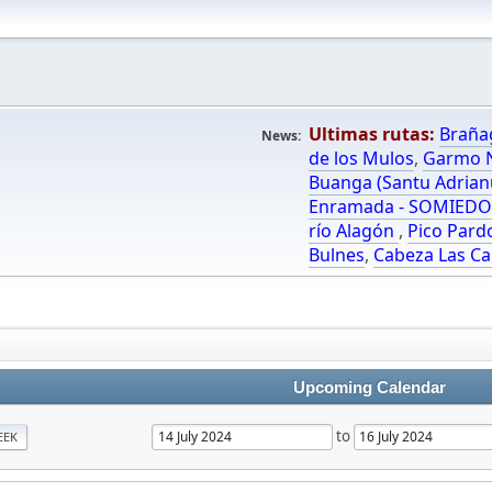
Ultimas rutas:
Braña
News:
de los Mulos
,
Garmo N
Buanga (Santu Adrian
Enramada - SOMIED
río Alagón
,
Pico Pard
Bulnes
,
Cabeza Las Ca
Upcoming Calendar
to
EEK