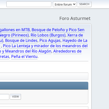
Foro Asturmet
gallones en MTB
,
Bosque de Peloño y Pico Sen
egro (Pirineos)
,
Río Lobos (Burgos)
,
Xerra de
u)
,
Bosque de Lindes
,
Pico Agujas
,
Hayedo de La
O
,
Pico La Lenteja y mirador de los meandros del
o y Meandros del Río Alagón
,
Alrededores de
retas
,
Peña el Vientu
.