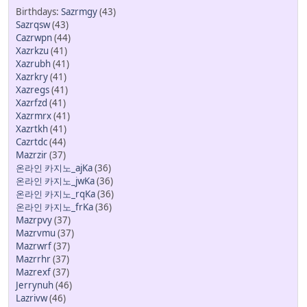
Sazrmgy
(43)
Sazrqsw
(43)
Cazrwpn
(44)
Xazrkzu
(41)
Xazrubh
(41)
Xazrkry
(41)
Xazregs
(41)
Xazrfzd
(41)
Xazrmrx
(41)
Xazrtkh
(41)
Cazrtdc
(44)
Mazrzir
(37)
온라인 카지노_ajKa
(36)
온라인 카지노_jwKa
(36)
온라인 카지노_rqKa
(36)
온라인 카지노_frKa
(36)
Mazrpvy
(37)
Mazrvmu
(37)
Mazrwrf
(37)
Mazrrhr
(37)
Mazrexf
(37)
Jerrynuh
(46)
Lazrivw
(46)