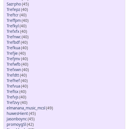
Sazrpho
(45)
Trefepz
(40)
Treftcr
(40)
Treffpm
(40)
Trefkyl
(40)
Trefxfx
(40)
Trefnwc
(40)
Trefbdf
(40)
Trefkua
(40)
Trefjie
(40)
Trefjmv
(40)
Trefwfb
(40)
Trefxwn
(40)
Trefdtt
(40)
Trefhef
(40)
Trefvua
(40)
Treflsx
(40)
Trefvjs
(40)
Trefzvy
(40)
elmanana_music_mcsl
(49)
huwesHient
(45)
Jasonboync
(45)
promoygSl
(42)