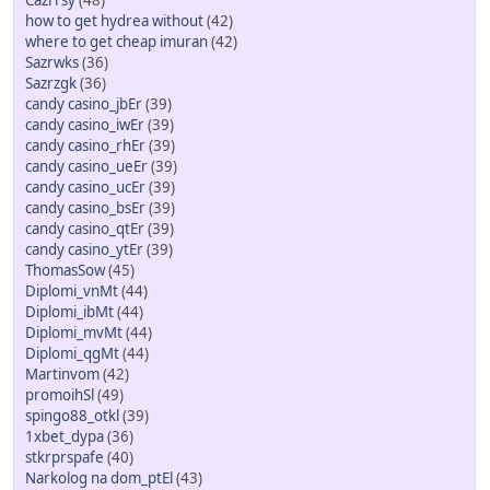
Cazrrsy
(48)
how to get hydrea without
(42)
where to get cheap imuran
(42)
Sazrwks
(36)
Sazrzgk
(36)
candy casino_jbEr
(39)
candy casino_iwEr
(39)
candy casino_rhEr
(39)
candy casino_ueEr
(39)
candy casino_ucEr
(39)
candy casino_bsEr
(39)
candy casino_qtEr
(39)
candy casino_ytEr
(39)
ThomasSow
(45)
Diplomi_vnMt
(44)
Diplomi_ibMt
(44)
Diplomi_mvMt
(44)
Diplomi_qgMt
(44)
Martinvom
(42)
promoihSl
(49)
spingo88_otkl
(39)
1xbet_dypa
(36)
stkrprspafe
(40)
Narkolog na dom_ptEl
(43)