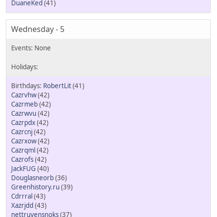
DuaneKed
(41)
Wednesday - 5
RobertLit
(41)
Cazrvhw
(42)
Cazrmeb
(42)
Cazrwvu
(42)
Cazrpdx
(42)
Cazrcnj
(42)
Cazrxow
(42)
Cazrqml
(42)
Cazrofs
(42)
JackFUG
(40)
Douglasneorb
(36)
Greenhistory.ru
(39)
Cdrrral
(43)
Xazrjdd
(43)
nettruyensnoks
(37)