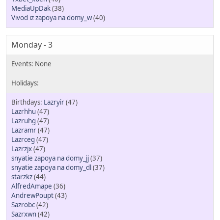
MediaUpDak
(38)
Vivod iz zapoya na domy_w
(40)
Monday - 3
Lazryir
(47)
Lazrhhu
(47)
Lazruhg
(47)
Lazramr
(47)
Lazrceg
(47)
Lazrzjx
(47)
snyatie zapoya na domy_jj
(37)
snyatie zapoya na domy_dl
(37)
starzkz
(44)
AlfredAmape
(36)
AndrewPoupt
(43)
Sazrobc
(42)
Sazrxwn
(42)