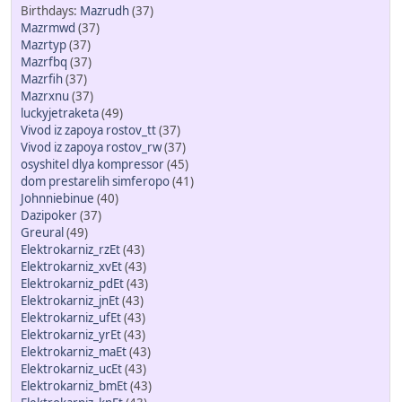
Mazrudh
(37)
Mazrmwd
(37)
Mazrtyp
(37)
Mazrfbq
(37)
Mazrfih
(37)
Mazrxnu
(37)
luckyjetraketa
(49)
Vivod iz zapoya rostov_tt
(37)
Vivod iz zapoya rostov_rw
(37)
osyshitel dlya kompressor
(45)
dom prestarelih simferopo
(41)
Johnniebinue
(40)
Dazipoker
(37)
Greural
(49)
Elektrokarniz_rzEt
(43)
Elektrokarniz_xvEt
(43)
Elektrokarniz_pdEt
(43)
Elektrokarniz_jnEt
(43)
Elektrokarniz_ufEt
(43)
Elektrokarniz_yrEt
(43)
Elektrokarniz_maEt
(43)
Elektrokarniz_ucEt
(43)
Elektrokarniz_bmEt
(43)