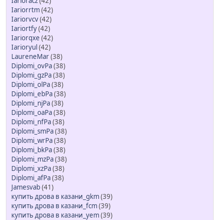
Iarioracz
(42)
Iariorrtm
(42)
Iariorvcv
(42)
Iariortfy
(42)
Iariorqxe
(42)
Iarioryul
(42)
LaureneMar
(38)
Diplomi_ovPa
(38)
Diplomi_gzPa
(38)
Diplomi_olPa
(38)
Diplomi_ebPa
(38)
Diplomi_njPa
(38)
Diplomi_oaPa
(38)
Diplomi_nfPa
(38)
Diplomi_smPa
(38)
Diplomi_wrPa
(38)
Diplomi_bkPa
(38)
Diplomi_mzPa
(38)
Diplomi_xzPa
(38)
Diplomi_afPa
(38)
Jamesvab
(41)
купить дрова в казани_gkm
(39)
купить дрова в казани_fcm
(39)
купить дрова в казани_yem
(39)