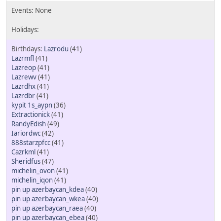
Lazrodu
(41)
Lazrmfl
(41)
Lazreop
(41)
Lazrewv
(41)
Lazrdhx
(41)
Lazrdbr
(41)
kypit 1s_aypn
(36)
Extractionick
(41)
RandyEdish
(49)
Iariordwc
(42)
888starzpfcc
(41)
Cazrkml
(41)
Sheridfus
(47)
michelin_ovon
(41)
michelin_iqon
(41)
pin up azerbaycan_kdea
(40)
pin up azerbaycan_wkea
(40)
pin up azerbaycan_raea
(40)
pin up azerbaycan_ebea
(40)