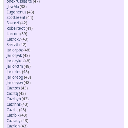
onexrussiasite
(47)
_bwMa
(38)
Eugenenus
(43)
Scottseent
(44)
Sazrqzf
(42)
RobertRot
(41)
Lazrdoi
(39)
Cazrdxv
(43)
Sazrztf
(42)
Jariorpbz
(48)
Jariorjwk
(48)
Jarioryke
(48)
Jariorctm
(48)
Jariorles
(48)
Jarioreog
(48)
Jariorysw
(48)
Cazrzds
(43)
Cazrttj
(43)
Cazrbyb
(43)
Cazrhns
(43)
Cazrhji
(43)
Cazrbik
(43)
Cazrauy
(43)
Cazrlqn
(43)