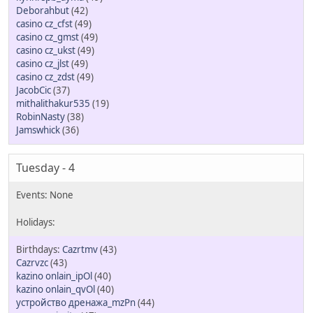
Deborahbut
(42)
casino cz_cfst
(49)
casino cz_gmst
(49)
casino cz_ukst
(49)
casino cz_jlst
(49)
casino cz_zdst
(49)
JacobCic
(37)
mithalithakur535
(19)
RobinNasty
(38)
Jamswhick
(36)
Tuesday - 4
Cazrtmv
(43)
Cazrvzc
(43)
kazino onlain_ipOl
(40)
kazino onlain_qvOl
(40)
устройство дренажа_mzPn
(44)