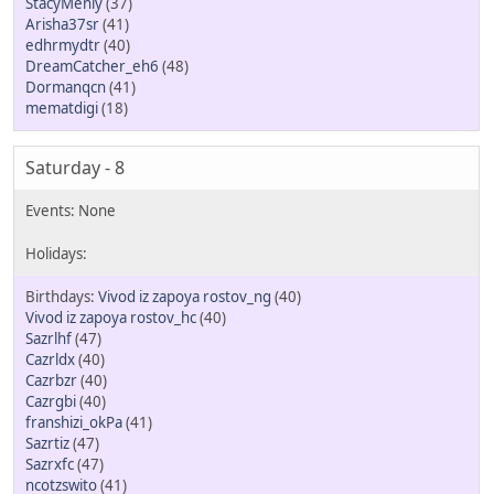
StacyMenly
(37)
Arisha37sr
(41)
edhrmydtr
(40)
DreamCatcher_eh6
(48)
Dormanqcn
(41)
mematdigi
(18)
Saturday - 8
Vivod iz zapoya rostov_ng
(40)
Vivod iz zapoya rostov_hc
(40)
Sazrlhf
(47)
Cazrldx
(40)
Cazrbzr
(40)
Cazrgbi
(40)
franshizi_okPa
(41)
Sazrtiz
(47)
Sazrxfc
(47)
ncotzswito
(41)