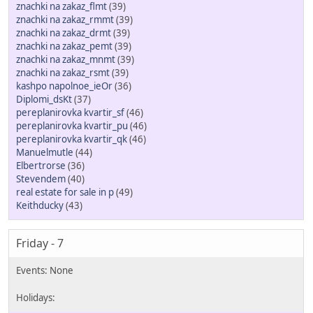
znachki na zakaz_flmt
(39)
znachki na zakaz_rmmt
(39)
znachki na zakaz_drmt
(39)
znachki na zakaz_pemt
(39)
znachki na zakaz_mnmt
(39)
znachki na zakaz_rsmt
(39)
kashpo napolnoe_ieOr
(36)
Diplomi_dsKt
(37)
pereplanirovka kvartir_sf
(46)
pereplanirovka kvartir_pu
(46)
pereplanirovka kvartir_qk
(46)
Manuelmutle
(44)
Elbertrorse
(36)
Stevendem
(40)
real estate for sale in p
(49)
Keithducky
(43)
Friday - 7