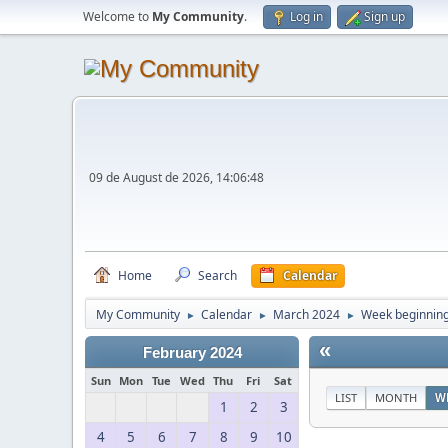
Welcome to
My Community
.
Log in
Sign up
09 de August de 2026, 14:06:48
Home
Search
Calendar
My Community
Calendar
March 2024
Week beginning
►
►
►
«
February 2024
Sun
Mon
Tue
Wed
Thu
Fri
Sat
LIST
MONTH
W
1
2
3
4
5
6
7
8
9
10