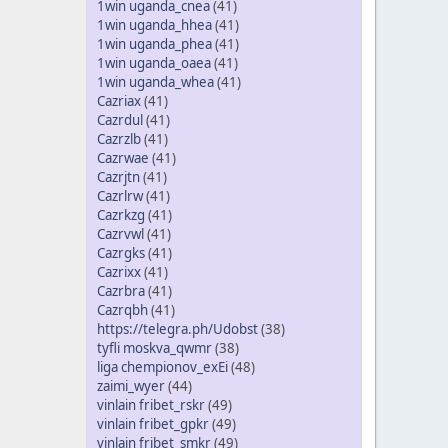
1win uganda_cnea
(41)
1win uganda_hhea
(41)
1win uganda_phea
(41)
1win uganda_oaea
(41)
1win uganda_whea
(41)
Cazriax
(41)
Cazrdul
(41)
Cazrzlb
(41)
Cazrwae
(41)
Cazrjtn
(41)
Cazrlrw
(41)
Cazrkzg
(41)
Cazrvwl
(41)
Cazrgks
(41)
Cazrixx
(41)
Cazrbra
(41)
Cazrqbh
(41)
https://telegra.ph/Udobst
(38)
tyfli moskva_qwmr
(38)
liga chempionov_exEi
(48)
zaimi_wyer
(44)
vinlain fribet_rskr
(49)
vinlain fribet_gpkr
(49)
vinlain fribet_smkr
(49)