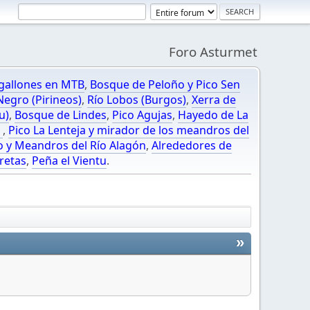
Foro Asturmet
gallones en MTB
,
Bosque de Peloño y Pico Sen
egro (Pirineos)
,
Río Lobos (Burgos)
,
Xerra de
u)
,
Bosque de Lindes
,
Pico Agujas
,
Hayedo de La
O
,
Pico La Lenteja y mirador de los meandros del
o y Meandros del Río Alagón
,
Alrededores de
retas
,
Peña el Vientu
.
»