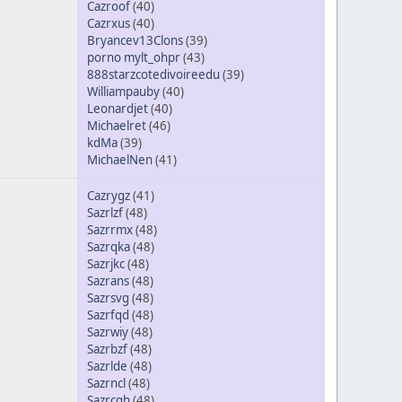
Cazroof
(40)
Cazrxus
(40)
Bryancev13Clons
(39)
porno mylt_ohpr
(43)
888starzcotedivoireedu
(39)
Williampauby
(40)
Leonardjet
(40)
Michaelret
(46)
kdMa
(39)
MichaelNen
(41)
Cazrygz
(41)
Sazrlzf
(48)
Sazrrmx
(48)
Sazrqka
(48)
Sazrjkc
(48)
Sazrans
(48)
Sazrsvg
(48)
Sazrfqd
(48)
Sazrwiy
(48)
Sazrbzf
(48)
Sazrlde
(48)
Sazrncl
(48)
Sazrcqh
(48)