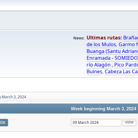
Ultimas rutas:
Braña
News:
de los Mulos
,
Garmo N
Buanga (Santu Adrian
Enramada - SOMIED
río Alagón
,
Pico Pard
Bulnes
,
Cabeza Las Ca
 March 3, 2024
Week beginning March 3, 2024
EEK