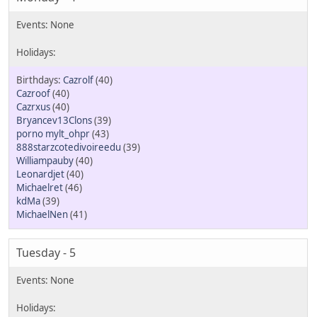
Cazrolf
(40)
Cazroof
(40)
Cazrxus
(40)
Bryancev13Clons
(39)
porno mylt_ohpr
(43)
888starzcotedivoireedu
(39)
Williampauby
(40)
Leonardjet
(40)
Michaelret
(46)
kdMa
(39)
MichaelNen
(41)
Tuesday - 5