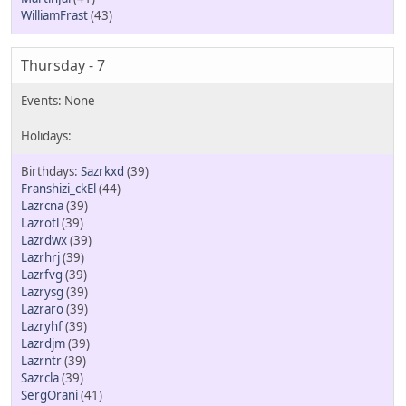
WilliamFrast
(43)
Thursday - 7
Sazrkxd
(39)
Franshizi_ckEl
(44)
Lazrcna
(39)
Lazrotl
(39)
Lazrdwx
(39)
Lazrhrj
(39)
Lazrfvg
(39)
Lazrysg
(39)
Lazraro
(39)
Lazryhf
(39)
Lazrdjm
(39)
Lazrntr
(39)
Sazrcla
(39)
SergOrani
(41)