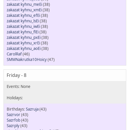
zakazat kyhnu_meEi
(38)
zakazat kyhnu_xmEi
(38)
zakazat kyhnu_efEi
(38)
zakazat kyhnu_lsEi
(38)
zakazat kyhnu_iwEi
(38)
zakazat kyhnu_flEi
(38)
zakazat kyhnu_pxEi
(38)
zakazat kyhnu_xrEi
(38)
zakazat kyhnu_aoEi
(38)
CarolRaf
(46)
SMMNakrutka10Hoicy
(47)
Friday - 8
Sazruja
(43)
Sazrvor
(43)
Sazrfob
(43)
Sazrply
(43)