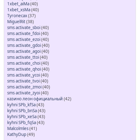
1xbet_aiMa
(40)
1xbet_xsMa
(40)
Tyronecax
(37)
MiguelRit
(38)
sms activate_sboi
(40)
sms activate_fdoi
(40)
sms activate_ezoi
(40)
sms activate_gdoi
(40)
sms activate_agoi
(40)
sms activate_ttoi
(40)
sms activate_choi
(40)
sms activate_qhoi
(40)
sms activate_ycoi
(40)
sms activate_tvoi
(40)
sms activate_zmoi
(40)
sms activate_zyoi
(40)
казино леон официальный
(42)
kyhni SPb_kfSa
(43)
kyhni SPb_bnSa
(43)
kyhni SPb_xeSa
(43)
kyhni SPb_fqSa
(43)
Malcolmles
(41)
KathyDup
(49)