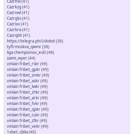
Cazrlrw
(41)
Cazrkzg
(41)
Cazrvwl
(41)
Cazrgks
(41)
Cazrixx
(41)
Cazrbra
(41)
Cazrqbh
(41)
https://telegra.ph/Udobst
(38)
tyfli moskva_qwmr
(38)
liga chempionov_exEi
(48)
zaimi_wyer
(44)
vinlain fribet_rskr
(49)
vinlain fribet_gpkr
(49)
vinlain fribet_smkr
(49)
vinlain fribet_askr
(49)
vinlain fribet_lwkr
(49)
vinlain fribet_zhkr
(49)
vinlain fribet_arkr
(49)
vinlain fribet_fvkr
(49)
vinlain fribet_qpkr
(49)
vinlain fribet_cukr
(49)
vinlain fribet_zfkr
(49)
vinlain fribet_vekr
(49)
1xbet_cjMa
(40)