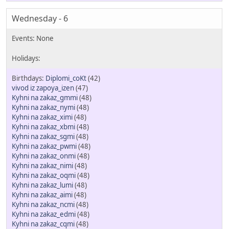
Wednesday - 6
Diplomi_coKt
(42)
vivod iz zapoya_izen
(47)
Kyhni na zakaz_gmmi
(48)
Kyhni na zakaz_nymi
(48)
Kyhni na zakaz_ximi
(48)
Kyhni na zakaz_xbmi
(48)
Kyhni na zakaz_sgmi
(48)
Kyhni na zakaz_pwmi
(48)
Kyhni na zakaz_onmi
(48)
Kyhni na zakaz_nimi
(48)
Kyhni na zakaz_oqmi
(48)
Kyhni na zakaz_lumi
(48)
Kyhni na zakaz_aimi
(48)
Kyhni na zakaz_ncmi
(48)
Kyhni na zakaz_edmi
(48)
Kyhni na zakaz_cqmi
(48)