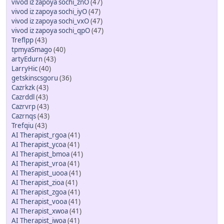
vivod iz zapoya sochi_znO
(47)
vivod iz zapoya sochi_iyO
(47)
vivod iz zapoya sochi_vxO
(47)
vivod iz zapoya sochi_qpO
(47)
Treflpp
(43)
tpmyaSmago
(40)
artyEdurn
(43)
LarryHic
(40)
getskinscsgoru
(36)
Cazrkzk
(43)
Cazrddl
(43)
Cazrvrp
(43)
Cazrnqs
(43)
Trefqiu
(43)
AI Therapist_rgoa
(41)
AI Therapist_ycoa
(41)
AI Therapist_bmoa
(41)
AI Therapist_vroa
(41)
AI Therapist_uooa
(41)
AI Therapist_zioa
(41)
AI Therapist_zgoa
(41)
AI Therapist_vooa
(41)
AI Therapist_xwoa
(41)
AI Therapist_iwoa
(41)