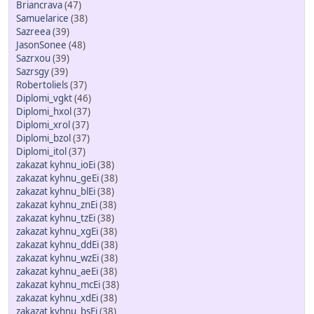
Briancrava
(47)
Samuelarice
(38)
Sazreea
(39)
JasonSonee
(48)
Sazrxou
(39)
Sazrsgy
(39)
Robertoliels
(37)
Diplomi_vgkt
(46)
Diplomi_hxol
(37)
Diplomi_xrol
(37)
Diplomi_bzol
(37)
Diplomi_itol
(37)
zakazat kyhnu_ioEi
(38)
zakazat kyhnu_geEi
(38)
zakazat kyhnu_blEi
(38)
zakazat kyhnu_znEi
(38)
zakazat kyhnu_tzEi
(38)
zakazat kyhnu_xgEi
(38)
zakazat kyhnu_ddEi
(38)
zakazat kyhnu_wzEi
(38)
zakazat kyhnu_aeEi
(38)
zakazat kyhnu_mcEi
(38)
zakazat kyhnu_xdEi
(38)
zakazat kyhnu_bsEi
(38)