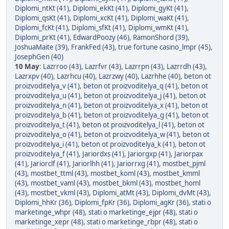
Diplomi_ntKt (41)
,
Diplomi_ekKt (41)
,
Diplomi_gyKt (41)
,
Diplomi_qsKt (41)
,
Diplomi_xcKt (41)
,
Diplomi_waKt (41)
,
Diplomi_fcKt (41)
,
Diplomi_sfKt (41)
,
Diplomi_wmKt (41)
,
Diplomi_prKt (41)
,
EdwardPoozy (46)
,
RamonShord (39)
,
JoshuaMaite (39)
,
FrankFed (43)
,
true fortune casino_lmpr (45)
,
JosephGen (40)
10 May
:
Lazrroo (43)
,
Lazrfvr (43)
,
Lazrrpn (43)
,
Lazrrdh (43)
,
Lazrxpv (40)
,
Lazrhcu (40)
,
Lazrzwy (40)
,
Lazrhhe (40)
,
beton ot
proizvoditelya_v (41)
,
beton ot proizvoditelya_q (41)
,
beton ot
proizvoditelya_u (41)
,
beton ot proizvoditelya_j (41)
,
beton ot
proizvoditelya_n (41)
,
beton ot proizvoditelya_x (41)
,
beton ot
proizvoditelya_b (41)
,
beton ot proizvoditelya_g (41)
,
beton ot
proizvoditelya_t (41)
,
beton ot proizvoditelya_l (41)
,
beton ot
proizvoditelya_o (41)
,
beton ot proizvoditelya_w (41)
,
beton ot
proizvoditelya_i (41)
,
beton ot proizvoditelya_k (41)
,
beton ot
proizvoditelya_f (41)
,
Jariordxs (41)
,
Jariorgxp (41)
,
Jariorpax
(41)
,
Jariorclf (41)
,
Jariorlhh (41)
,
Jariorrxg (41)
,
mostbet_pjml
(43)
,
mostbet_ttml (43)
,
mostbet_koml (43)
,
mostbet_kmml
(43)
,
mostbet_vaml (43)
,
mostbet_bkml (43)
,
mostbet_homl
(43)
,
mostbet_vkml (43)
,
Diplomi_atMt (43)
,
Diplomi_dvMt (43)
,
Diplomi_hhKr (36)
,
Diplomi_fpKr (36)
,
Diplomi_agKr (36)
,
stati o
marketinge_whpr (48)
,
stati o marketinge_ejpr (48)
,
stati o
marketinge_xepr (48)
,
stati o marketinge_rbpr (48)
,
stati o