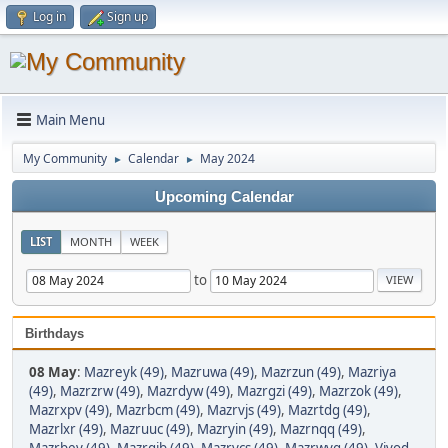
Log in
Sign up
Main Menu
My Community
Calendar
May 2024
►
►
Upcoming Calendar
LIST
MONTH
WEEK
to
Birthdays
08 May
:
Mazreyk (49)
,
Mazruwa (49)
,
Mazrzun (49)
,
Mazriya
(49)
,
Mazrzrw (49)
,
Mazrdyw (49)
,
Mazrgzi (49)
,
Mazrzok (49)
,
Mazrxpv (49)
,
Mazrbcm (49)
,
Mazrvjs (49)
,
Mazrtdg (49)
,
Mazrlxr (49)
,
Mazruuc (49)
,
Mazryin (49)
,
Mazrnqq (49)
,