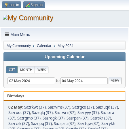
Log in
Sign up
Main Menu
My Community
Calendar
May 2024
►
►
Upcoming Calendar
LIST
MONTH
WEEK
to
Birthdays
02 May
:
Sazrkwt (37)
,
Sazrvms (37)
,
Sazrgce (37)
,
Sazruqd (37)
,
Sazruoc (37)
,
Sazrglg (37)
,
Sazrwri (37)
,
Sazryyy (37)
,
Sazrxra
(37)
,
Sazrgmo (37)
,
Sazrqgk (37)
,
Sazrpan (37)
,
Sazrskr (37)
,
Sazrcsk (37)
,
Sazrjoq (37)
,
Sazrpru (37)
,
Sazrtgw (37)
,
Sazrykh