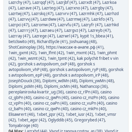
Lazrchy (47)
,
Lazrqqf (47)
,
Lazrjbf (47)
,
Lazrxdt (47)
,
Lazrkoa
(47)
,
Lazrave (47)
,
Lazrteg (47)
,
Lazrxno (47)
,
Lazrgby (47)
,
Lazrtwj (47)
,
Lazrskq (47)
,
Lazrvrv (47)
,
Lazrmhk (47)
,
Lazrhzd
(47)
,
Lazrvvj (47)
,
Lazrdww (47)
,
Lazrmwj (47)
,
Lazrkfo (47)
,
Lazrpci (47)
,
Lazromw (47)
,
Lazrvfu (47)
,
Lazryfr (47)
,
Lazrhkd
(47)
,
Lazrrrj (47)
,
Lazraeu (47)
,
Lazrgvz (47)
,
Lazreyb (47)
,
Lazrray (47)
,
Lazrege (47)
,
Lazrwrl (47)
,
kypit 1s_bbea (41)
,
betclswito (49)
,
RichardSycle (41)
,
Joshuanag (48)
,
ShotCasinoplay (36)
,
https://массаж-в-анапе.рф (41)
,
1win_gxmt (42)
,
1win_lfmt (42)
,
1win_mxmt (42)
,
1win_phmt
(42)
,
1win_wsmt (42)
,
1win_tpmt (42)
,
kak polychit fribet v vin
(42)
,
gorshok s avtopolivom_oxP (48)
,
gorshok s
avtopolivom_vhP (48)
,
gorshok s avtopolivom_ryP (48)
,
gorshok
s avtopolivom_epP (48)
,
gorshok s avtopolivom_irP (48)
,
JosephDouck (36)
,
Diplomi_wdMn (48)
,
Diplomi_ywMn (48)
,
Diplomi_psMn (48)
,
Diplomi_ocMn (48)
,
Nathancop (36)
,
pereplanirovka kvartir_ug (36)
,
casino cz_rlPn (40)
,
casino
cz_gbPn (40)
,
casino cz_gwPn (40)
,
casino cz_mzPn (40)
,
casino
cz_vpPn (40)
,
casino cz_oaPn (40)
,
casino cz_vuPn (40)
,
casino
cz_baPn (40)
,
casino cz_qwPn (40)
,
casino cz_mkPn (40)
,
Elisawrert (46)
,
1xbet_jqsr (42)
,
1xbet_iusr (42)
,
1xbet_vmsr
(42)
,
1xbet_agsr (42)
,
Oglyddib (45)
,
Gregorybed (47)
,
Tonyabroge (40)
04 May
:
Lazrxhd (44)
,
Vivod iz zapoya rostov_as (38)
,
Vivod iz