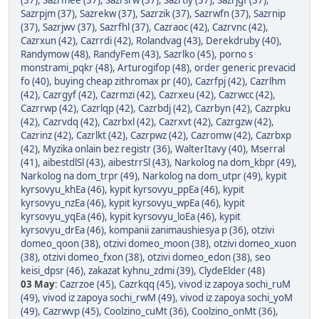
(37)
,
Sazrmee (37)
,
Sazrsrw (37)
,
Sazrtiy (37)
,
Sazrjgf (37)
,
Sazrpjm (37)
,
Sazrekw (37)
,
Sazrzik (37)
,
Sazrwfn (37)
,
Sazrnip
(37)
,
Sazrjwv (37)
,
Sazrfhl (37)
,
Cazraoc (42)
,
Cazrvnc (42)
,
Cazrxun (42)
,
Cazrrdi (42)
,
Rolandvag (43)
,
Derekdruby (40)
,
Randymow (48)
,
RandyFem (43)
,
Sazrlko (45)
,
porno s
monstrami_pqkr (48)
,
Arturogifop (48)
,
order generic prevacid
fo (40)
,
buying cheap zithromax pr (40)
,
Cazrfpj (42)
,
Cazrlhm
(42)
,
Cazrgyf (42)
,
Cazrmzi (42)
,
Cazrxeu (42)
,
Cazrwcc (42)
,
Cazrrwp (42)
,
Cazrlqp (42)
,
Cazrbdj (42)
,
Cazrbyn (42)
,
Cazrpku
(42)
,
Cazrvdq (42)
,
Cazrbxl (42)
,
Cazrxvt (42)
,
Cazrgzw (42)
,
Cazrinz (42)
,
Cazrlkt (42)
,
Cazrpwz (42)
,
Cazromw (42)
,
Cazrbxp
(42)
,
Myzika onlain bez registr (36)
,
WalterItavy (40)
,
Mserral
(41)
,
aibestdlSl (43)
,
aibestrrSl (43)
,
Narkolog na dom_kbpr (49)
,
Narkolog na dom_trpr (49)
,
Narkolog na dom_utpr (49)
,
kypit
kyrsovyu_khEa (46)
,
kypit kyrsovyu_ppEa (46)
,
kypit
kyrsovyu_nzEa (46)
,
kypit kyrsovyu_wpEa (46)
,
kypit
kyrsovyu_yqEa (46)
,
kypit kyrsovyu_loEa (46)
,
kypit
kyrsovyu_drEa (46)
,
kompanii zanimaushiesya p (36)
,
otzivi
domeo_qoon (38)
,
otzivi domeo_moon (38)
,
otzivi domeo_xuon
(38)
,
otzivi domeo_fxon (38)
,
otzivi domeo_edon (38)
,
seo
keisi_dpsr (46)
,
zakazat kyhnu_zdmi (39)
,
ClydeElder (48)
03 May
:
Cazrzoe (45)
,
Cazrkqq (45)
,
vivod iz zapoya sochi_ruM
(49)
,
vivod iz zapoya sochi_rwM (49)
,
vivod iz zapoya sochi_yoM
(49)
,
Cazrwvp (45)
,
Coolzino_cuMt (36)
,
Coolzino_onMt (36)
,