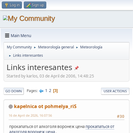
Log in
Sign up
Main Menu
My Community
Meteorología general
Meteorología
►
►
Links interesantes
►
Links interesantes
Started by karlos, 03 de April de 2006, 14:48:25
1
2
Pages
3
GO DOWN
USER ACTIONS
kapelnica ot pohmelya_riS
16 de April de 2026, 16:07:56
#30
прокапаться от алкоголя воронеж цена
прокапаться от
алкоголя воронеж цена
.