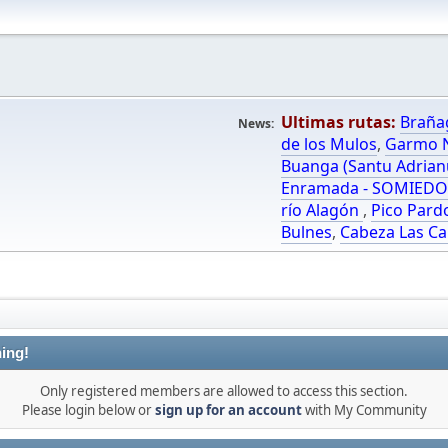
Ultimas rutas:
Braña
News:
de los Mulos
,
Garmo N
Buanga (Santu Adrian
Enramada - SOMIED
río Alagón
,
Pico Pard
Bulnes
,
Cabeza Las Ca
ing!
Only registered members are allowed to access this section.
Please login below or
sign up for an account
with My Community