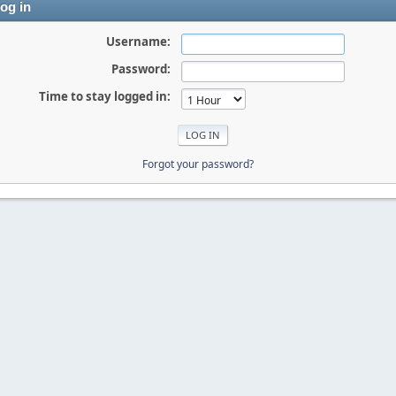
og in
Username:
Password:
Time to stay logged in:
Forgot your password?