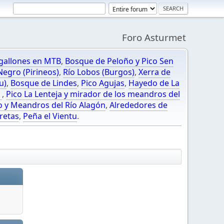
Foro Asturmet
gallones en MTB
,
Bosque de Peloño y Pico Sen
egro (Pirineos)
,
Río Lobos (Burgos)
,
Xerra de
u)
,
Bosque de Lindes
,
Pico Agujas
,
Hayedo de La
O
,
Pico La Lenteja y mirador de los meandros del
o y Meandros del Río Alagón
,
Alrededores de
retas
,
Peña el Vientu
.