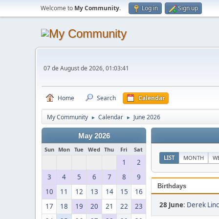
Welcome to
My Community
.
Log in
Sign up
07 de August de 2026, 01:03:41
Home
Search
Calendar
My Community
Calendar
June 2026
►
►
May 2026
Sun
Mon
Tue
Wed
Thu
Fri
Sat
LIST
MONTH
W
1
2
3
4
5
6
7
8
9
Birthdays
10
11
12
13
14
15
16
28 June
:
Derek Linc
17
18
19
20
21
22
23