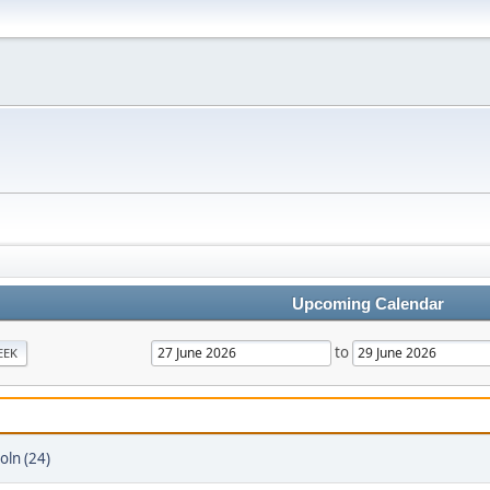
Upcoming Calendar
to
EEK
oln (24)