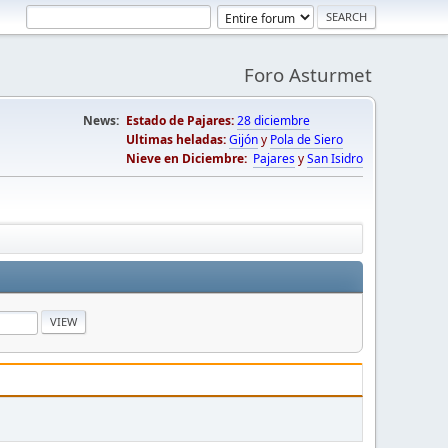
Foro Asturmet
News:
Estado de Pajares:
28 diciembre
Ultimas heladas:
Gijón
y
Pola de Siero
Nieve en Diciembre:
Pajares
y
San Isidro