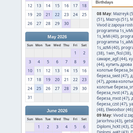
Birthdays
12
13
14
15
16
17
18
08 May
:
Mazreyk (5
19
20
21
22
23
24
25
(51)
,
Mazrvjs (51)
,
M
26
27
28
29
30
Vivod iz zapoya rost
programma 1s_ivMi 
1s_leMi (40)
,
progra
May 2026
programma 1s_aiMi 
Sun
Mon
Tue
Wed
Thu
Fri
Sat
1s_azMi (40)
,
progr
1
2
(38)
,
1win_fksl (38)
,
самаре_agE (44)
,
ку
3
4
5
6
7
8
9
(44)
,
купить дрова 
колотые береза_bq
10
11
12
13
14
15
16
береза_swst (47)
,
д
17
18
19
20
21
22
23
(47)
,
дрова колотые
колотые береза_sm
24
25
26
27
28
29
30
береза_nvst (47)
,
д
31
береза_mxst (47)
,
береза_czst (47)
,
y
(48)
,
Elwoodsor (46)
June 2026
09 May
:
Vivod iz z
Sun
Mon
Tue
Wed
Thu
Fri
Sat
Jariorhnu (43)
,
gets
Diplomi_hcKt (43)
,
D
1
2
3
4
5
6
Diplomi_aaKt (43)
,
D