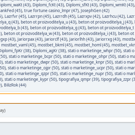
iplomi_waKt (43)
,
Diplomi_fcKt (43)
,
Diplomi_sfKt (43)
,
Diplomi_wmKt (43)
rankFed (45)
,
true fortune casino_lmpr (47)
,
JosephGen (42)
5)
,
Lazrfvr (45)
,
Lazrrpn (45)
,
Lazrrdh (45)
,
Lazrxpv (42)
,
Lazrhcu (42)
,
Lazr
elya_q (43)
,
beton ot proizvoditelya_u (43)
,
beton ot proizvoditelya_j (43)
,
voditelya_b (43)
,
beton ot proizvoditelya_g (43)
,
beton ot proizvoditelya_t 
)
,
beton ot proizvoditelya_w (43)
,
beton ot proizvoditelya_i (43)
,
beton ot 
rgxp (43)
,
Jariorpax (43)
,
Jariorclf (43)
,
Jariorlhh (43)
,
Jariorrxg (43)
,
mostbe
,
mostbet_vaml (45)
,
mostbet_bkml (45)
,
mostbet_homl (45)
,
mostbet_vkm
Diplomi_fpKr (38)
,
Diplomi_agKr (38)
,
stati o marketinge_whpr (50)
,
stati 
(50)
,
stati o marketinge_bcpr (50)
,
stati o marketinge_ohpr (50)
,
stati o m
0)
,
stati o marketinge_dwpr (50)
,
stati o marketinge_knpr (50)
,
stati o ma
50)
,
stati o marketinge_ojpr (50)
,
stati o marketinge_ucpr (50)
,
stati o ma
0)
,
stati o marketinge_qzpr (50)
,
stati o marketinge_nupr (50)
,
stati o ma
0)
,
stati o marketinge_kypr (50)
,
tipografiya_qmpr (39)
,
tipografiya_zzpr (
)
,
BilizRok (44)
ay)