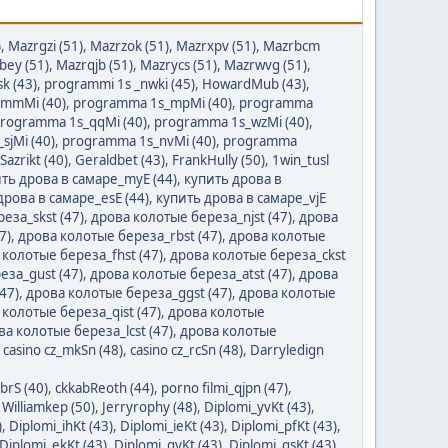
)
,
Mazrgzi (51)
,
Mazrzok (51)
,
Mazrxpv (51)
,
Mazrbcm
bey (51)
,
Mazrqjb (51)
,
Mazrycs (51)
,
Mazrwvg (51)
,
sk (43)
,
programmi 1s _nwki (45)
,
HowardMub (43)
,
mmMi (40)
,
programma 1s_mpMi (40)
,
programma
rogramma 1s_qqMi (40)
,
programma 1s_wzMi (40)
,
sjMi (40)
,
programma 1s_nvMi (40)
,
programma
Sazrikt (40)
,
Geraldbet (43)
,
FrankHully (50)
,
1win_tusl
ть дрова в самаре_myE (44)
,
купить дрова в
дрова в самаре_esE (44)
,
купить дрова в самаре_vjE
еза_skst (47)
,
дрова колотые береза_njst (47)
,
дрова
7)
,
дрова колотые береза_rbst (47)
,
дрова колотые
 колотые береза_fhst (47)
,
дрова колотые береза_ckst
еза_gust (47)
,
дрова колотые береза_atst (47)
,
дрова
47)
,
дрова колотые береза_ggst (47)
,
дрова колотые
 колотые береза_qist (47)
,
дрова колотые
ва колотые береза_lcst (47)
,
дрова колотые
,
casino cz_mkSn (48)
,
casino cz_rcSn (48)
,
Darryledign
_brS (40)
,
ckkabReoth (44)
,
porno filmi_qjpn (47)
,
,
Williamkep (50)
,
Jerryrophy (48)
,
Diplomi_yvKt (43)
,
)
,
Diplomi_ihKt (43)
,
Diplomi_ieKt (43)
,
Diplomi_pfKt (43)
,
Diplomi_ekKt (43)
,
Diplomi_gyKt (43)
,
Diplomi_qsKt (43)
,