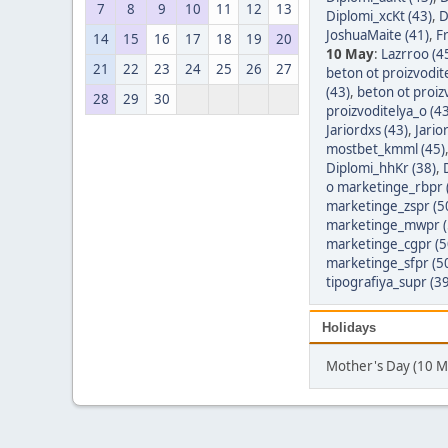
7
8
9
10
11
12
13
Diplomi_xcKt (43)
,
D
JoshuaMaite (41)
,
F
14
15
16
17
18
19
20
10 May
:
Lazrroo (4
21
22
23
24
25
26
27
beton ot proizvodit
(43)
,
beton ot proiz
28
29
30
proizvoditelya_o (43
Jariordxs (43)
,
Jario
mostbet_kmml (45)
Diplomi_hhKr (38)
,
o marketinge_rbpr 
marketinge_zspr (5
marketinge_mwpr (
marketinge_cgpr (5
marketinge_sfpr (5
tipografiya_supr (39
Holidays
Mother's Day (10 M