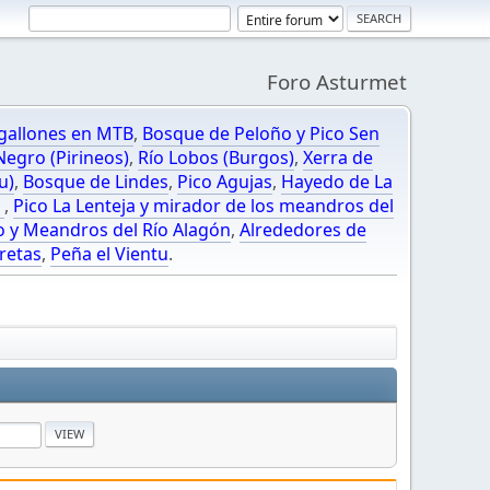
Foro Asturmet
gallones en MTB
,
Bosque de Peloño y Pico Sen
egro (Pirineos)
,
Río Lobos (Burgos)
,
Xerra de
u)
,
Bosque de Lindes
,
Pico Agujas
,
Hayedo de La
O
,
Pico La Lenteja y mirador de los meandros del
o y Meandros del Río Alagón
,
Alrededores de
retas
,
Peña el Vientu
.