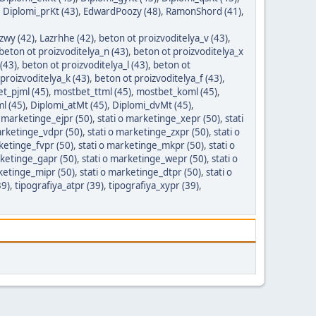
,
Diplomi_prKt (43)
,
EdwardPoozy (48)
,
RamonShord (41)
,
zwy (42)
,
Lazrhhe (42)
,
beton ot proizvoditelya_v (43)
,
beton ot proizvoditelya_n (43)
,
beton ot proizvoditelya_x
(43)
,
beton ot proizvoditelya_l (43)
,
beton ot
proizvoditelya_k (43)
,
beton ot proizvoditelya_f (43)
,
t_pjml (45)
,
mostbet_ttml (45)
,
mostbet_koml (45)
,
l (45)
,
Diplomi_atMt (45)
,
Diplomi_dvMt (45)
,
o marketinge_ejpr (50)
,
stati o marketinge_xepr (50)
,
stati
arketinge_vdpr (50)
,
stati o marketinge_zxpr (50)
,
stati o
rketinge_fvpr (50)
,
stati o marketinge_mkpr (50)
,
stati o
rketinge_gapr (50)
,
stati o marketinge_wepr (50)
,
stati o
rketinge_mipr (50)
,
stati o marketinge_dtpr (50)
,
stati o
39)
,
tipografiya_atpr (39)
,
tipografiya_xypr (39)
,