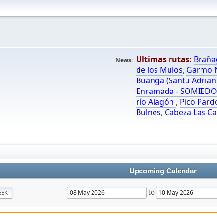
Ultimas rutas:
Braña
News:
de los Mulos
,
Garmo N
Buanga (Santu Adrian
Enramada - SOMIED
río Alagón
,
Pico Pard
Bulnes
,
Cabeza Las Ca
Upcoming Calendar
to
EEK