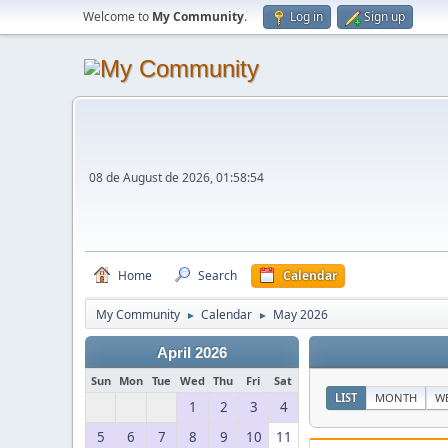
Welcome to
My Community
.
Log in
Sign up
08 de August de 2026, 01:58:54
Home
Search
Calendar
My Community
Calendar
May 2026
►
►
April 2026
Sun
Mon
Tue
Wed
Thu
Fri
Sat
LIST
MONTH
W
1
2
3
4
5
6
7
8
9
10
11