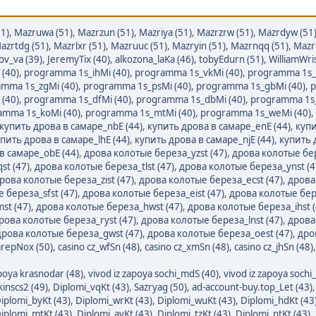
1)
,
Mazruwa (51)
,
Mazrzun (51)
,
Mazriya (51)
,
Mazrzrw (51)
,
Mazrdyw (51
azrtdg (51)
,
Mazrlxr (51)
,
Mazruuc (51)
,
Mazryin (51)
,
Mazrnqq (51)
,
Mazr
ov_va (39)
,
JeremyTix (40)
,
alkozona_laKa (46)
,
tobyEdurn (51)
,
WilliamWri
(40)
,
programma 1s_ihMi (40)
,
programma 1s_vkMi (40)
,
programma 1s_
mma 1s_zgMi (40)
,
programma 1s_psMi (40)
,
programma 1s_gbMi (40)
,
p
(40)
,
programma 1s_dfMi (40)
,
programma 1s_dbMi (40)
,
programma 1s_
amma 1s_koMi (40)
,
programma 1s_mtMi (40)
,
programma 1s_weMi (40)
,
купить дрова в самаре_nbE (44)
,
купить дрова в самаре_enE (44)
,
купи
пить дрова в самаре_lhE (44)
,
купить дрова в самаре_njE (44)
,
купить 
в самаре_obE (44)
,
дрова колотые береза_yzst (47)
,
дрова колотые бер
st (47)
,
дрова колотые береза_tlst (47)
,
дрова колотые береза_ynst (4
рова колотые береза_zist (47)
,
дрова колотые береза_ecst (47)
,
дрова
 береза_sfst (47)
,
дрова колотые береза_eist (47)
,
дрова колотые бер
st (47)
,
дрова колотые береза_hwst (47)
,
дрова колотые береза_ihst (
рова колотые береза_ryst (47)
,
дрова колотые береза_lnst (47)
,
дрова
дрова колотые береза_gwst (47)
,
дрова колотые береза_oest (47)
,
дро
arepNox (50)
,
casino cz_wfSn (48)
,
casino cz_xmSn (48)
,
casino cz_jhSn (48)
apoya krasnodar (48)
,
vivod iz zapoya sochi_mdS (40)
,
vivod iz zapoya sochi
kinscs2 (49)
,
Diplomi_vqKt (43)
,
Sazryag (50)
,
ad-account-buy.top_Let (43)
iplomi_byKt (43)
,
Diplomi_wrKt (43)
,
Diplomi_wuKt (43)
,
Diplomi_hdKt (43
iplomi_mtKt (43)
,
Diplomi_ayKt (43)
,
Diplomi_tzKt (43)
,
Diplomi_ntKt (43)
,