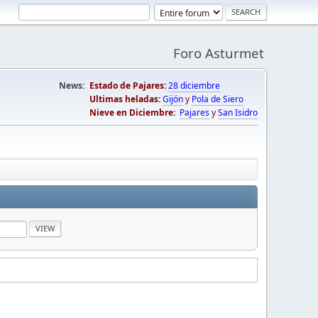
Foro Asturmet
News:
Estado de Pajares:
28 diciembre
Ultimas heladas:
Gijón
y
Pola de Siero
Nieve en Diciembre:
Pajares
y
San Isidro