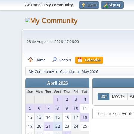
Welcome to
My Community
.
Log in
Sign up
08 de August de 2026, 17:06:20
Home
Search
Calendar
My Community
Calendar
May 2026
►
►
April 2026
Sun
Mon
Tue
Wed
Thu
Fri
Sat
LIST
MONTH
W
1
2
3
4
5
6
7
8
9
10
11
There are no events 
12
13
14
15
16
17
18
19
20
21
22
23
24
25