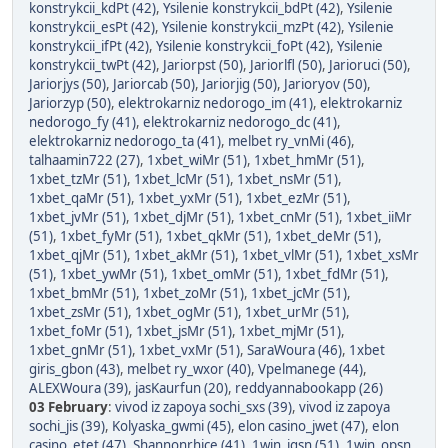
konstrykcii_kdPt (42)
,
Ysilenie konstrykcii_bdPt (42)
,
Ysilenie
konstrykcii_esPt (42)
,
Ysilenie konstrykcii_mzPt (42)
,
Ysilenie
konstrykcii_ifPt (42)
,
Ysilenie konstrykcii_foPt (42)
,
Ysilenie
konstrykcii_twPt (42)
,
Jariorpst (50)
,
Jariorlfl (50)
,
Jarioruci (50)
,
Jariorjys (50)
,
Jariorcab (50)
,
Jariorjig (50)
,
Jarioryov (50)
,
Jariorzyp (50)
,
elektrokarniz nedorogo_im (41)
,
elektrokarniz
nedorogo_fy (41)
,
elektrokarniz nedorogo_dc (41)
,
elektrokarniz nedorogo_ta (41)
,
melbet ry_vnMi (46)
,
talhaamin722 (27)
,
1xbet_wiMr (51)
,
1xbet_hmMr (51)
,
1xbet_tzMr (51)
,
1xbet_lcMr (51)
,
1xbet_nsMr (51)
,
1xbet_qaMr (51)
,
1xbet_yxMr (51)
,
1xbet_ezMr (51)
,
1xbet_jvMr (51)
,
1xbet_djMr (51)
,
1xbet_cnMr (51)
,
1xbet_iiMr
(51)
,
1xbet_fyMr (51)
,
1xbet_qkMr (51)
,
1xbet_deMr (51)
,
1xbet_qjMr (51)
,
1xbet_akMr (51)
,
1xbet_vlMr (51)
,
1xbet_xsMr
(51)
,
1xbet_ywMr (51)
,
1xbet_omMr (51)
,
1xbet_fdMr (51)
,
1xbet_bmMr (51)
,
1xbet_zoMr (51)
,
1xbet_jcMr (51)
,
1xbet_zsMr (51)
,
1xbet_ogMr (51)
,
1xbet_urMr (51)
,
1xbet_foMr (51)
,
1xbet_jsMr (51)
,
1xbet_mjMr (51)
,
1xbet_gnMr (51)
,
1xbet_vxMr (51)
,
SaraWoura (46)
,
1xbet
giris_gbon (43)
,
melbet ry_wxor (40)
,
Vpelmanege (44)
,
ALEXWoura (39)
,
jasKaurfun (20)
,
reddyannabookapp (26)
03 February
:
vivod iz zapoya sochi_sxs (39)
,
vivod iz zapoya
sochi_jis (39)
,
Kolyaska_gwmi (45)
,
elon casino_jwet (47)
,
elon
casino_etet (47)
,
Shannonrhice (41)
,
1win_igsn (51)
,
1win_opsn