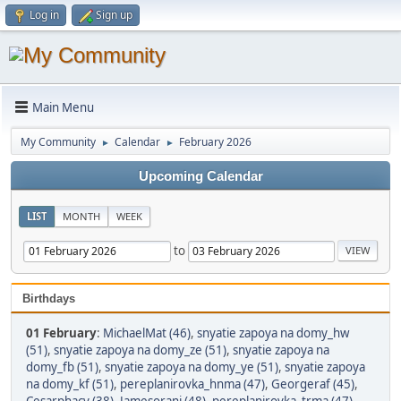
Log in
Sign up
Main Menu
My Community
Calendar
February 2026
►
►
Upcoming Calendar
LIST
MONTH
WEEK
to
Birthdays
01 February
:
MichaelMat (46)
,
snyatie zapoya na domy_hw
(51)
,
snyatie zapoya na domy_ze (51)
,
snyatie zapoya na
domy_fb (51)
,
snyatie zapoya na domy_ye (51)
,
snyatie zapoya
na domy_kf (51)
,
pereplanirovka_hnma (47)
,
Georgeraf (45)
,