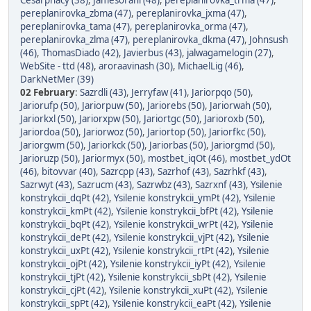
Cesarphacy (38)
,
Jamesorani (48)
,
pereplanirovka_trma (47)
,
pereplanirovka_zbma (47)
,
pereplanirovka_jxma (47)
,
pereplanirovka_tama (47)
,
pereplanirovka_orma (47)
,
pereplanirovka_zlma (47)
,
pereplanirovka_dkma (47)
,
Johnsush
(46)
,
ThomasDiado (42)
,
Javierbus (43)
,
jalwagamelogin (27)
,
WebSite - ttd (48)
,
aroraavinash (30)
,
MichaelLig (46)
,
DarkNetMer (39)
02 February
:
Sazrdli (43)
,
Jerryfaw (41)
,
Jariorpqo (50)
,
Jariorufp (50)
,
Jariorpuw (50)
,
Jariorebs (50)
,
Jariorwah (50)
,
Jariorkxl (50)
,
Jariorxpw (50)
,
Jariortgc (50)
,
Jarioroxb (50)
,
Jariordoa (50)
,
Jariorwoz (50)
,
Jariortop (50)
,
Jariorfkc (50)
,
Jariorgwm (50)
,
Jariorkck (50)
,
Jariorbas (50)
,
Jariorgmd (50)
,
Jarioruzp (50)
,
Jariormyx (50)
,
mostbet_iqOt (46)
,
mostbet_ydOt
(46)
,
bitovvar (40)
,
Sazrcpp (43)
,
Sazrhof (43)
,
Sazrhkf (43)
,
Sazrwyt (43)
,
Sazrucm (43)
,
Sazrwbz (43)
,
Sazrxnf (43)
,
Ysilenie
konstrykcii_dqPt (42)
,
Ysilenie konstrykcii_ymPt (42)
,
Ysilenie
konstrykcii_kmPt (42)
,
Ysilenie konstrykcii_bfPt (42)
,
Ysilenie
konstrykcii_bqPt (42)
,
Ysilenie konstrykcii_wrPt (42)
,
Ysilenie
konstrykcii_dePt (42)
,
Ysilenie konstrykcii_vjPt (42)
,
Ysilenie
konstrykcii_uxPt (42)
,
Ysilenie konstrykcii_rtPt (42)
,
Ysilenie
konstrykcii_ojPt (42)
,
Ysilenie konstrykcii_iyPt (42)
,
Ysilenie
konstrykcii_tjPt (42)
,
Ysilenie konstrykcii_sbPt (42)
,
Ysilenie
konstrykcii_cjPt (42)
,
Ysilenie konstrykcii_xuPt (42)
,
Ysilenie
konstrykcii_spPt (42)
,
Ysilenie konstrykcii_eaPt (42)
,
Ysilenie