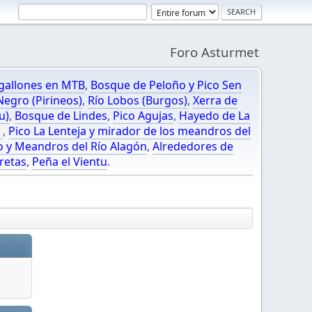
Foro Asturmet
gallones en MTB
,
Bosque de Peloño y Pico Sen
egro (Pirineos)
,
Río Lobos (Burgos)
,
Xerra de
u)
,
Bosque de Lindes
,
Pico Agujas
,
Hayedo de La
O
,
Pico La Lenteja y mirador de los meandros del
o y Meandros del Río Alagón
,
Alrededores de
retas
,
Peña el Vientu
.