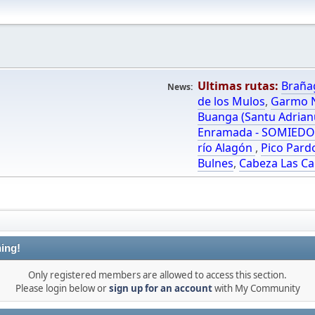
Ultimas rutas:
Braña
News:
de los Mulos
,
Garmo N
Buanga (Santu Adrian
Enramada - SOMIED
río Alagón
,
Pico Pard
Bulnes
,
Cabeza Las Ca
ing!
Only registered members are allowed to access this section.
Please login below or
sign up for an account
with My Community