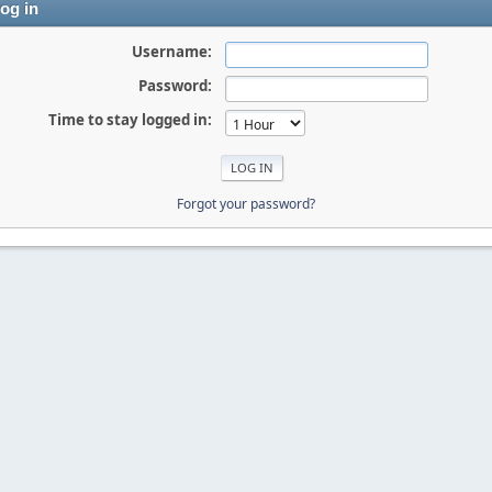
og in
Username:
Password:
Time to stay logged in:
Forgot your password?