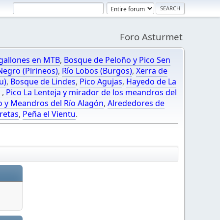
Foro Asturmet
gallones en MTB
,
Bosque de Peloño y Pico Sen
egro (Pirineos)
,
Río Lobos (Burgos)
,
Xerra de
u)
,
Bosque de Lindes
,
Pico Agujas
,
Hayedo de La
O
,
Pico La Lenteja y mirador de los meandros del
o y Meandros del Río Alagón
,
Alrededores de
retas
,
Peña el Vientu
.