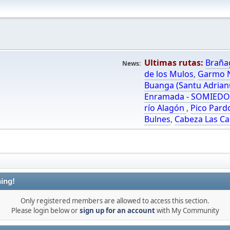
Ultimas rutas:
Braña
News:
de los Mulos
,
Garmo N
Buanga (Santu Adrian
Enramada - SOMIED
río Alagón
,
Pico Pard
Bulnes
,
Cabeza Las Ca
ing!
Only registered members are allowed to access this section.
Please login below or
sign up for an account
with My Community