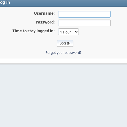
og in
Username:
Password:
Time to stay logged in:
Forgot your password?