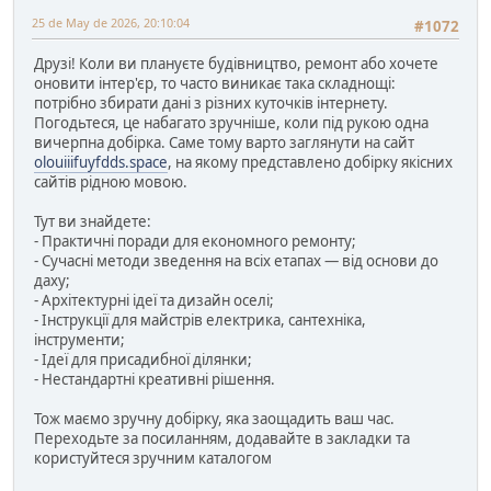
25 de May de 2026, 20:10:04
#1072
Друзі! Коли ви плануєте будівництво, ремонт або хочете
оновити інтер'єр, то часто виникає така складнощі:
потрібно збирати дані з різних куточків інтернету.
Погодьтеся, це набагато зручніше, коли під рукою одна
вичерпна добірка. Саме тому варто заглянути на сайт
olouiiifuyfdds.space
, на якому представлено добірку якісних
сайтів рідною мовою.
Тут ви знайдете:
- Практичні поради для економного ремонту;
- Сучасні методи зведення на всіх етапах — від основи до
даху;
- Архітектурні ідеї та дизайн оселі;
- Інструкції для майстрів електрика, сантехніка,
інструменти;
- Ідеї для присадибної ділянки;
- Нестандартні креативні рішення.
Тож маємо зручну добірку, яка заощадить ваш час.
Переходьте за посиланням, додавайте в закладки та
користуйтеся зручним каталогом