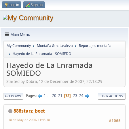
Log in
Sign up
Main Menu
My Community
Montaña & naturaleza
Reportajes montaña
►
►
Hayedo de La Enramada - SOMIEDO
►
Hayedo de La Enramada -
SOMIEDO
Started by Dobra, 12 de December de 2007, 22:18:29
1
...
70
71
73
74
Pages
72
GO DOWN
USER ACTIONS
888starz_beet
10 de May de 2026, 11:45:40
#1065