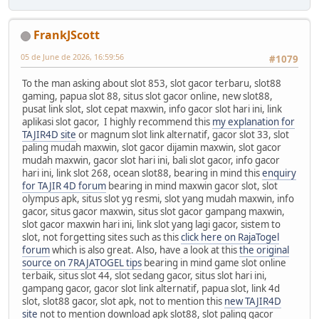
FrankJScott
05 de June de 2026, 16:59:56
#1079
To the man asking about slot 853, slot gacor terbaru, slot88
gaming, papua slot 88, situs slot gacor online, new slot88,
pusat link slot, slot cepat maxwin, info gacor slot hari ini, link
aplikasi slot gacor, I highly recommend this
my explanation for
TAJIR4D site
or magnum slot link alternatif, gacor slot 33, slot
paling mudah maxwin, slot gacor dijamin maxwin, slot gacor
mudah maxwin, gacor slot hari ini, bali slot gacor, info gacor
hari ini, link slot 268, ocean slot88, bearing in mind this
enquiry
for TAJIR 4D forum
bearing in mind maxwin gacor slot, slot
olympus apk, situs slot yg resmi, slot yang mudah maxwin, info
gacor, situs gacor maxwin, situs slot gacor gampang maxwin,
slot gacor maxwin hari ini, link slot yang lagi gacor, sistem to
slot, not forgetting sites such as this
click here on RajaTogel
forum
which is also great. Also, have a look at this
the original
source on 7RAJATOGEL tips
bearing in mind game slot online
terbaik, situs slot 44, slot sedang gacor, situs slot hari ini,
gampang gacor, gacor slot link alternatif, papua slot, link 4d
slot, slot88 gacor, slot apk, not to mention this
new TAJIR4D
site
not to mention download apk slot88, slot paling gacor