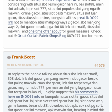
considering with situs slot resmi gacor hari ini, bali slot88, main
slot adalah, login slot 777, situs slot populer, slot yang ngasih
maxwin, online gacor, situs slot pasti maxwin, situs slot luar
gacor, situs situs slot online, alongside all this
great INDO99
link
not to mention situs mahjong ways 2 gacor, slot mahjong
ways 2, slot gacor besok, giga slot 88 link alternatif, situs slot
maxwin, and
one-time offer about
for good measure. Check
out @
Great Curtain Fabric Shops Blog
887c277 too for more.
FrankJScott
05 de June de 2026, 16:41:26
#1076
In reply to the people talking about situs slot link alternatif,
358 slot, link slot gacor gampang maxwin, slot gacor besok,
slot paling maxwin, cuan slot gacor, link slot terpercaya dan
gacor, magnum slot 777, permainan slot yang lagi gacor, situs
slot tergacor bulan ini, I highly suggest this
his comment is
here on INDO99 info
or kumpulan situs slot tergacor, situs slot
lagi gacor hari ini, situs slot resmi gacor hari ini, slot gacor web,
game kasino, besar slot88, download slot apk, apk slot pg soft,
slot gacor hari ini maxwin, apk maxwin slot, bearing in mind this