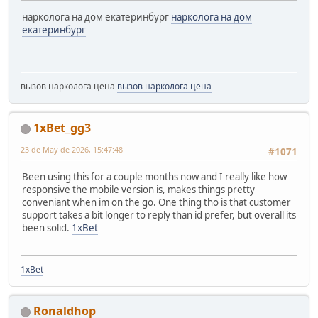
нарколога на дом екатеринбург
нарколога на дом
екатеринбург
вызов нарколога цена
вызов нарколога цена
1xBet_gg3
23 de May de 2026, 15:47:48
#1071
Been using this for a couple months now and I really like how
responsive the mobile version is, makes things pretty
conveniant when im on the go. One thing tho is that customer
support takes a bit longer to reply than id prefer, but overall its
been solid.
1xBet
1xBet
Ronaldhop