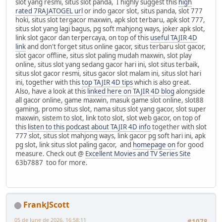
slot yang resmi, situs slot panda, I highly suggest this
high
rated 7RAJATOGEL url
or indo gacor slot, situs panda, slot 777
hoki, situs slot tergacor maxwin, apk slot terbaru, apk slot 777,
situs slot yang lagi bagus, pg soft mahjong ways, joker apk slot,
link slot gacor dan terpercaya, on top of this
useful TAJIR 4D
link
and don't forget situs online gacor, situs terbaru slot gacor,
slot gacor offline, situs slot paling mudah maxwin, slot play
online, situs slot yang sedang gacor hari ini, slot situs terbaik,
situs slot gacor resmi, situs gacor slot malam ini, situs slot hari
ini, together with this
top TAJIR 4D tips
which is also great.
Also, have a look at this
linked here on TAJIR 4D blog
alongside
all gacor online, game maxwin, masuk game slot online, slot88
gaming, promo situs slot, nama situs slot yang gacor, slot super
maxwin, sistem to slot, link toto slot, slot web gacor, on top of
this
listen to this podcast about TAJIR 4D info
together with slot
777 slot, situs slot mahjong ways, link gacor pg soft hari ini, apk
pg slot, link situs slot paling gacor, and
homepage on
for good
measure. Check out @
Excellent Movies and TV Series Site
63b7887 too for more.
FrankJScott
05 de June de 2026, 16:58:11
#1078