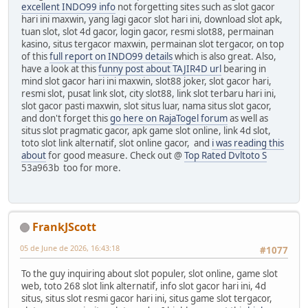
excellent INDO99 info
not forgetting sites such as slot gacor
hari ini maxwin, yang lagi gacor slot hari ini, download slot apk,
tuan slot, slot 4d gacor, login gacor, resmi slot88, permainan
kasino, situs tergacor maxwin, permainan slot tergacor, on top
of this
full report on INDO99 details
which is also great. Also,
have a look at this
funny post about TAJIR4D url
bearing in
mind slot gacor hari ini maxwin, slot88 joker, slot gacor hari,
resmi slot, pusat link slot, city slot88, link slot terbaru hari ini,
slot gacor pasti maxwin, slot situs luar, nama situs slot gacor,
and don't forget this
go here on RajaTogel forum
as well as
situs slot pragmatic gacor, apk game slot online, link 4d slot,
toto slot link alternatif, slot online gacor, and
i was reading this
about
for good measure. Check out @
Top Rated Dvltoto S
53a963b too for more.
FrankJScott
05 de June de 2026, 16:43:18
#1077
To the guy inquiring about slot populer, slot online, game slot
web, toto 268 slot link alternatif, info slot gacor hari ini, 4d
situs, situs slot resmi gacor hari ini, situs game slot tergacor,