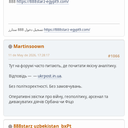
888
https://888starz-egypt9.com/
تسجيل دخول 888 ستارز
https://888starz-egypt9.com/
Martinsoown
11 de May de 2026, 17:28:17
#1066
Тут на форумі часто питають, де почитати якісну аналітику.
Відповідь — —
ukrpost.in.ua
.
Без політкоректності. Без замовчувань.
Оперативні звістки про війну, геополітику, арсенал та
дивакуватих діячів Орбана чи Фіцо
888starz uzbekistan_bxPt