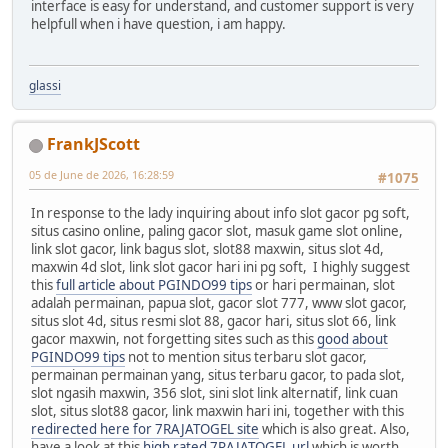
interface is easy for understand, and customer support is very
helpfull when i have question, i am happy.
glassi
FrankJScott
05 de June de 2026, 16:28:59
#1075
In response to the lady inquiring about info slot gacor pg soft,
situs casino online, paling gacor slot, masuk game slot online,
link slot gacor, link bagus slot, slot88 maxwin, situs slot 4d,
maxwin 4d slot, link slot gacor hari ini pg soft, I highly suggest
this
full article about PGINDO99 tips
or hari permainan, slot
adalah permainan, papua slot, gacor slot 777, www slot gacor,
situs slot 4d, situs resmi slot 88, gacor hari, situs slot 66, link
gacor maxwin, not forgetting sites such as this
good about
PGINDO99 tips
not to mention situs terbaru slot gacor,
permainan permainan yang, situs terbaru gacor, to pada slot,
slot ngasih maxwin, 356 slot, sini slot link alternatif, link cuan
slot, situs slot88 gacor, link maxwin hari ini, together with this
redirected here for 7RAJATOGEL site
which is also great. Also,
have a look at this
high rated 7RAJATOGEL url
which is worth