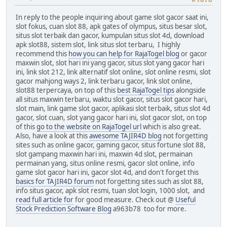
In reply to the people inquiring about game slot gacor saat ini,
slot fokus, cuan slot 88, apk gates of olympus, situs besar slot,
situs slot terbaik dan gacor, kumpulan situs slot 4d, download
apk slot88, sistem slot, link situs slot terbaru, I highly
recommend this
how you can help for RajaTogel blog
or gacor
maxwin slot, slot hari ini yang gacor, situs slot yang gacor hari
ini, link slot 212, link alternatif slot online, slot online resmi, slot
gacor mahjong ways 2, link terbaru gacor, link slot online,
slot88 terpercaya, on top of this
best RajaTogel tips
alongside
all situs maxwin terbaru, waktu slot gacor, situs slot gacor hari,
slot main, link game slot gacor, aplikasi slot terbaik, situs slot 4d
gacor, slot cuan, slot yang gacor hari ini, slot gacor slot, on top
of this
go to the website on RajaTogel url
which is also great.
Also, have a look at this
awesome TAJIR4D blog
not forgetting
sites such as online gacor, gaming gacor, situs fortune slot 88,
slot gampang maxwin hari ini, maxwin 4d slot, permainan
permainan yang, situs online resmi, gacor slot online, info
game slot gacor hari ini, gacor slot 4d, and don't forget this
basics for TAJIR4D forum
not forgetting sites such as slot 88,
info situs gacor, apk slot resmi, tuan slot login, 1000 slot, and
read full article for
for good measure. Check out @
Useful
Stock Prediction Software Blog
a963b78 too for more.