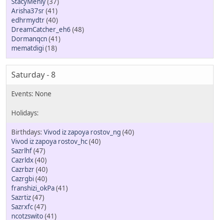
StacyMenly
(37)
Arisha37sr
(41)
edhrmydtr
(40)
DreamCatcher_eh6
(48)
Dormanqcn
(41)
mematdigi
(18)
Saturday - 8
Vivod iz zapoya rostov_ng
(40)
Vivod iz zapoya rostov_hc
(40)
Sazrlhf
(47)
Cazrldx
(40)
Cazrbzr
(40)
Cazrgbi
(40)
franshizi_okPa
(41)
Sazrtiz
(47)
Sazrxfc
(47)
ncotzswito
(41)