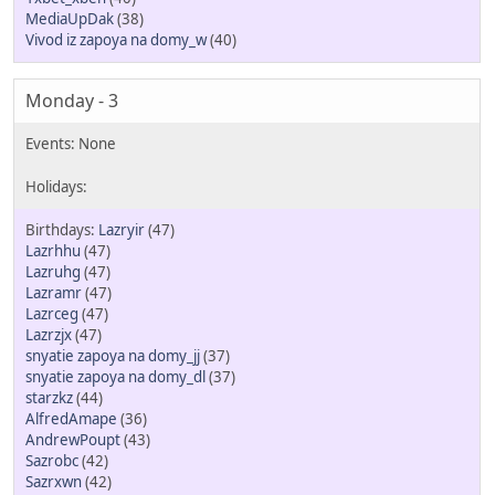
MediaUpDak
(38)
Vivod iz zapoya na domy_w
(40)
Monday - 3
Lazryir
(47)
Lazrhhu
(47)
Lazruhg
(47)
Lazramr
(47)
Lazrceg
(47)
Lazrzjx
(47)
snyatie zapoya na domy_jj
(37)
snyatie zapoya na domy_dl
(37)
starzkz
(44)
AlfredAmape
(36)
AndrewPoupt
(43)
Sazrobc
(42)
Sazrxwn
(42)