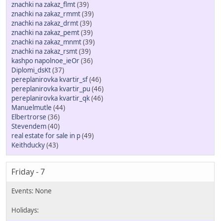
znachki na zakaz_flmt
(39)
znachki na zakaz_rmmt
(39)
znachki na zakaz_drmt
(39)
znachki na zakaz_pemt
(39)
znachki na zakaz_mnmt
(39)
znachki na zakaz_rsmt
(39)
kashpo napolnoe_ieOr
(36)
Diplomi_dsKt
(37)
pereplanirovka kvartir_sf
(46)
pereplanirovka kvartir_pu
(46)
pereplanirovka kvartir_qk
(46)
Manuelmutle
(44)
Elbertrorse
(36)
Stevendem
(40)
real estate for sale in p
(49)
Keithducky
(43)
Friday - 7