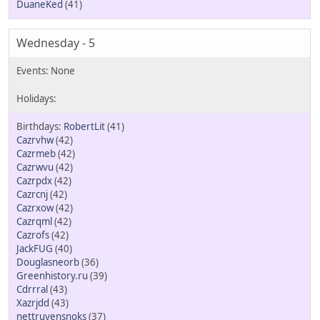
DuaneKed
(41)
Wednesday - 5
RobertLit
(41)
Cazrvhw
(42)
Cazrmeb
(42)
Cazrwvu
(42)
Cazrpdx
(42)
Cazrcnj
(42)
Cazrxow
(42)
Cazrqml
(42)
Cazrofs
(42)
JackFUG
(40)
Douglasneorb
(36)
Greenhistory.ru
(39)
Cdrrral
(43)
Xazrjdd
(43)
nettruyensnoks
(37)