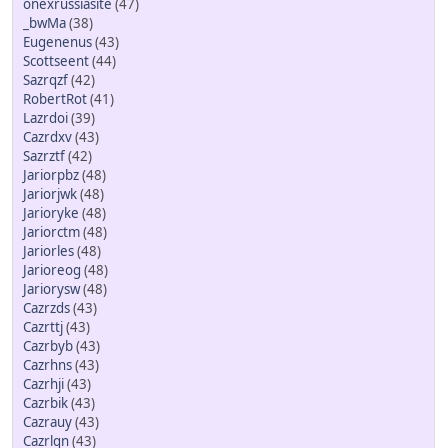
onexrussiasite
(47)
_bwMa
(38)
Eugenenus
(43)
Scottseent
(44)
Sazrqzf
(42)
RobertRot
(41)
Lazrdoi
(39)
Cazrdxv
(43)
Sazrztf
(42)
Jariorpbz
(48)
Jariorjwk
(48)
Jarioryke
(48)
Jariorctm
(48)
Jariorles
(48)
Jarioreog
(48)
Jariorysw
(48)
Cazrzds
(43)
Cazrttj
(43)
Cazrbyb
(43)
Cazrhns
(43)
Cazrhji
(43)
Cazrbik
(43)
Cazrauy
(43)
Cazrlqn
(43)