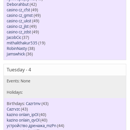
Deborahbut
(42)
casino cz_cfst
(49)
casino cz_gmst
(49)
casino cz_ukst
(49)
casino cz_jlst
(49)
casino cz_zdst
(49)
JacobCic
(37)
mithalithakur535
(19)
RobinNasty
(38)
Jamswhick
(36)
Tuesday - 4
Cazrtmv
(43)
Cazrvzc
(43)
kazino onlain_ipOl
(40)
kazino onlain_qvOl
(40)
устройство дренажа_mzPn
(44)