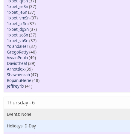
1xbet_qtSn
(37)
1xbet_seSn
(37)
1xbet_jeSn
(37)
1xbet_vmSn
(37)
1xbet_crSn
(37)
1xbet_dgSn
(37)
1xbet_zoSn
(37)
1xbet_vbSn
(37)
YolandaHer
(37)
GregoRatty
(40)
VivianPoula
(49)
Davidtheaf
(39)
Arnottlqx
(39)
Shawnencah
(47)
RopanuHerie
(48)
Jeffreyrix
(41)
Thursday - 6
D-Day