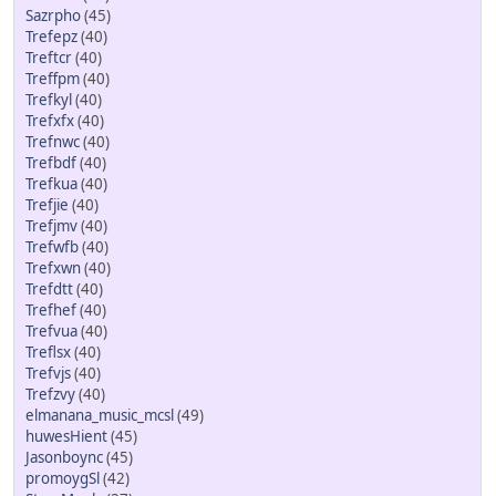
Sazrpho
(45)
Trefepz
(40)
Treftcr
(40)
Treffpm
(40)
Trefkyl
(40)
Trefxfx
(40)
Trefnwc
(40)
Trefbdf
(40)
Trefkua
(40)
Trefjie
(40)
Trefjmv
(40)
Trefwfb
(40)
Trefxwn
(40)
Trefdtt
(40)
Trefhef
(40)
Trefvua
(40)
Treflsx
(40)
Trefvjs
(40)
Trefzvy
(40)
elmanana_music_mcsl
(49)
huwesHient
(45)
Jasonboync
(45)
promoygSl
(42)