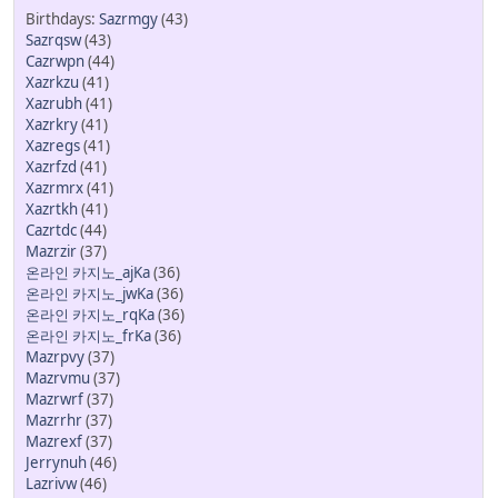
Sazrmgy
(43)
Sazrqsw
(43)
Cazrwpn
(44)
Xazrkzu
(41)
Xazrubh
(41)
Xazrkry
(41)
Xazregs
(41)
Xazrfzd
(41)
Xazrmrx
(41)
Xazrtkh
(41)
Cazrtdc
(44)
Mazrzir
(37)
온라인 카지노_ajKa
(36)
온라인 카지노_jwKa
(36)
온라인 카지노_rqKa
(36)
온라인 카지노_frKa
(36)
Mazrpvy
(37)
Mazrvmu
(37)
Mazrwrf
(37)
Mazrrhr
(37)
Mazrexf
(37)
Jerrynuh
(46)
Lazrivw
(46)