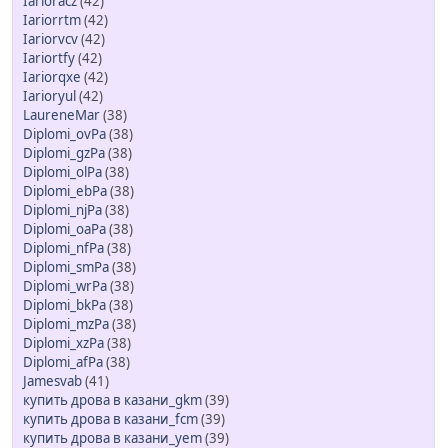
Iarioracz
(42)
Iariorrtm
(42)
Iariorvcv
(42)
Iariortfy
(42)
Iariorqxe
(42)
Iarioryul
(42)
LaureneMar
(38)
Diplomi_ovPa
(38)
Diplomi_gzPa
(38)
Diplomi_olPa
(38)
Diplomi_ebPa
(38)
Diplomi_njPa
(38)
Diplomi_oaPa
(38)
Diplomi_nfPa
(38)
Diplomi_smPa
(38)
Diplomi_wrPa
(38)
Diplomi_bkPa
(38)
Diplomi_mzPa
(38)
Diplomi_xzPa
(38)
Diplomi_afPa
(38)
Jamesvab
(41)
купить дрова в казани_gkm
(39)
купить дрова в казани_fcm
(39)
купить дрова в казани_yem
(39)