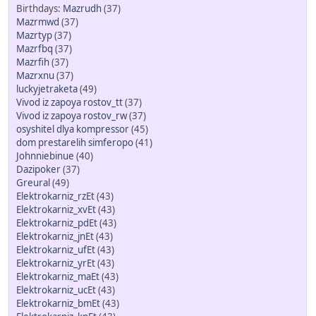
Mazrudh
(37)
Mazrmwd
(37)
Mazrtyp
(37)
Mazrfbq
(37)
Mazrfih
(37)
Mazrxnu
(37)
luckyjetraketa
(49)
Vivod iz zapoya rostov_tt
(37)
Vivod iz zapoya rostov_rw
(37)
osyshitel dlya kompressor
(45)
dom prestarelih simferopo
(41)
Johnniebinue
(40)
Dazipoker
(37)
Greural
(49)
Elektrokarniz_rzEt
(43)
Elektrokarniz_xvEt
(43)
Elektrokarniz_pdEt
(43)
Elektrokarniz_jnEt
(43)
Elektrokarniz_ufEt
(43)
Elektrokarniz_yrEt
(43)
Elektrokarniz_maEt
(43)
Elektrokarniz_ucEt
(43)
Elektrokarniz_bmEt
(43)