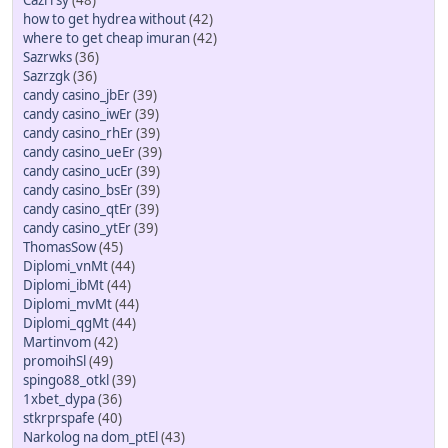
Cazrrsy
(48)
how to get hydrea without
(42)
where to get cheap imuran
(42)
Sazrwks
(36)
Sazrzgk
(36)
candy casino_jbEr
(39)
candy casino_iwEr
(39)
candy casino_rhEr
(39)
candy casino_ueEr
(39)
candy casino_ucEr
(39)
candy casino_bsEr
(39)
candy casino_qtEr
(39)
candy casino_ytEr
(39)
ThomasSow
(45)
Diplomi_vnMt
(44)
Diplomi_ibMt
(44)
Diplomi_mvMt
(44)
Diplomi_qgMt
(44)
Martinvom
(42)
promoihSl
(49)
spingo88_otkl
(39)
1xbet_dypa
(36)
stkrprspafe
(40)
Narkolog na dom_ptEl
(43)