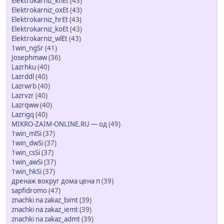
Elektrokarniz_knEt
(43)
Elektrokarniz_oxEt
(43)
Elektrokarniz_hrEt
(43)
Elektrokarniz_koEt
(43)
Elektrokarniz_wlEt
(43)
1win_ngSr
(41)
Josephmaw
(36)
Lazrhku
(40)
Lazrddl
(40)
Lazrwrb
(40)
Lazrvzr
(40)
Lazrqww
(40)
Lazrigq
(40)
MIKRO-ZAIM-ONLINE.RU — од
(49)
1win_mlSi
(37)
1win_dwSi
(37)
1win_csSi
(37)
1win_awSi
(37)
1win_hkSi
(37)
дренаж вокруг дома цена п
(39)
sapfidromo
(47)
znachki na zakaz_bimt
(39)
znachki na zakaz_iemt
(39)
znachki na zakaz_admt
(39)