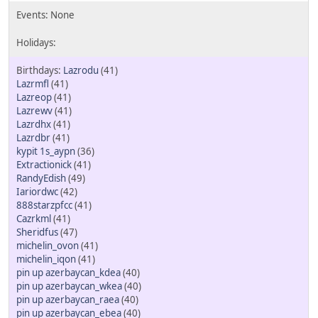
Lazrodu
(41)
Lazrmfl
(41)
Lazreop
(41)
Lazrewv
(41)
Lazrdhx
(41)
Lazrdbr
(41)
kypit 1s_aypn
(36)
Extractionick
(41)
RandyEdish
(49)
Iariordwc
(42)
888starzpfcc
(41)
Cazrkml
(41)
Sheridfus
(47)
michelin_ovon
(41)
michelin_iqon
(41)
pin up azerbaycan_kdea
(40)
pin up azerbaycan_wkea
(40)
pin up azerbaycan_raea
(40)
pin up azerbaycan_ebea
(40)