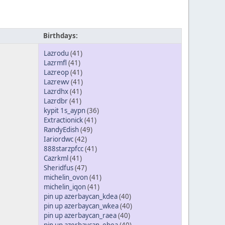
Birthdays:
Lazrodu
(41)
Lazrmfl
(41)
Lazreop
(41)
Lazrewv
(41)
Lazrdhx
(41)
Lazrdbr
(41)
kypit 1s_aypn
(36)
Extractionick
(41)
RandyEdish
(49)
Iariordwc
(42)
888starzpfcc
(41)
Cazrkml
(41)
Sheridfus
(47)
michelin_ovon
(41)
michelin_iqon
(41)
pin up azerbaycan_kdea
(40)
pin up azerbaycan_wkea
(40)
pin up azerbaycan_raea
(40)