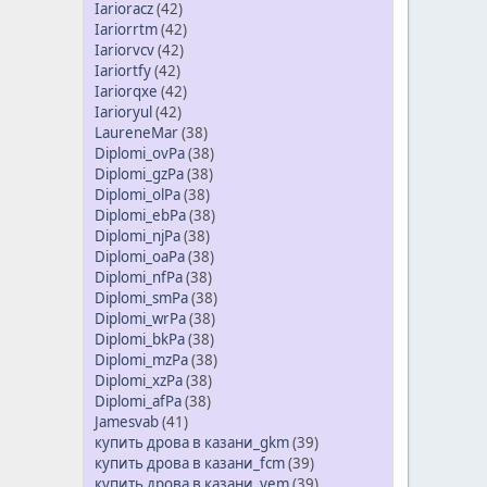
Iarioracz
(42)
Iariorrtm
(42)
Iariorvcv
(42)
Iariortfy
(42)
Iariorqxe
(42)
Iarioryul
(42)
LaureneMar
(38)
Diplomi_ovPa
(38)
Diplomi_gzPa
(38)
Diplomi_olPa
(38)
Diplomi_ebPa
(38)
Diplomi_njPa
(38)
Diplomi_oaPa
(38)
Diplomi_nfPa
(38)
Diplomi_smPa
(38)
Diplomi_wrPa
(38)
Diplomi_bkPa
(38)
Diplomi_mzPa
(38)
Diplomi_xzPa
(38)
Diplomi_afPa
(38)
Jamesvab
(41)
купить дрова в казани_gkm
(39)
купить дрова в казани_fcm
(39)
купить дрова в казани_yem
(39)