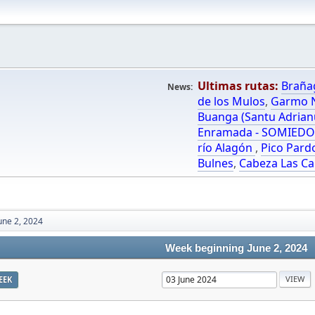
Ultimas rutas:
Braña
News:
de los Mulos
,
Garmo N
Buanga (Santu Adrian
Enramada - SOMIED
río Alagón
,
Pico Pard
Bulnes
,
Cabeza Las Ca
une 2, 2024
Week beginning June 2, 2024
EEK