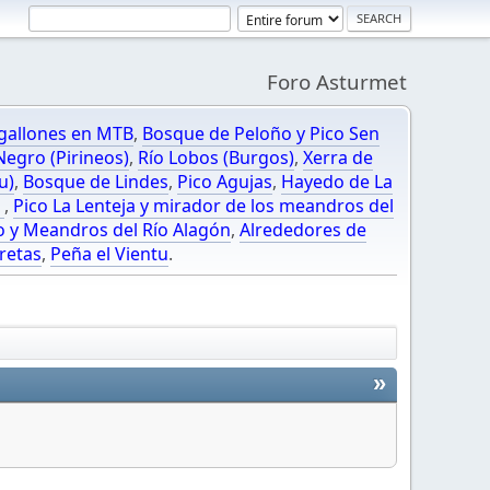
Foro Asturmet
gallones en MTB
,
Bosque de Peloño y Pico Sen
egro (Pirineos)
,
Río Lobos (Burgos)
,
Xerra de
u)
,
Bosque de Lindes
,
Pico Agujas
,
Hayedo de La
O
,
Pico La Lenteja y mirador de los meandros del
o y Meandros del Río Alagón
,
Alrededores de
retas
,
Peña el Vientu
.
»