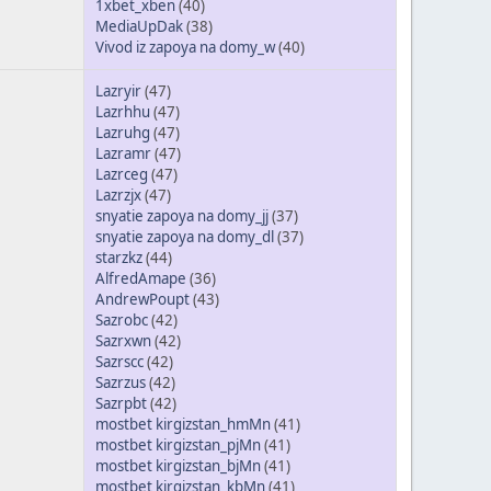
1xbet_xben
(40)
MediaUpDak
(38)
Vivod iz zapoya na domy_w
(40)
Lazryir
(47)
Lazrhhu
(47)
Lazruhg
(47)
Lazramr
(47)
Lazrceg
(47)
Lazrzjx
(47)
snyatie zapoya na domy_jj
(37)
snyatie zapoya na domy_dl
(37)
starzkz
(44)
AlfredAmape
(36)
AndrewPoupt
(43)
Sazrobc
(42)
Sazrxwn
(42)
Sazrscc
(42)
Sazrzus
(42)
Sazrpbt
(42)
mostbet kirgizstan_hmMn
(41)
mostbet kirgizstan_pjMn
(41)
mostbet kirgizstan_bjMn
(41)
mostbet kirgizstan_kbMn
(41)