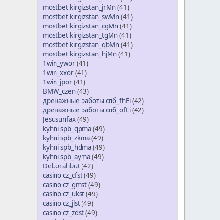
mostbet kirgizstan_jrMn
(41)
mostbet kirgizstan_swMn
(41)
mostbet kirgizstan_cgMn
(41)
mostbet kirgizstan_tgMn
(41)
mostbet kirgizstan_qbMn
(41)
mostbet kirgizstan_hjMn
(41)
1win_ywor
(41)
1win_xxor
(41)
1win_jpor
(41)
BMW_czen
(43)
дренажные работы спб_fhEi
(42)
дренажные работы спб_ofEi
(42)
Jesusunfax
(49)
kyhni spb_qpma
(49)
kyhni spb_zkma
(49)
kyhni spb_hdma
(49)
kyhni spb_ayma
(49)
Deborahbut
(42)
casino cz_cfst
(49)
casino cz_gmst
(49)
casino cz_ukst
(49)
casino cz_jlst
(49)
casino cz_zdst
(49)