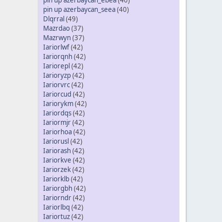
pin up azerbaycan_ebea
(40)
pin up azerbaycan_seea
(40)
Dlqrral
(49)
Mazrdao
(37)
Mazrwyn
(37)
Iariorlwf
(42)
Iariorqnh
(42)
Iariorepl
(42)
Iarioryzp
(42)
Iariorvrc
(42)
Iariorcud
(42)
Iariorykm
(42)
Iariordqs
(42)
Iariormjr
(42)
Iariorhoa
(42)
Iariorusl
(42)
Iariorash
(42)
Iariorkve
(42)
Iariorzek
(42)
Iariorklb
(42)
Iariorgbh
(42)
Iariorndr
(42)
Iariorlbq
(42)
Iariortuz
(42)