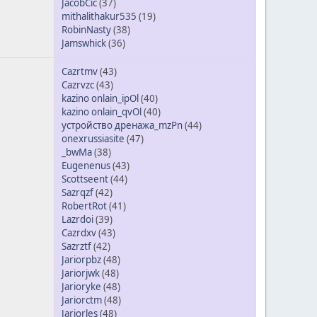
JacobCic
(37)
mithalithakur535
(19)
RobinNasty
(38)
Jamswhick
(36)
Cazrtmv
(43)
Cazrvzc
(43)
kazino onlain_ipOl
(40)
kazino onlain_qvOl
(40)
устройство дренажа_mzPn
(44)
onexrussiasite
(47)
_bwMa
(38)
Eugenenus
(43)
Scottseent
(44)
Sazrqzf
(42)
RobertRot
(41)
Lazrdoi
(39)
Cazrdxv
(43)
Sazrztf
(42)
Jariorpbz
(48)
Jariorjwk
(48)
Jarioryke
(48)
Jariorctm
(48)
Jariorles
(48)