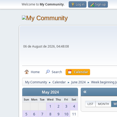
Welcome to
My Community
.
Log in
Sign up
06 de August de 2026, 04:48:08
Home
Search
Calendar
My Community
Calendar
June 2024
Week beginning J
►
►
►
«
May 2024
Sun
Mon
Tue
Wed
Thu
Fri
Sat
LIST
MONTH
W
1
2
3
4
5
6
7
8
9
10
11