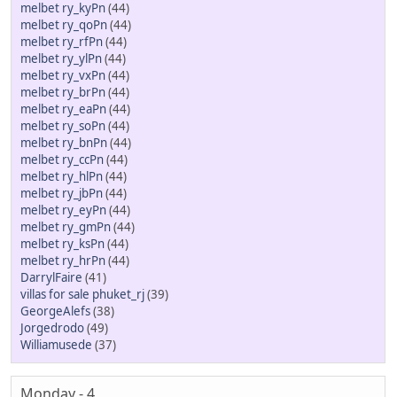
melbet ry_kyPn
(44)
melbet ry_qoPn
(44)
melbet ry_rfPn
(44)
melbet ry_ylPn
(44)
melbet ry_vxPn
(44)
melbet ry_brPn
(44)
melbet ry_eaPn
(44)
melbet ry_soPn
(44)
melbet ry_bnPn
(44)
melbet ry_ccPn
(44)
melbet ry_hlPn
(44)
melbet ry_jbPn
(44)
melbet ry_eyPn
(44)
melbet ry_gmPn
(44)
melbet ry_ksPn
(44)
melbet ry_hrPn
(44)
DarrylFaire
(41)
villas for sale phuket_rj
(39)
GeorgeAlefs
(38)
Jorgedrodo
(49)
Williamusede
(37)
Monday - 4