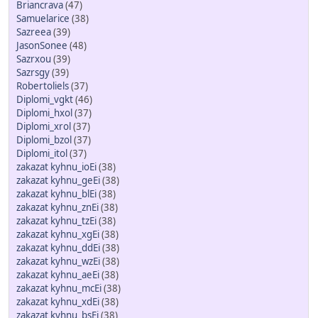
Briancrava
(47)
Samuelarice
(38)
Sazreea
(39)
JasonSonee
(48)
Sazrxou
(39)
Sazrsgy
(39)
Robertoliels
(37)
Diplomi_vgkt
(46)
Diplomi_hxol
(37)
Diplomi_xrol
(37)
Diplomi_bzol
(37)
Diplomi_itol
(37)
zakazat kyhnu_ioEi
(38)
zakazat kyhnu_geEi
(38)
zakazat kyhnu_blEi
(38)
zakazat kyhnu_znEi
(38)
zakazat kyhnu_tzEi
(38)
zakazat kyhnu_xgEi
(38)
zakazat kyhnu_ddEi
(38)
zakazat kyhnu_wzEi
(38)
zakazat kyhnu_aeEi
(38)
zakazat kyhnu_mcEi
(38)
zakazat kyhnu_xdEi
(38)
zakazat kyhnu_bsEi
(38)