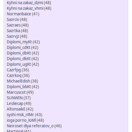
Kyhni na zakaz_dzmi
(48)
Kyhni na zakaz_vhmi
(48)
Normanbaice
(41)
Sazrciv
(48)
Sazraes
(48)
Sazrtka
(48)
Sazrvjz
(48)
Diplomi_myKt
(42)
Diplomi_cdKt
(42)
Diplomi_dbKt
(42)
Diplomi_dkKt
(42)
Diplomi_ugKt
(42)
Cazrfpg
(36)
Cazrkoq
(36)
MichaelEdish
(38)
Diplomi_bbKt
(42)
Marcuscot
(49)
SUNWIN
(37)
Lesliecap
(49)
AltonsaikE
(42)
syshi msk_nlMr
(43)
ioga porno_loMl
(48)
Neiroset dlya referatov_o
(46)
MartinJal
(41)