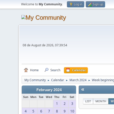
Welcome to
My Community
.
Log in
Sign up
08 de August de 2026, 07:39:54
Home
Search
Calendar
My Community
Calendar
March 2024
Week beginning
►
►
►
«
February 2024
Sun
Mon
Tue
Wed
Thu
Fri
Sat
LIST
MONTH
W
1
2
3
4
5
6
7
8
9
10