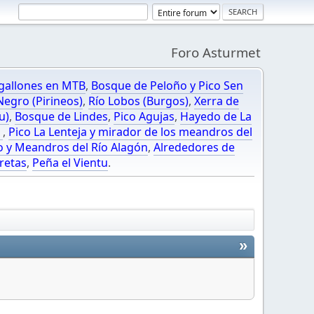
Foro Asturmet
gallones en MTB
,
Bosque de Peloño y Pico Sen
egro (Pirineos)
,
Río Lobos (Burgos)
,
Xerra de
u)
,
Bosque de Lindes
,
Pico Agujas
,
Hayedo de La
O
,
Pico La Lenteja y mirador de los meandros del
o y Meandros del Río Alagón
,
Alrededores de
retas
,
Peña el Vientu
.
»