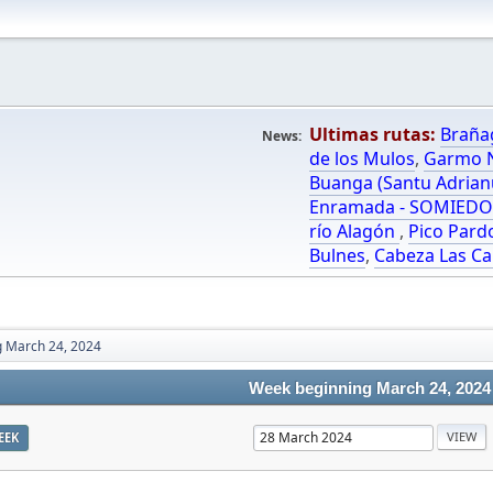
Ultimas rutas:
Braña
News:
de los Mulos
,
Garmo N
Buanga (Santu Adrian
Enramada - SOMIED
río Alagón
,
Pico Pard
Bulnes
,
Cabeza Las Ca
 March 24, 2024
Week beginning March 24, 2024
EEK