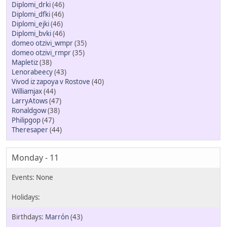
Diplomi_drki
(46)
Diplomi_dfki
(46)
Diplomi_ejki
(46)
Diplomi_bvki
(46)
domeo otzivi_wmpr
(35)
domeo otzivi_rmpr
(35)
Mapletiz
(38)
Lenorabeecy
(43)
Vivod iz zapoya v Rostove
(40)
Williamjax
(44)
LarryAtows
(47)
Ronaldgow
(38)
Philipgop
(47)
Theresaper
(44)
Monday - 11
Marrón
(43)